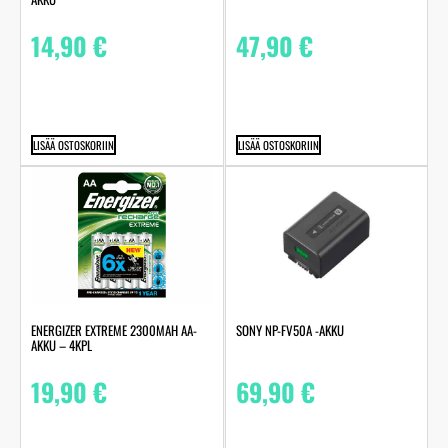
14,90
€
47,90
€
LISÄÄ OSTOSKORIIN
LISÄÄ OSTOSKORIIN
ENERGIZER EXTREME 2300MAH AA-
SONY NP-FV50A -AKKU
AKKU – 4KPL
19,90
€
69,90
€