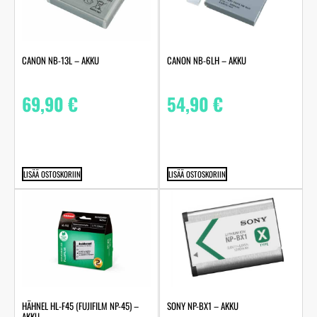
CANON NB-13L – AKKU
CANON NB-6LH – AKKU
69,90
€
54,90
€
LISÄÄ OSTOSKORIIN
LISÄÄ OSTOSKORIIN
HÄHNEL HL-F45 (FUJIFILM NP-45) –
SONY NP-BX1 – AKKU
AKKU