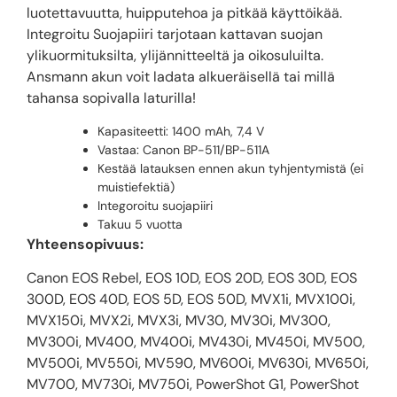
luotettavuutta, huipputehoa ja pitkää käyttöikää.
Integroitu Suojapiiri tarjotaan kattavan suojan
ylikuormituksilta, ylijännitteeltä ja oikosuluilta.
Ansmann akun voit ladata alkueräisellä tai millä
tahansa sopivalla laturilla!
Kapasiteetti: 1400 mAh, 7,4 V
Vastaa: Canon BP-511/BP-511A
Kestää latauksen ennen akun tyhjentymistä (ei
muistiefektiä)
Integoroitu suojapiiri
Takuu 5 vuotta
Yhteensopivuus:
Canon EOS Rebel, EOS 10D, EOS 20D, EOS 30D, EOS
300D, EOS 40D, EOS 5D, EOS 50D, MVX1i, MVX100i,
MVX150i, MVX2i, MVX3i, MV30, MV30i, MV300,
MV300i, MV400, MV400i, MV430i, MV450i, MV500,
MV500i, MV550i, MV590, MV600i, MV630i, MV650i,
MV700, MV730i, MV750i, PowerShot G1, PowerShot