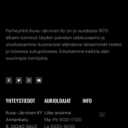
Perheyhtiö Kuva-Järvinen Ky on jo vuodesta 1970
alkaen toiminut täyden palvelun valokuvaamo ja
studiossamme ikuistaneet elämänne tärkeimmät hetket
jo toisessa sukupolvessa. Edustamme kaikkia alan
suurimpia toimijoita.
YHTEYSTIEDOT
AUKIOLOAJAT
INFO
Kuva-Järvinen KY
Liike avoinna
Annankatu
Ma-Pe 9.00-17.00
8,
24240 SALO
La 10.00-14.00