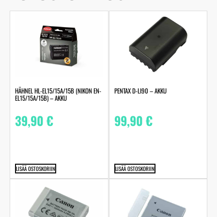
HÄHNEL HL-EL15/15A/15B (NIKON EN-
PENTAX D-LI90 – AKKU
EL15/15A/15B) – AKKU
39,90
€
99,90
€
LISÄÄ OSTOSKORIIN
LISÄÄ OSTOSKORIIN