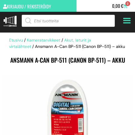
0
0,00
€
KIRJAUDU / REKISTERÖIDY
Etusivu
/
Kameratarvikkeet
/
Akut, laturit ja
virtalähteet
/ Ansmann A-Can BP-511 (Canon BP-511) – akku
ANSMANN A-CAN BP-511 (CANON BP-511) – AKKU