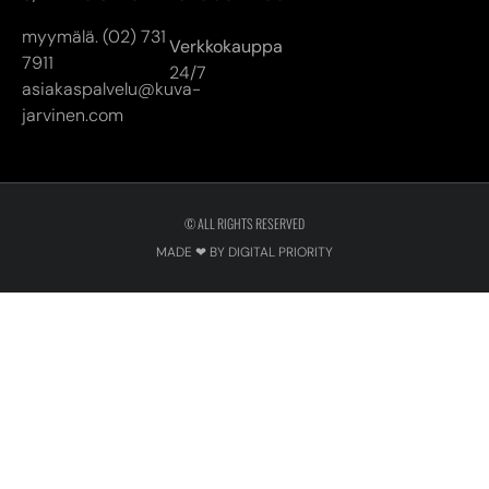
myymälä. (02) 731
Verkkokauppa
7911
24/7
asiakaspalvelu@kuva-
jarvinen.com
© ALL RIGHTS RESERVED
MADE ❤ BY DIGITAL PRIORITY