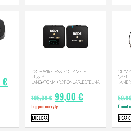
–
RØDE WIRELESS GO II SINGLE,
OLYMP
MUSTA –
CAMERA
0
€
LANGATONMIKROFONIJÄRJESTELMÄ
KAMER
l
99,00
€
195,00
€
59,9
Loppuunmyyty.
Toimitu
LUE LISÄÄ
LISÄÄ 