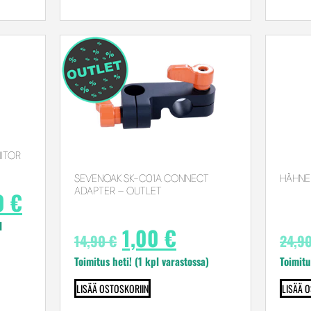
ITOR
SEVENOAK SK-C01A CONNECT
HÄHNE
ADAPTER – OUTLET
0
€
l
1,00
€
14,90
€
24,9
Toimitus heti! (1 kpl varastossa)
Toimitu
LISÄÄ OSTOSKORIIN
LISÄÄ 