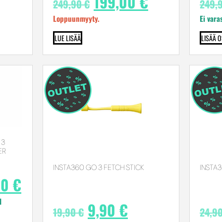
199,00
€
249,90
€
249,
Loppuunmyyty.
Ei vara
LUE LISÄÄ
LISÄÄ 
 3
ER
INSTA360 GO 3 FETCH STICK
INSTA
90
€
l
9,90
€
19,90
€
24,9