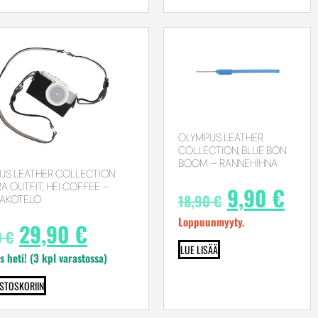
OLYMPUS LEATHER
COLLECTION, BLUE BON
BOOM – RANNEHIHNA
US LEATHER COLLECTION
 OUTFIT, HEI COFFEE –
9,90
€
18,90
€
AKOTELO
Loppuunmyyty.
29,90
€
0
€
LUE LISÄÄ
s heti! (3 kpl varastossa)
OSTOSKORIIN