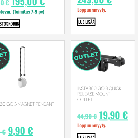
195,00
€
90
€
Loppuunmyyty.
stossa. (Toimitus 7-9 pv)
LUE LISÄÄ
OSTOSKORIIN
INSTA360 GO 3 QUICK
RELEASE MOUNT –
OUTLET
360 GO 3 MAGNET PENDANT
19,90
€
44,90
€
Loppuunmyyty.
9,90
€
0
€
LUE LISÄÄ