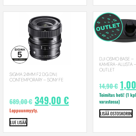
DJI OSMO BASE –
KAMERA-ALUSTA 
OUTLET
SIGMA 24MM F2 DG DN |
CONTEMPORARY – SONY FE
1,0
14,90
€
Toimitus heti! (1 kp
349,00
€
689,00
€
varastossa)
Loppuunmyyty.
LISÄÄ OSTOSKORIIN
LUE LISÄÄ