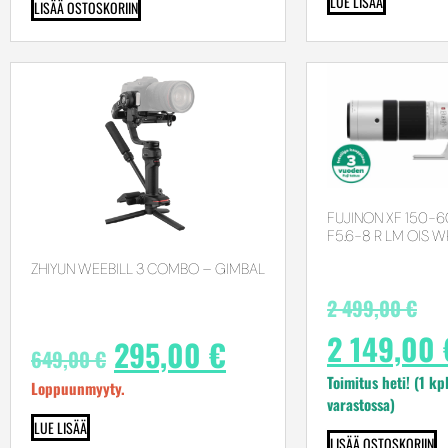
LUE LISÄÄ
LISÄÄ OSTOSKORIIN
FUJINON XF 150
F5.6-8 R LM OIS W
ZHIYUN WEEBILL 3 COMBO – GIMBAL
2 499,00
€
2 149,00
295,00
€
649,00
€
Toimitus heti! (1 kp
Loppuunmyyty.
varastossa)
LUE LISÄÄ
LISÄÄ OSTOSKORIIN