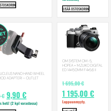
OSTOSKORIIN
LISÄÄ OSTOSKORIIN
OM SYSTEM OM-5,
HOPEA + M.ZUIKO DIGITAL
ED 14‑150MM F4‑5.6 II
 NUCLEUS NANO HAND WHEEL
ROD ADAPTERI – OUTLET
1 695,00
€
1 195,00
€
9,90
€
0
€
Loppuunmyyty.
s heti! (2 kpl varastossa)