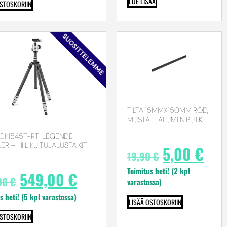
LUE LISÄÄ
OSTOSKORIIN
SUOSITTELEMME
TILTA 15MMX150MM ROD,
MUSTA – ALUMIINIPUTKI
 GK1545T-RTI LÉGENDE
ER – HIILIKUITUJALUSTA KIT
5,00
€
19,90
€
Toimitus heti! (2 kpl
549,00
€
00
€
varastossa)
s heti! (5 kpl varastossa)
LISÄÄ OSTOSKORIIN
OSTOSKORIIN