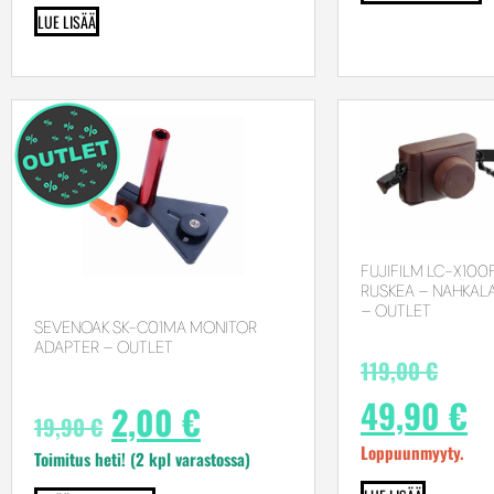
LUE LISÄÄ
FUJIFILM LC-X100F
RUSKEA – NAHKAL
– OUTLET
SEVENOAK SK-C01MA MONITOR
ADAPTER – OUTLET
119,00
€
49,90
€
2,00
€
19,90
€
Loppuunmyyty.
Toimitus heti! (2 kpl varastossa)