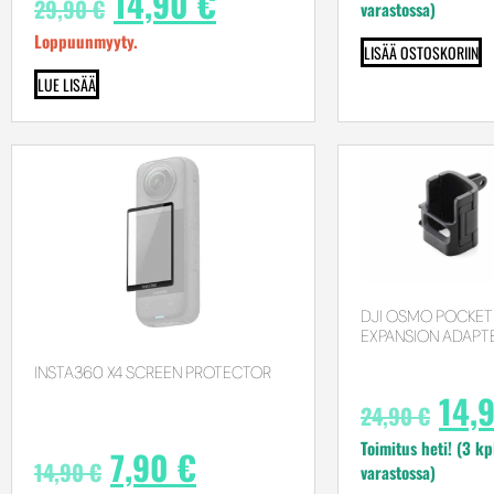
14,90
€
29,90
€
varastossa)
Loppuunmyyty.
LISÄÄ OSTOSKORIIN
LUE LISÄÄ
DJI OSMO POCKET
EXPANSION ADAPT
INSTA360 X4 SCREEN PROTECTOR
14,
24,90
€
Toimitus heti! (3 kp
7,90
€
14,90
€
varastossa)