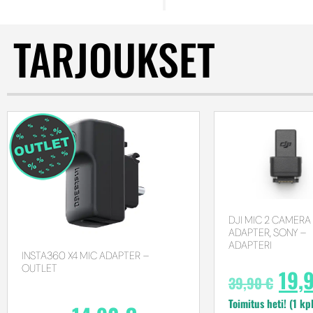
TARJOUKSET
DJI MIC 2 CAMERA
ADAPTER, SONY –
ADAPTERI
INSTA360 X4 MIC ADAPTER –
OUTLET
19,
39,90
€
Toimitus heti! (1 kp