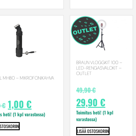
BRAUN VLOGGKIT 100 –
LED-RENGASVALOKIT –
OUTLET
L MH80 – MIKROFONIKAHVA
49,90
€
29,90
€
1,00
€
0
€
Toimitus heti! (1 kpl
s heti! (1 kpl varastossa)
varastossa)
OSTOSKORIIN
LISÄÄ OSTOSKORIIN