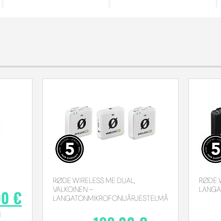
RØDE WIRELESS ME DUAL,
RØDE 
VALKOINEN –
LANGA
90
€
LANGATONMIKROFONIJÄRJESTELMÄ
l