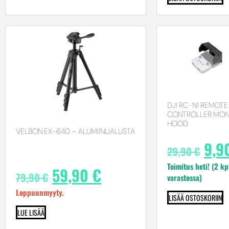
DJI RC-N1 REMOTE
CONTROLLER MON
HOOD
VELBON EX-640 – ALUMIINIJALUSTA
9,9
29,90
€
Toimitus heti! (2 kp
59,90
€
79,90
€
varastossa)
Loppuunmyyty.
LISÄÄ OSTOSKORIIN
LUE LISÄÄ