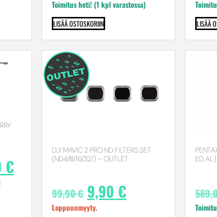
Toimitus heti! (1 kpl varastossa)
Toimitu
LISÄÄ OSTOSKORIIN
LISÄÄ 
RRY
DJI MAVIC 2 PRO ND FILTERS SET
PENTAX
(ND4/8/16/32/) – OUTLET
ED AL 
0
€
l
9,90
€
99,90
€
589,
Loppuunmyyty.
Toimitu