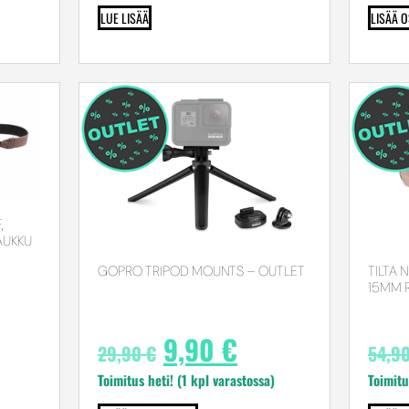
LUE LISÄÄ
LISÄÄ 
,
AUKKU
GOPRO TRIPOD MOUNTS – OUTLET
TILTA
15MM 
9,90
€
29,90
€
54,9
Toimitus heti! (1 kpl varastossa)
Toimitu