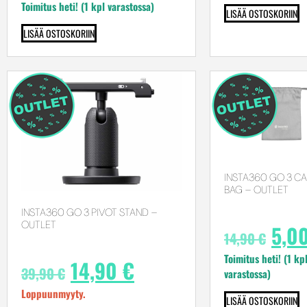
Toimitus heti! (1 kpl varastossa)
LISÄÄ OSTOSKORIIN
LISÄÄ OSTOSKORIIN
INSTA360 GO 3 CA
BAG – OUTLET
INSTA360 GO 3 PIVOT STAND –
OUTLET
5,0
14,90
€
Toimitus heti! (1 kp
14,90
€
39,90
€
varastossa)
Loppuunmyyty.
LISÄÄ OSTOSKORIIN