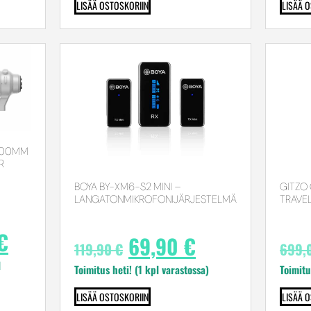
LISÄÄ OSTOSKORIIN
LISÄÄ 
-600MM
R
BOYA BY-XM6-S2 MINI –
GITZO
LANGATONMIKROFONIJÄRJESTELMÄ
TRAVEL
€
69,90
€
119,90
€
699,
l
Toimitus heti! (1 kpl varastossa)
Toimitu
LISÄÄ OSTOSKORIIN
LISÄÄ 