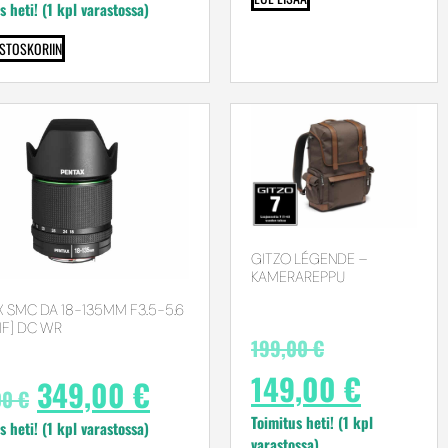
s heti! (1 kpl varastossa)
OSTOSKORIIN
GITZO LÉGENDE –
KAMERAREPPU
 SMC DA 18-135MM F3.5-5.6
[IF] DC WR
199,00
€
149,00
€
349,00
€
00
€
Toimitus heti! (1 kpl
s heti! (1 kpl varastossa)
varastossa)