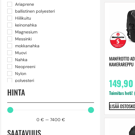
vesimeloni
Ariaprene
Vihreä
ballistinen polyesteri
Violetti
Hiilikuitu
keinonahka
Magnesium
Messinki
mokkanahka
Muovi
MANFROTTO ADV
Nahka
KAMERAREPPU
Neopreeni
Nylon
149,90
polyesteri
Polykarbonaatti
HINTA
Toimitus heti!
polyuretaani
PU-vaahto
LISÄÄ OSTOSKO
Silikoni
Sinkitty teräs
0
€
—
7400
€
Synteettinen kangas
Teknopolymeeri
SAATAVUUS