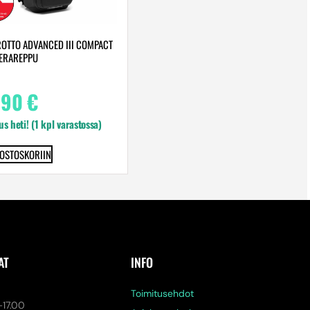
OTTO ADVANCED III COMPACT
ERAREPPU
,90
€
us heti! (1 kpl varastossa)
 OSTOSKORIIN
AT
INFO
a
Toimitusehdot
-17.00