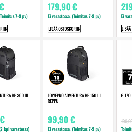
€
179,90
€
21
(Toimitus 7-9 pv)
Ei varastossa. (Toimitus 7-9 pv)
Ei var
RIIN
LISÄÄ OSTOSKORIIN
LISÄÄ
TURA BP 300 III –
LOWEPRO ADVENTURA BP 150 III –
GITZO
REPPU
€
99,90
€
199,0
 (2 kpl varastossa)
Ei varastossa. (Toimitus 7-9 pv)
Toimit