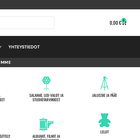
0
0,00
€
YHTEYSTIEDOT
EMME
A
SALAMAT, LED-VALOT JA
JALUSTAT JA PÄÄT
EET
STUDIOTARVIKKEET
LELUT
SITTELY
ALBUMIT, FILMIT JA