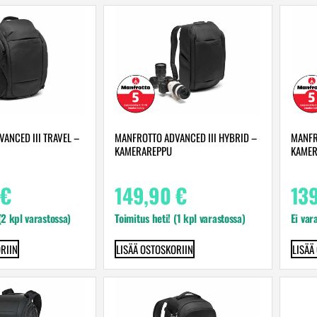
ANCED III TRAVEL –
MANFROTTO ADVANCED III HYBRID –
MANFR
KAMERAREPPU
KAMER
€
149,90
€
13
 (2 kpl varastossa)
Toimitus heti! (1 kpl varastossa)
Ei var
RIIN
LISÄÄ OSTOSKORIIN
LISÄÄ