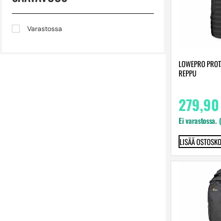
Teräs
TPE-vaahto
Varastossa
LOWEPRO PROTA
REPPU
279,9
Ei varastossa. 
LISÄÄ OSTOSKO