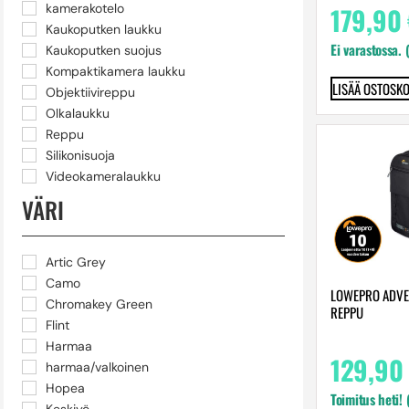
179,90
kamerakotelo
Kaukoputken laukku
Ei varastossa. 
Kaukoputken suojus
Kompaktikamera laukku
LISÄÄ OSTOSKO
Objektiivireppu
Olkalaukku
Reppu
Silikonisuoja
Videokameralaukku
VÄRI
Artic Grey
Camo
LOWEPRO ADVEN
Chromakey Green
REPPU
Flint
Harmaa
129,90
harmaa/valkoinen
Hopea
Toimitus heti!