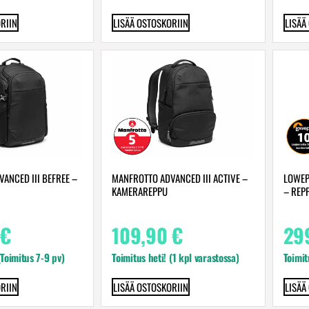
RIIN
LISÄÄ OSTOSKORIIN
LISÄÄ
ANCED III BEFREE –
MANFROTTO ADVANCED III ACTIVE –
LOWEP
KAMERAREPPU
– REP
€
109,90
€
29
(Toimitus 7-9 pv)
Toimitus heti! (1 kpl varastossa)
Toimit
RIIN
LISÄÄ OSTOSKORIIN
LISÄÄ