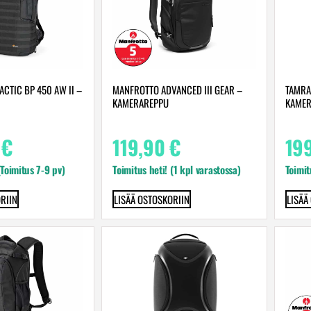
CTIC BP 450 AW II –
MANFROTTO ADVANCED III GEAR –
TAMRA
KAMERAREPPU
KAMER
0
€
119,90
€
19
(Toimitus 7-9 pv)
Toimitus heti! (1 kpl varastossa)
Toimit
RIIN
LISÄÄ OSTOSKORIIN
LISÄÄ