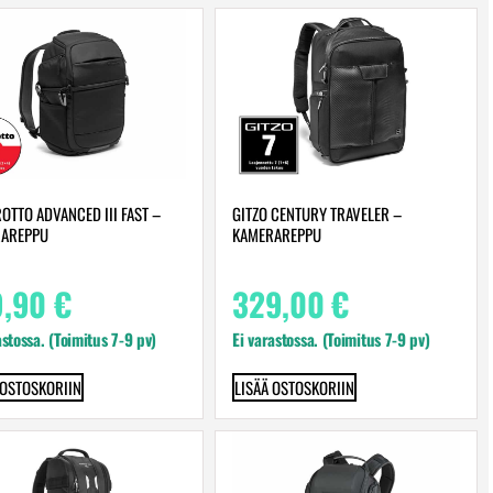
OTTO ADVANCED III FAST –
GITZO CENTURY TRAVELER –
AREPPU
KAMERAREPPU
9,90
€
329,00
€
astossa. (Toimitus 7-9 pv)
Ei varastossa. (Toimitus 7-9 pv)
 OSTOSKORIIN
LISÄÄ OSTOSKORIIN