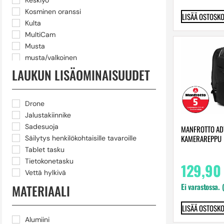
Keskiyö
Kosminen oranssi
LISÄÄ OSTOSKO
Kulta
MultiCam
Musta
musta/valkoinen
Mustansininen
LAUKUN LISÄOMINAISUUDET
Oranssi
Pehmeän­pinkki
Pinkki
Drone
Punainen
Jalustakiinnike
Purppura
Sadesuoja
MANFROTTO ADV
KAMERAREPPU
Ruskea
Säilytys henkilökohtaisille tavaroille
Shadow Grey
Tablet tasku
Sininen
Tietokonetasku
129,90
Super White
Vettä hylkivä
Tähtimusta
Ei varastossa. 
MATERIAALI
Tähtivalkea
taivas
LISÄÄ OSTOSKO
Valkoinen
Alumiini