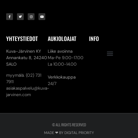
YHTEYSTIEDOT
AUKIOLOAJAT
INFO
Kuva-Järvinen KY
Liike avoinna
Annankatu 8,
24240
Ma-Pe 9.00-17.00
SALO
La 10.00-14.00
myymälä. (02) 731
Verkkokauppa
7911
24/7
asiakaspalvelu@kuva-
jarvinen.com
© ALL RIGHTS RESERVED
MADE ❤ BY DIGITAL PRIORITY