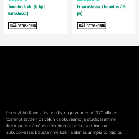
Toimitus heti! (5 kpl
Ei varastossa. (Toimitus 7-9
varastossa)
pv)
LISÄÄ OSTOSKORIIN
LISÄÄ OSTOSKORIIN
Perheyhtiö Kuva-Järvinen Ky on jo vuodesta 1970 alkaen
toiminut täyden palvelun valokuvaamo ja studiossamme
ikuistaneet elämänne tärkeimmät hetket jo toisessa
sukupolvessa. Edustamme kaikkia alan suurimpia toimijoita.