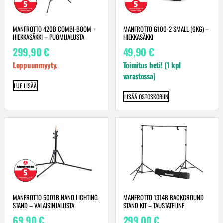
MANFROTTO 420B COMBI-BOOM +
MANFROTTO G100-2 SMALL (6KG) –
HIEKKASÄKKI – PUOMIJALUSTA
HIEKKASÄKKI
299,90
€
49,90
€
Loppuunmyyty.
Toimitus heti! (1 kpl
varastossa)
LUE LISÄÄ
LISÄÄ OSTOSKORIIN
MANFROTTO 5001B NANO LIGHTING
MANFROTTO 1314B BACKGROUND
STAND – VALAISINJALUSTA
STAND KIT – TAUSTATELINE
69,90
€
299,00
€