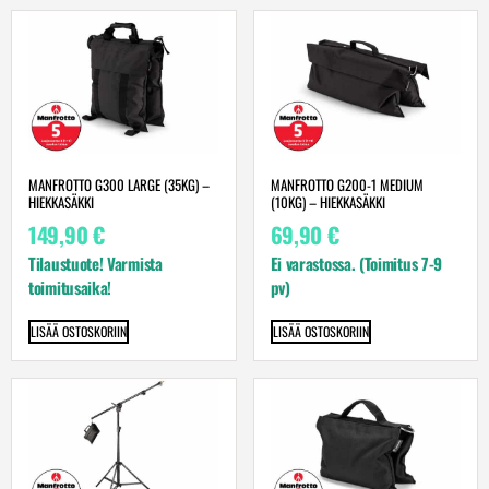
MANFROTTO G300 LARGE (35KG) –
MANFROTTO G200-1 MEDIUM
HIEKKASÄKKI
(10KG) – HIEKKASÄKKI
149,90
€
69,90
€
Tilaustuote! Varmista
Ei varastossa. (Toimitus 7-9
toimitusaika!
pv)
LISÄÄ OSTOSKORIIN
LISÄÄ OSTOSKORIIN