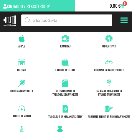
0
0,00
€
KIRJAUDU / REKISTERÖIDY
APPLE
KAMERAT
OBJEKTIIVIT
DRONET
LAUKUT JA REPUT
KIIKARIT JA KAUKOPUTKET
KAMERATARVIKKEET
MUISTIKORTIT JA
SALAMAT, LED-VALOT JA
TALLENNUSTARVIKKEET
STUDIOTARVIKKEET
AUDIO JA VIDEO
TULOSTUS JA KUVANKÄSITTELY
ALBUMIT, FILMIT JA PIMIÖTARVIKKEET