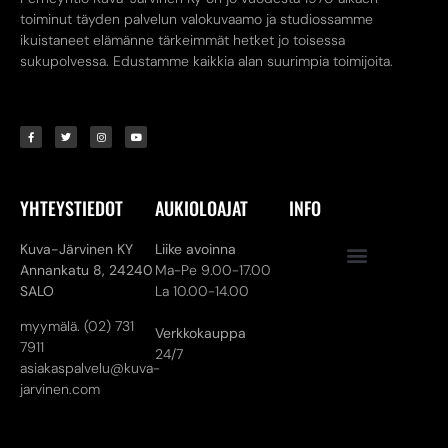
toiminut täyden palvelun valokuvaamo ja studiossamme
ikuistaneet elämänne tärkeimmät hetket jo toisessa
sukupolvessa. Edustamme kaikkia alan suurimpia toimijoita.
YHTEYSTIEDOT
AUKIOLOAJAT
INFO
Kuva-Järvinen KY
Liike avoinna
Annankatu 8,
24240
Ma-Pe 9.00-17.00
SALO
La 10.00-14.00
myymälä. (02) 731
Verkkokauppa
7911
24/7
asiakaspalvelu@kuva-
jarvinen.com