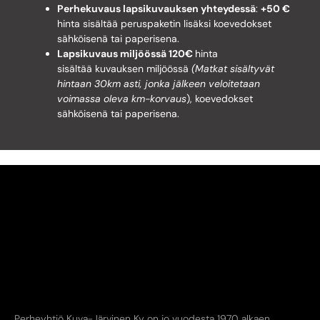
Perhekuvaus lapsikuvauksen yhteydessä
:
+50 €
hinta sisältää peruspaketin lisäksi koevedokset
sähköisenä tai paperisena.
Lapsikuvaus miljöössä 120€
hinta
sisältää kuvauksen miljöössä
(Matkat sisältyvät
hintaan 30km asti, jonka jälkeen veloitetaan
voimassa oleva km-korvaus
), koevedokset
sähköisenä tai paperisena.
Perheyhtiö Kuva-Järvinen Ky on jo vuodesta 1970 alkaen