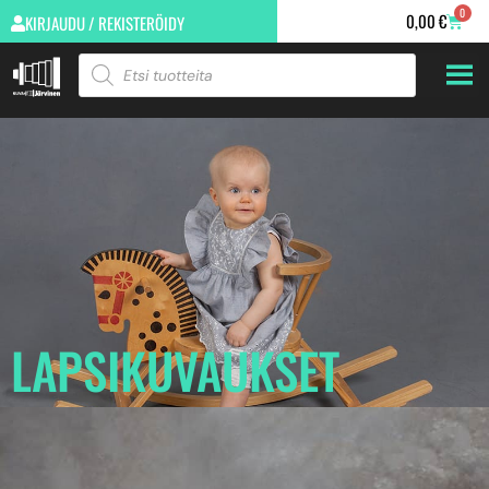
0
0,00
€
KIRJAUDU / REKISTERÖIDY
LAPSIKUVAUKSET