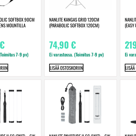
BOLIC SOFTBOX 90CM
NANLITE KANGAS GRID 120CM
NANLI
ENS MOUNTILLA
(PARABOLIC SOFTBOX 120CM)
(EASY
€
74,90
€
21
(Toimitus 7-9 pv)
Ei varastossa. (Toimitus 7-9 pv)
Ei var
RIIN
LISÄÄ OSTOSKORIIN
LISÄÄ
BE II 6C (2KIT) – 6W
NANLITE PAVOTUBE II 6C (1KIT) – 6W
NANLI