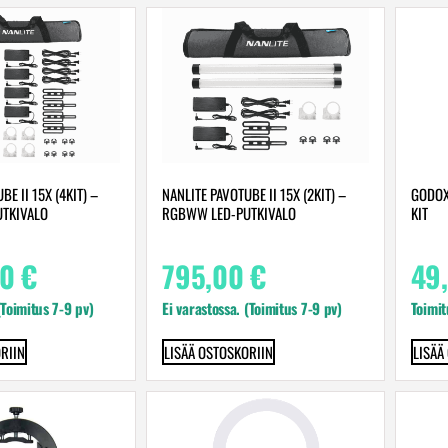
BE II 15X (4KIT) –
NANLITE PAVOTUBE II 15X (2KIT) –
GODOX
TKIVALO
RGBWW LED-PUTKIVALO
KIT
00
€
795,00
€
49
(Toimitus 7-9 pv)
Ei varastossa. (Toimitus 7-9 pv)
Toimit
RIIN
LISÄÄ OSTOSKORIIN
LISÄÄ