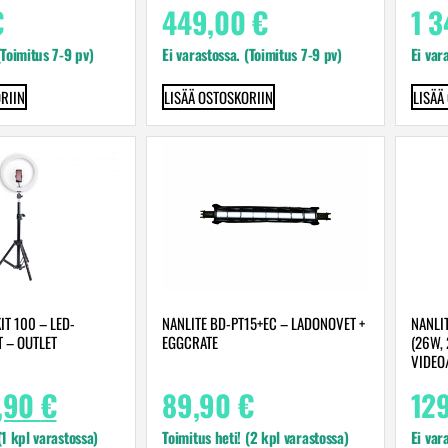
€
449,00
€
1 
(Toimitus 7-9 pv)
Ei varastossa. (Toimitus 7-9 pv)
Ei var
RIIN
LISÄÄ OSTOSKORIIN
LISÄÄ
T 100 – LED-
NANLITE BD-PT15+EC – LADONOVET +
NANLI
 – OUTLET
EGGCRATE
(26W,
VIDEO
,90
€
89,90
€
12
(1 kpl varastossa)
Toimitus heti! (2 kpl varastossa)
Ei var