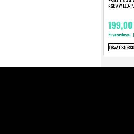
RGBWW LED-PU
199,0
Ei varastossa. 
LISÄÄ OSTOSKO