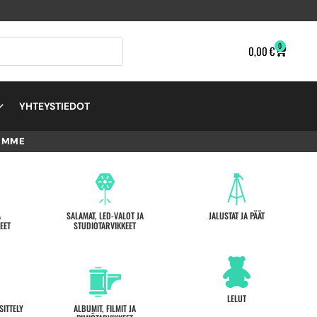
0
0,00
€
YHTEYSTIEDOT
EMME
A
SALAMAT, LED-VALOT JA
JALUSTAT JA PÄÄT
EET
STUDIOTARVIKKEET
LELUT
SITTELY
ALBUMIT, FILMIT JA