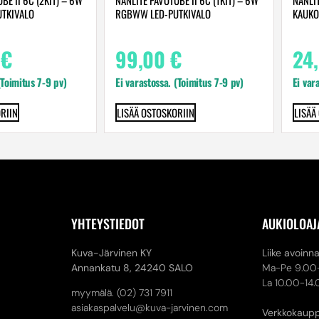
TKIVALO
RGBWW LED-PUTKIVALO
KAUKO
0
€
99,00
€
24
(Toimitus 7-9 pv)
Ei varastossa. (Toimitus 7-9 pv)
Ei var
RIIN
LISÄÄ OSTOSKORIIN
LISÄÄ
YHTEYSTIEDOT
AUKIOLOAJ
Kuva-Järvinen KY
Liike avoinn
Annankatu 8,
24240 SALO
Ma-Pe 9.00
La 10.00-14
myymälä. (02) 731 7911
asiakaspalvelu@kuva-jarvinen.com
Verkkokaup