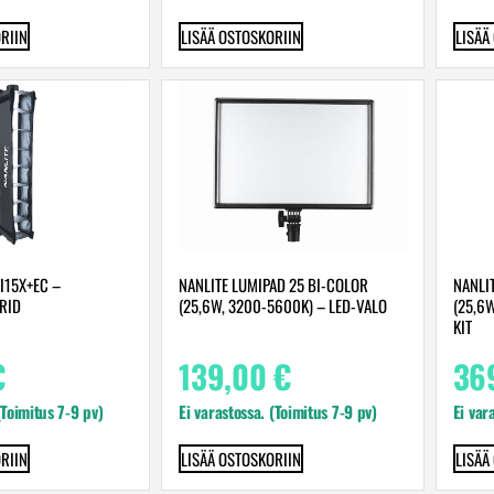
RIIN
LISÄÄ OSTOSKORIIN
LISÄÄ
I15X+EC –
NANLITE LUMIPAD 25 BI-COLOR
NANLI
RID
(25,6W, 3200-5600K) – LED-VALO
(25,6
KIT
€
139,00
€
36
(Toimitus 7-9 pv)
Ei varastossa. (Toimitus 7-9 pv)
Ei var
RIIN
LISÄÄ OSTOSKORIIN
LISÄÄ