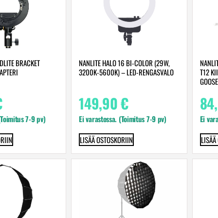
DLITE BRACKET
NANLITE HALO 16 BI-COLOR (29W,
NANLI
APTERI
3200K-5600K) – LED-RENGASVALO
T12 KI
GOOSE
€
149,90
€
84
(Toimitus 7-9 pv)
Ei varastossa. (Toimitus 7-9 pv)
Ei var
RIIN
LISÄÄ OSTOSKORIIN
LISÄÄ