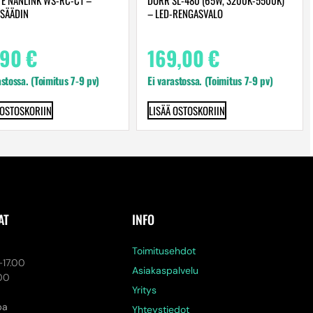
SÄÄDIN
– LED-RENGASVALO
,90
€
169,00
€
astossa. (Toimitus 7-9 pv)
Ei varastossa. (Toimitus 7-9 pv)
 OSTOSKORIIN
LISÄÄ OSTOSKORIIN
AT
INFO
a
Toimitusehdot
-17.00
Asiakaspalvelu
.00
Yritys
pa
Yhteystiedot