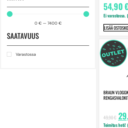
54,90
Ei varastossa. 
0
€
—
7400
€
LISÄÄ OSTOSKO
SAATAVUUS
Varastossa
BRAUN VLOGGKI
RENGASVALOKIT
29
49,90
€
Toimitus heti! 