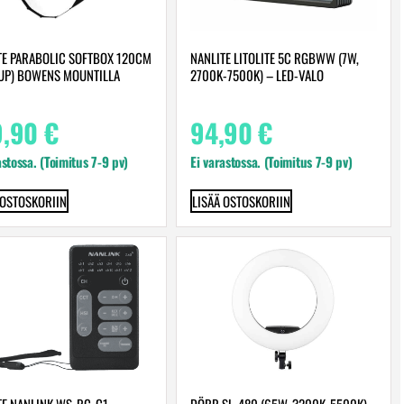
TE PARABOLIC SOFTBOX 120CM
NANLITE LITOLITE 5C RGBWW (7W,
 UP) BOWENS MOUNTILLA
2700K-7500K) – LED-VALO
9,90
€
94,90
€
astossa. (Toimitus 7-9 pv)
Ei varastossa. (Toimitus 7-9 pv)
 OSTOSKORIIN
LISÄÄ OSTOSKORIIN
TE NANLINK WS-RC-C1 –
DÖRR SL-480 (65W, 3200K-5500K)