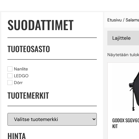
SUODATTIMET
Etusivu
/
Salama
TUOTEOSASTO
Näytetään tulok
Nanlite
LEDGO
Dörr
TUOTEMERKIT
GODOX SGGV60
KIT
HINTA