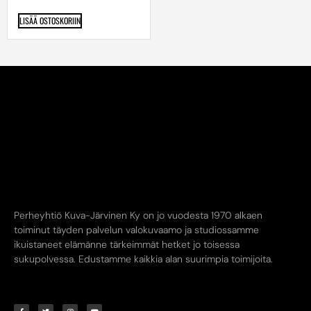
LISÄÄ OSTOSKORIIN
Perheyhtiö Kuva-Järvinen Ky on jo vuodesta 1970 alkaen
toiminut täyden palvelun valokuvaamo ja studiossamme
ikuistaneet elämänne tärkeimmät hetket jo toisessa
sukupolvessa. Edustamme kaikkia alan suurimpia toimijoita.
YHTEYSTIEDOT
AUKIOLOAJAT
INFO
Kuva-Järvinen KY
Liike avoinna