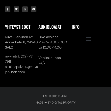
YHTEYSTIEDOT
AUKIOLOAJAT
INFO
Kuva-Järvinen KY
Liike avoinna
Annankatu 8,
24240
Ma-Pe 9.00-17.00
SALO
La 10.00-14.00
myymälä. (02) 731
Verkkokauppa
7911
24/7
asiakaspalvelu@kuva-
jarvinen.com
© ALL RIGHTS RESERVED
MADE ❤ BY DIGITAL PRIORITY