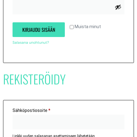
Muista minut
KIRJAUDU SISÄÄN
Salasana unohtunut?
REKISTERÖIDY
Sähköpostiosoite
*
Linkki uuden salasanan asettamiseen lähetetään