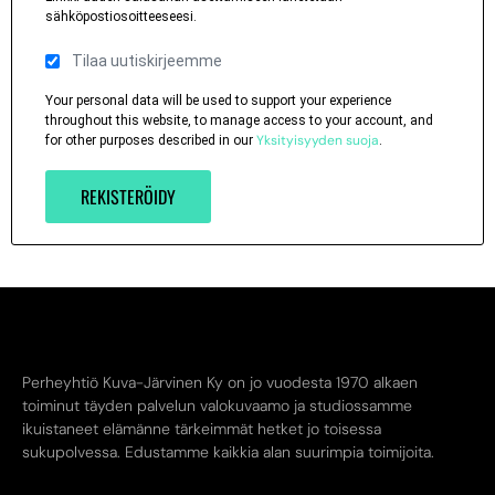
sähköpostiosoitteeseesi.
Tilaa uutiskirjeemme
Your personal data will be used to support your experience
throughout this website, to manage access to your account, and
Yksityisyyden suoja
for other purposes described in our
.
REKISTERÖIDY
Perheyhtiö Kuva-Järvinen Ky on jo vuodesta 1970 alkaen
toiminut täyden palvelun valokuvaamo ja studiossamme
ikuistaneet elämänne tärkeimmät hetket jo toisessa
sukupolvessa. Edustamme kaikkia alan suurimpia toimijoita.