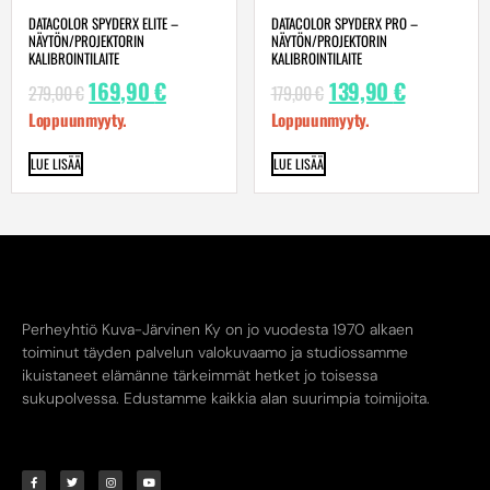
DATACOLOR SPYDERX ELITE –
DATACOLOR SPYDERX PRO –
NÄYTÖN/PROJEKTORIN
NÄYTÖN/PROJEKTORIN
KALIBROINTILAITE
KALIBROINTILAITE
169,90
€
139,90
€
279,00
€
179,00
€
Loppuunmyyty.
Loppuunmyyty.
LUE LISÄÄ
LUE LISÄÄ
Perheyhtiö Kuva-Järvinen Ky on jo vuodesta 1970 alkaen
toiminut täyden palvelun valokuvaamo ja studiossamme
ikuistaneet elämänne tärkeimmät hetket jo toisessa
sukupolvessa. Edustamme kaikkia alan suurimpia toimijoita.