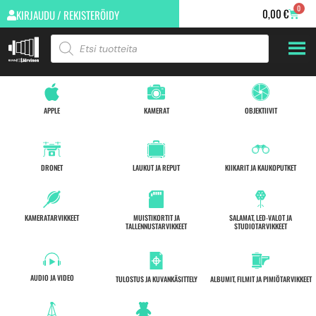
0
0,00
€
KIRJAUDU / REKISTERÖIDY
APPLE
KAMERAT
OBJEKTIIVIT
DRONET
LAUKUT JA REPUT
KIIKARIT JA KAUKOPUTKET
KAMERATARVIKKEET
MUISTIKORTIT JA
SALAMAT, LED-VALOT JA
TALLENNUSTARVIKKEET
STUDIOTARVIKKEET
AUDIO JA VIDEO
TULOSTUS JA KUVANKÄSITTELY
ALBUMIT, FILMIT JA PIMIÖTARVIKKEET