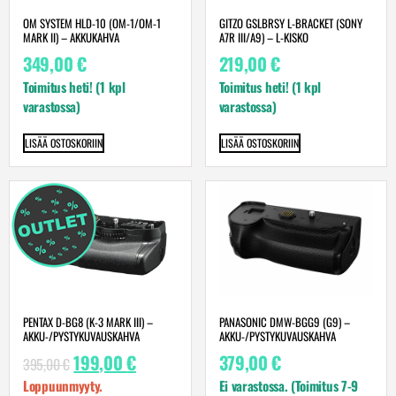
OM SYSTEM HLD-10 (OM-1/OM-1
GITZO GSLBRSY L-BRACKET (SONY
MARK II) – AKKUKAHVA
A7R III/A9) – L-KISKO
349,00
€
219,00
€
Toimitus heti! (1 kpl
Toimitus heti! (1 kpl
varastossa)
varastossa)
LISÄÄ OSTOSKORIIN
LISÄÄ OSTOSKORIIN
PANASONIC DMW-BGG9 (G9) –
PENTAX D-BG8 (K-3 MARK III) –
AKKU-/PYSTYKUVAUSKAHVA
AKKU-/PYSTYKUVAUSKAHVA
379,00
€
199,00
€
395,00
€
Ei varastossa. (Toimitus 7-9
Loppuunmyyty.