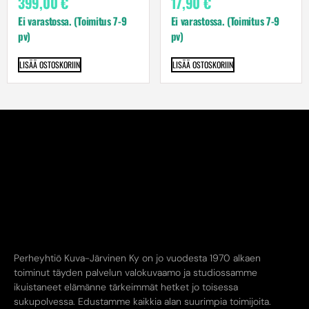
399,00
€
17,90
€
Ei varastossa. (Toimitus 7-9
Ei varastossa. (Toimitus 7-9
pv)
pv)
LISÄÄ OSTOSKORIIN
LISÄÄ OSTOSKORIIN
Perheyhtiö Kuva-Järvinen Ky on jo vuodesta 1970 alkaen
toiminut täyden palvelun valokuvaamo ja studiossamme
ikuistaneet elämänne tärkeimmät hetket jo toisessa
sukupolvessa. Edustamme kaikkia alan suurimpia toimijoita.