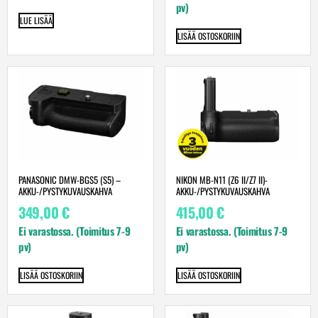
pv)
LUE LISÄÄ
LISÄÄ OSTOSKORIIN
PANASONIC DMW-BGS5 (S5) –
NIKON MB-N11 (Z6 II/Z7 II)-
AKKU-/PYSTYKUVAUSKAHVA
AKKU-/PYSTYKUVAUSKAHVA
349,00
€
415,00
€
Ei varastossa. (Toimitus 7-9
Ei varastossa. (Toimitus 7-9
pv)
pv)
LISÄÄ OSTOSKORIIN
LISÄÄ OSTOSKORIIN