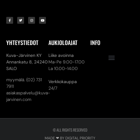
YHTEYSTIEDOT
AUKIOLOAJAT
INFO
Kuva-Järvinen KY
Liike avoinna
Annankatu 8,
24240
Ma-Pe 9.00-17.00
SALO
La 10.00-14.00
myymälä. (02) 731
Verkkokauppa
7911
24/7
asiakaspalvelu@kuva-
jarvinen.com
© ALL RIGHTS RESERVED
MADE ❤ BY DIGITAL PRIORITY