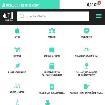
0
0,00
€
KIRJAUDU / REKISTERÖIDY
APPLE
KAMERAT
OBJEKTIIVIT
DRONET
LAUKUT JA REPUT
KIIKARIT JA KAUKOPUTKET
KAMERATARVIKKEET
MUISTIKORTIT JA
SALAMAT, LED-VALOT JA
TALLENNUSTARVIKKEET
STUDIOTARVIKKEET
AUDIO JA VIDEO
TULOSTUS JA KUVANKÄSITTELY
ALBUMIT, FILMIT JA PIMIÖTARVIKKEET