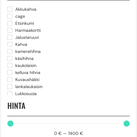
Akkukahva
cage
Etsinkumi
Harmaakortti
Jalustaruuvi
Kahva
kamerahihna
käsihihna
kaukolaisin
kelluva hihna
Kuvaushäkki
lankalaukaisin
Lukkosuoja
Näytönsuoja
HINTA
pikalevy
Puhelinpidike
radiolähetin
rod
0
€
—
7400
€
suojus