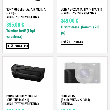
SONY VG-C3EM (A9/A7R MK III/A7
SONY VG-C2EM (A7 II/A7R II/A7S II)
MK III) –
– AKKU-/PYSTYKUVAUSKAHVA
AKKU-/PYSTYKUVAUSKAHVA
349,00
€
395,00
€
Ei varastossa. (Toimitus 7-9
Toimitus heti! (1 kpl
pv)
varastossa)
LISÄÄ OSTOSKORIIN
LISÄÄ OSTOSKORIIN
PANASONIC DMW-BGGH5E
SONY AG-R2
(GH5/GH5 MARK II) –
(RX100/MK2/MK3/MK4) –
AKKU-/PYSTYKUVAUSKAHVA
OTEKAHVA