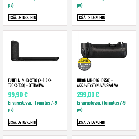
pv)
pv)
LISÄÄ OSTOSKORIIN
LISÄÄ OSTOSKORIIN
FUJIFILM MHG-XT10 (X-T10/X-
NIKON MB-D16 (D750) –
T20/X-T30) – OTEKAHVA
AKKU-/PYSTYKUVAUSKAHVA
99,90
€
299,00
€
Ei varastossa. (Toimitus 7-9
Ei varastossa. (Toimitus 7-9
pv)
pv)
LISÄÄ OSTOSKORIIN
LISÄÄ OSTOSKORIIN