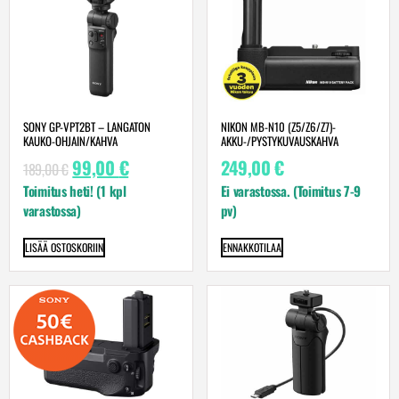
SONY GP-VPT2BT – LANGATON
NIKON MB-N10 (Z5/Z6/Z7)-
KAUKO-OHJAIN/KAHVA
AKKU-/PYSTYKUVAUSKAHVA
99,00
€
249,00
€
189,00
€
Toimitus heti! (1 kpl
Ei varastossa. (Toimitus 7-9
varastossa)
pv)
LISÄÄ OSTOSKORIIN
ENNAKKOTILAA