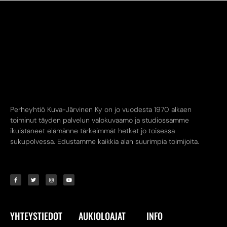
Perheyhtiö Kuva-Järvinen Ky on jo vuodesta 1970 alkaen
toiminut täyden palvelun valokuvaamo ja studiossamme
ikuistaneet elämänne tärkeimmät hetket jo toisessa
sukupolvessa. Edustamme kaikkia alan suurimpia toimijoita.
YHTEYSTIEDOT
AUKIOLOAJAT
INFO