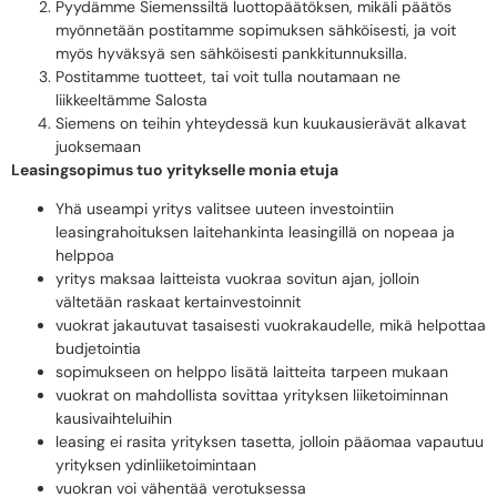
Pyydämme Siemenssiltä luottopäätöksen, mikäli päätös
myönnetään postitamme sopimuksen sähköisesti, ja voit
myös hyväksyä sen sähköisesti pankkitunnuksilla.
Postitamme tuotteet, tai voit tulla noutamaan ne
liikkeeltämme Salosta
Siemens on teihin yhteydessä kun kuukausierävät alkavat
juoksemaan
Leasingsopimus tuo yritykselle monia etuja
Yhä useampi yritys valitsee uuteen investointiin
leasingrahoituksen laitehankinta leasingillä on nopeaa ja
helppoa
yritys maksaa laitteista vuokraa sovitun ajan, jolloin
vältetään raskaat kertainvestoinnit
vuokrat jakautuvat tasaisesti vuokrakaudelle, mikä helpottaa
budjetointia
sopimukseen on helppo lisätä laitteita tarpeen mukaan
vuokrat on mahdollista sovittaa yrityksen liiketoiminnan
kausivaihteluihin
leasing ei rasita yrityksen tasetta, jolloin pääomaa vapautuu
yrityksen ydinliiketoimintaan
vuokran voi vähentää verotuksessa