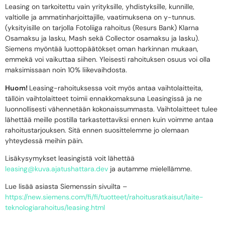
Leasing on tarkoitettu vain yrityksille, yhdistyksille, kunnille,
valtiolle ja ammatinharjoittajille, vaatimuksena on y-tunnus.
(yksityisille on tarjolla Fotoliiga rahoitus (Resurs Bank) Klarna
Osamaksu ja lasku, Mash sekä Collector osamaksu ja lasku).
Siemens myöntää luottopäätökset oman harkinnan mukaan,
emmekä voi vaikuttaa siihen. Yleisesti rahoituksen osuus voi olla
maksimissaan noin 10% liikevaihdosta.
Huom!
Leasing-rahoituksessa voit myös antaa vaihtolaitteita,
tällöin vaihtolaitteet toimii ennakkomaksuna Leasingissä ja ne
luonnollisesti vähennetään kokonaissummasta. Vaihtolaitteet tulee
lähettää meille postilla tarkastettaviksi ennen kuin voimme antaa
rahoitustarjouksen. Sitä ennen suosittelemme jo olemaan
yhteydessä meihin päin.
Lisäkysymykset leasingistä voit lähettää
leasing@kuva.ajatushattara.dev
ja autamme mielellämme.
Lue lisää asiasta Siemenssin sivuilta –
https://new.siemens.com/fi/fi/tuotteet/rahoitusratkaisut/laite-
teknologiarahoitus/leasing.html