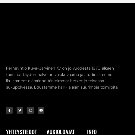
Perheyhtiö Kuva-Järvinen Ky on jo vuodesta 1970 alkaen
toiminut täyden palvelun valokuvaamo ja studiossamme
ikuistaneet elämänne tärkeimmät hetket jo toisessa
sukupolvessa. Edustamme kaikkia alan suurimpia toimijoita.
YHTEYSTIEDOT
AUKIOLOAJAT
INFO