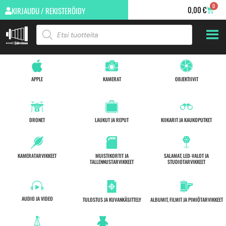
0
0,00
€
KIRJAUDU / REKISTERÖIDY
APPLE
KAMERAT
OBJEKTIIVIT
DRONET
LAUKUT JA REPUT
KIIKARIT JA KAUKOPUTKET
KAMERATARVIKKEET
MUISTIKORTIT JA
SALAMAT, LED-VALOT JA
TALLENNUSTARVIKKEET
STUDIOTARVIKKEET
AUDIO JA VIDEO
TULOSTUS JA KUVANKÄSITTELY
ALBUMIT, FILMIT JA PIMIÖTARVIKKEET