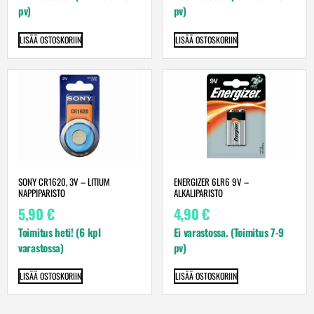
pv)
pv)
LISÄÄ OSTOSKORIIN
LISÄÄ OSTOSKORIIN
SONY CR1620, 3V – LITIUM
ENERGIZER 6LR6 9V –
NAPPIPARISTO
ALKALIPARISTO
5,90
€
4,90
€
Toimitus heti! (6 kpl
Ei varastossa. (Toimitus 7-9
varastossa)
pv)
LISÄÄ OSTOSKORIIN
LISÄÄ OSTOSKORIIN