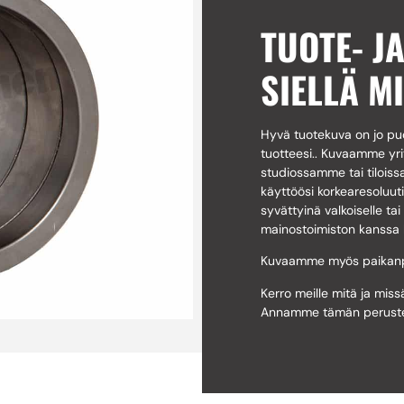
TUOTE- J
SIELLÄ M
Hyvä tuotekuva on jo puo
tuotteesi.. Kuvaamme yri
studiossamme tai tiloissa
käyttöösi korkearesoluut
syvättyinä valkoiselle t
mainostoimiston kanssa ku
Kuvaamme myös paikanpääl
Kerro meille mitä ja mis
Annamme tämän perusteel