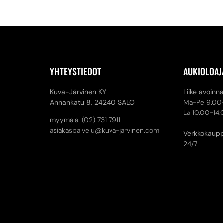
YHTEYSTIEDOT
AUKIOLOAJ
Kuva-Järvinen KY
Liike avoinn
Annankatu 8,
24240 SALO
Ma-Pe 9.00
La 10.00-14
myymälä. (02) 731 7911
asiakaspalvelu@kuva-jarvinen.com
Verkkokaup
24/7