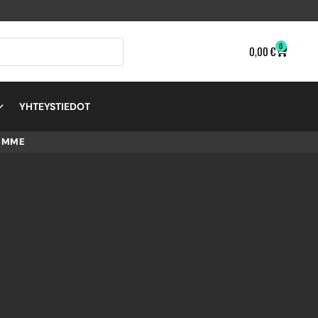
0
0,00
€
YHTEYSTIEDOT
EMME