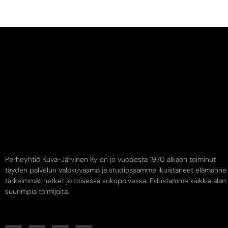
Perheyhtiö Kuva-Järvinen Ky on jo vuodesta 1970 alkaen toiminut
täyden palvelun valokuvaamo ja studiossamme ikuistaneet elämänne
tärkeimmät hetket jo toisessa sukupolvessa. Edustamme kaikkia alan
suurimpia toimijoita.