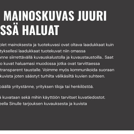
A MAINOSKUVAS JUURI
ISSÄ HALUAT
let mainoksesta ja tuotekuvasi ovat oltava laadukkaat kuin
tyksellesi laadukkaat tuotekuvat niin omassa
nne siirrettävällä kuvauskalustolla ja kuvaustaustoilla.. Saat
io kuvat haluamasi muodossa jotka ovat tarvittaessa
ai transparent taustalle. Voimme myös kommunikoida suoraan
vista joten säästyt turhilta välikäsiltä kuvien suhteen.
lä yritystänne, yrityksen tiloja tai henkilöstöä.
sä kuvataan sekä mihin käyttöön tarvitset kuvatiedostot.
la Sinulle tarjouksen kuvauksesta ja kuvista