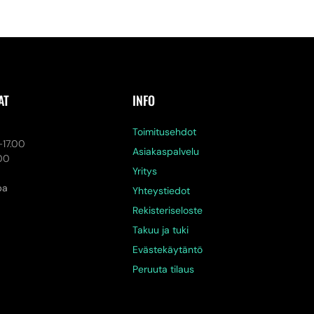
AT
INFO
a
Toimitusehdot
-17.00
Asiakaspalvelu
.00
Yritys
pa
Yhteystiedot
Rekisteriseloste
Takuu ja tuki
Evästekäytäntö
Peruuta tilaus