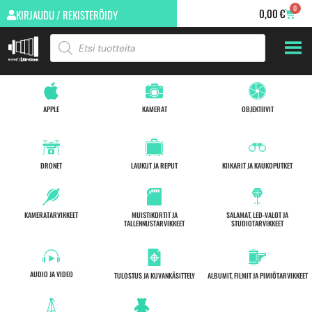
0
0,00
€
KIRJAUDU / REKISTERÖIDY
APPLE
KAMERAT
OBJEKTIIVIT
DRONET
LAUKUT JA REPUT
KIIKARIT JA KAUKOPUTKET
KAMERATARVIKKEET
MUISTIKORTIT JA
SALAMAT, LED-VALOT JA
TALLENNUSTARVIKKEET
STUDIOTARVIKKEET
AUDIO JA VIDEO
TULOSTUS JA KUVANKÄSITTELY
ALBUMIT, FILMIT JA PIMIÖTARVIKKEET