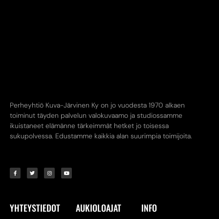
Perheyhtiö Kuva-Järvinen Ky on jo vuodesta 1970 alkaen
toiminut täyden palvelun valokuvaamo ja studiossamme
ikuistaneet elämänne tärkeimmät hetket jo toisessa
sukupolvessa. Edustamme kaikkia alan suurimpia toimijoita.
YHTEYSTIEDOT
AUKIOLOAJAT
INFO