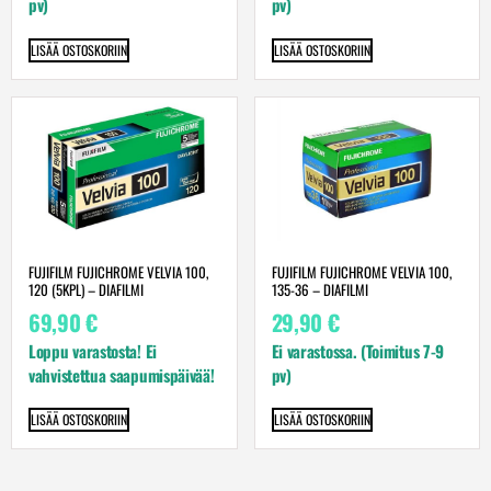
pv)
pv)
LISÄÄ OSTOSKORIIN
LISÄÄ OSTOSKORIIN
FUJIFILM FUJICHROME VELVIA 100,
FUJIFILM FUJICHROME VELVIA 100,
120 (5KPL) – DIAFILMI
135-36 – DIAFILMI
69,90
€
29,90
€
Loppu varastosta! Ei
Ei varastossa. (Toimitus 7-9
vahvistettua saapumispäivää!
pv)
LISÄÄ OSTOSKORIIN
LISÄÄ OSTOSKORIIN