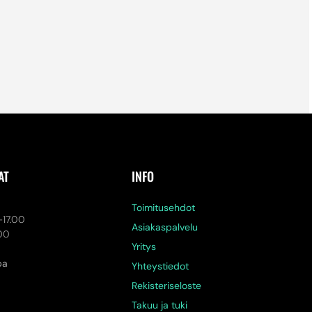
AT
INFO
a
Toimitusehdot
-17.00
Asiakaspalvelu
.00
Yritys
pa
Yhteystiedot
Rekisteriseloste
Takuu ja tuki