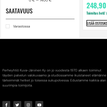
0
€
—
7400
€
248,9
SAATAVUUS
Toimitus heti!
LISÄÄ OSTOSKO
Varastossa
Perheyhtiö Kuva-Järvinen Ky on jo vuodesta 1970 alkaen toiminut
täyden palvelun valokuvaamo ja studiossamme ikuistaneet elämänne
tärkeimmät hetket jo toisessa sukupolvessa. Edustamme kaikkia alan
suurimpia toimijoita.