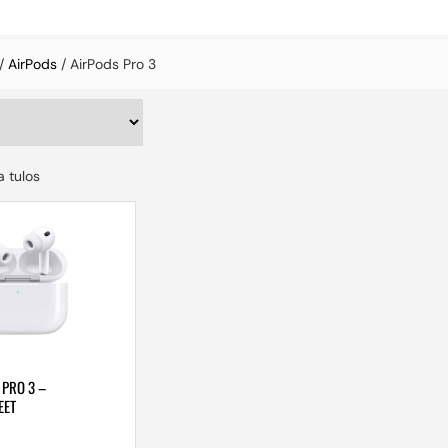
/
AirPods
/ AirPods Pro 3
 tulos
 PRO 3 –
EET