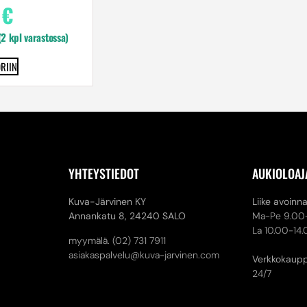
0
€
 (2 kpl varastossa)
RIIN
YHTEYSTIEDOT
AUKIOLOAJ
Kuva-Järvinen KY
Liike avoinn
Annankatu 8,
24240 SALO
Ma-Pe 9.00
La 10.00-14
myymälä. (02) 731 7911
asiakaspalvelu@kuva-jarvinen.com
Verkkokaup
24/7