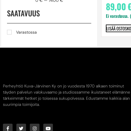
0
€
—
7400
€
89,00
SAATAVUUS
Ei varastossa. 
LISÄÄ OSTOSKO
Varastossa
Perheyhtiö Kuva-Järvinen Ky on jo vuodesta 1970 alkaen toiminut
täyden palvelun valokuvaamo ja studiossamme ikuistaneet elämänne
tärkeimmät hetket jo toisessa sukupolvessa. Edustamme kaikkia alan
suurimpia toimijoita.