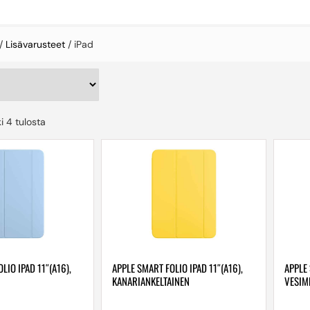
/
Lisävarusteet
/ iPad
i 4 tulosta
LIO IPAD 11″(A16),
APPLE SMART FOLIO IPAD 11″(A16),
APPLE 
KANARIANKELTAINEN
VESIM