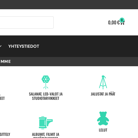
0
0,00
€
YHTEYSTIEDOT
EMME
A
SALAMAT, LED-VALOT JA
JALUSTAT JA PÄÄT
EET
STUDIOTARVIKKEET
LELUT
SITTELY
ALBUMIT, FILMIT JA