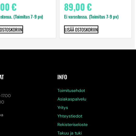
,00
€
89,00
€
astossa. (Toimitus 7-9 pv)
Ei varastossa. (Toimitus 7-9 pv)
 OSTOSKORIIN
LISÄÄ OSTOSKORIIN
AT
INFO
a
Toimitusehdot
-17.00
Asiakaspalvelu
.00
Yritys
pa
Yhteystiedot
Rekisteriseloste
Takuu ja tuki