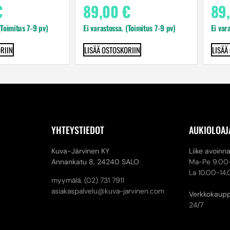
€
89,00
€
89
(Toimitus 7-9 pv)
Ei varastossa. (Toimitus 7-9 pv)
Ei var
RIIN
LISÄÄ OSTOSKORIIN
LISÄÄ
YHTEYSTIEDOT
AUKIOLOAJ
Kuva-Järvinen KY
Liike avoinn
Annankatu 8,
24240 SALO
Ma-Pe 9.00
La 10.00-14
myymälä. (02) 731 7911
asiakaspalvelu@kuva-jarvinen.com
Verkkokaup
24/7