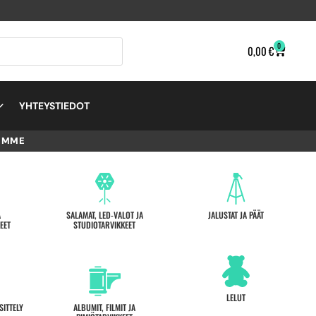
0
0,00
€
YHTEYSTIEDOT
EMME
A
SALAMAT, LED-VALOT JA
JALUSTAT JA PÄÄT
EET
STUDIOTARVIKKEET
LELUT
SITTELY
ALBUMIT, FILMIT JA