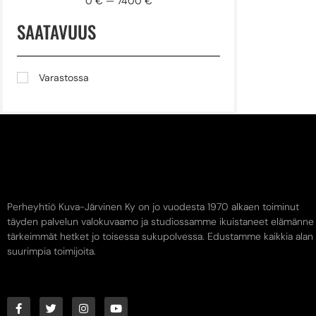
0
€
—
7400
€
SAATAVUUS
Varastossa
Perheyhtiö Kuva-Järvinen Ky on jo vuodesta 1970 alkaen toiminut
täyden palvelun valokuvaamo ja studiossamme ikuistaneet elämänne
tärkeimmät hetket jo toisessa sukupolvessa. Edustamme kaikkia alan
suurimpia toimijoita.