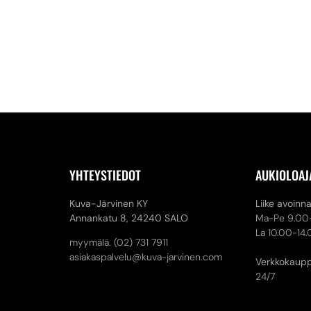
YHTEYSTIEDOT
AUKIOLOAJ
Kuva-Järvinen KY
Liike avoinn
Annankatu 8,
24240 SALO
Ma-Pe 9.00
La 10.00-14
myymälä. (02) 731 7911
asiakaspalvelu@kuva-jarvinen.com
Verkkokaup
24/7