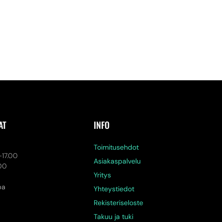
AT
INFO
a
Toimitusehdot
-17.00
Asiakaspalvelu
.00
Yritys
pa
Yhteystiedot
Rekisteriseloste
Takuu ja tuki