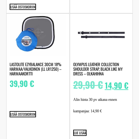
LISÄÄ OSTOSKORIIN
LASTOLITE EZYBALANCE 30CM 18%
OLYMPUS LEATHER COLLECTION
HARMAA/VALKOINEN (LL LR1250) –
SHOULDER STRAP, BLACK LIKE MY
HARMAAKORTTI
DRESS – OLKAHIHNA
39,90
€
29,90
€
14,90
€
Alin hinta 30 pv aikana ennen
kampanjaa:
14,90
€
LISÄÄ OSTOSKORIIN
LUE LISÄÄ