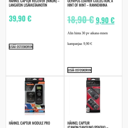
HÄHNEL CAPTUR RECEIVER (NIKON) –
OLYMPUS LEATHER COLLECTION, A
LANGATON LISÄVASTAANOTIN
HINT OF MINT – RANNEHIHNA
39,90
€
18,90
€
9,90
€
Alin hinta 30 pv aikana ennen
kampanjaa:
9,90
€
LISÄÄ OSTOSKORIIN
LISÄÄ OSTOSKORIIN
HÄHNEL CAPTUR MODULE PRO
HÄHNEL CAPTUR
(CANON/SAMSUNG/PENTAX) –