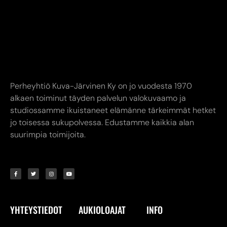
Perheyhtiö Kuva-Järvinen Ky on jo vuodesta 1970
alkaen toiminut täyden palvelun valokuvaamo ja
studiossamme ikuistaneet elämänne tärkeimmät hetket
jo toisessa sukupolvessa. Edustamme kaikkia alan
suurimpia toimijoita.
YHTEYSTIEDOT
AUKIOLOAJAT
INFO
Kuva-Järvinen KY
Liike avoinna
Annankatu
Ma-Pe 9.00-17.00
8,
24240 SALO
La 10.00-14.00
myymälä. (02) 731
Verkkokauppa
7911
24/7