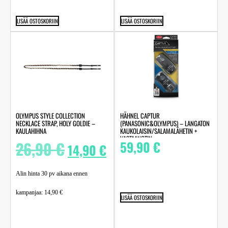
LISÄÄ OSTOSKORIIN
LISÄÄ OSTOSKORIIN
OLYMPUS STYLE COLLECTION
HÄHNEL CAPTUR
NECKLACE STRAP, HOLY GOLDIE –
(PANASONIC&OLYMPUS) – LANGATON
KAULAHIHNA
KAUKOLAISIN/SALAMALÄHETIN +
VASTAANOTIN
26,90
€
59,90
€
14,90
€
Alin hinta 30 pv aikana ennen
kampanjaa:
14,90
€
LISÄÄ OSTOSKORIIN