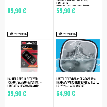
LANGATON
KAUKOLAISIN/SALAMALÄHETIN +
89,90
€
59,90
€
VASTAANOTIN
LISÄÄ OSTOSKORIIN
LISÄÄ OSTOSKORIIN
LASTOLITE EZYBALANCE 30CM 18%
HÄHNEL CAPTUR RECEIVER
HARMAA/VALKOINEN SUKELTAJILLE (LL
(CANON/SAMSUNG/PENTAX) –
LR1252) – HARMAAKORTTI
LANGATON LISÄVASTAANOTIN
54,90
€
39,90
€