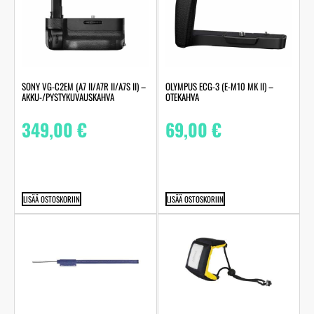
SONY VG-C2EM (A7 II/A7R II/A7S II) –
OLYMPUS ECG-3 (E-M10 MK II) –
AKKU-/PYSTYKUVAUSKAHVA
OTEKAHVA
349,00
€
69,00
€
LISÄÄ OSTOSKORIIN
LISÄÄ OSTOSKORIIN