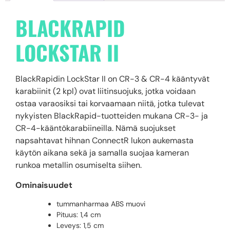
BLACKRAPID
LOCKSTAR II
BlackRapidin LockStar II on CR-3 & CR-4 kääntyvät
karabiinit (2 kpl) ovat liitinsuojuks, jotka voidaan
ostaa varaosiksi tai korvaamaan niitä, jotka tulevat
nykyisten BlackRapid-tuotteiden mukana CR-3- ja
CR-4-kääntökarabiineilla. Nämä suojukset
napsahtavat hihnan ConnectR lukon aukemasta
käytön aikana sekä ja samalla suojaa kameran
runkoa metallin osumiselta siihen.
Ominaisuudet
tummanharmaa ABS muovi
Pituus: 1,4 cm
Leveys: 1,5 cm