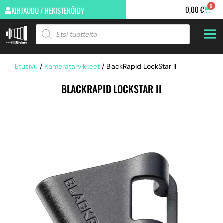
0
0,00
€
KIRJAUDU / REKISTERÖIDY
Etusivu
/
Kameratarvikkeet
/ BlackRapid LockStar II
BLACKRAPID LOCKSTAR II