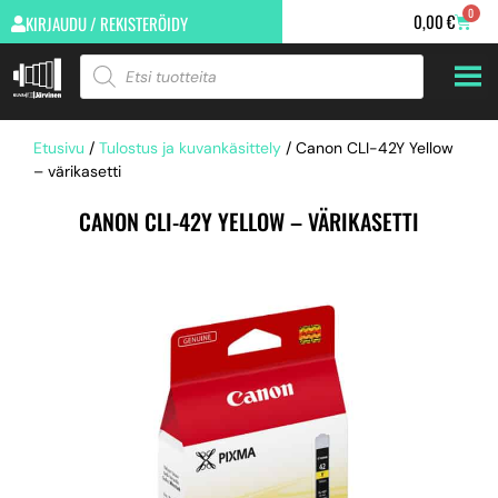
0
0,00
€
KIRJAUDU / REKISTERÖIDY
Etusivu
/
Tulostus ja kuvankäsittely
/ Canon CLI-42Y Yellow
– värikasetti
CANON CLI-42Y YELLOW – VÄRIKASETTI