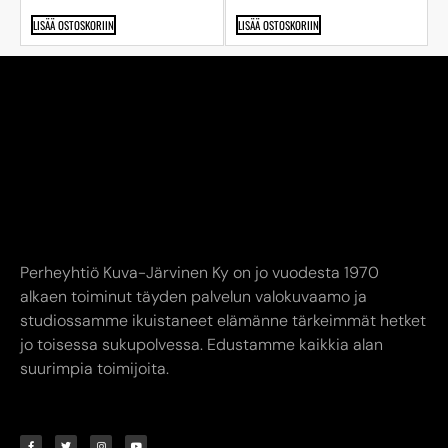
LISÄÄ OSTOSKORIIN
LISÄÄ OSTOSKORIIN
Perheyhtiö Kuva-Järvinen Ky on jo vuodesta 1970
alkaen toiminut täyden palvelun valokuvaamo ja
studiossamme ikuistaneet elämänne tärkeimmät hetket
jo toisessa sukupolvessa. Edustamme kaikkia alan
suurimpia toimijoita.