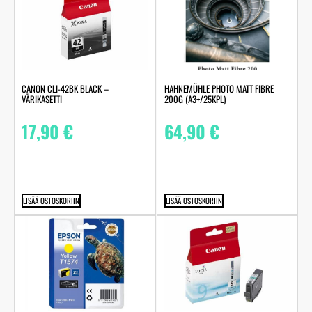
HAHNEMÜHLE PHOTO MATT FIBRE
CANON CLI-42BK BLACK –
200G (A3+/25KPL)
VÄRIKASETTI
64,90
€
17,90
€
LISÄÄ OSTOSKORIIN
LISÄÄ OSTOSKORIIN