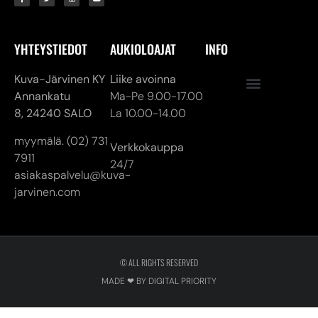
YHTEYSTIEDOT
AUKIOLOAJAT
INFO
Kuva-Järvinen KY
Liike avoinna
Annankatu
Ma-Pe 9.00-17.00
8,
24240 SALO
La 10.00-14.00
myymälä. (02) 731
Verkkokauppa
7911
24/7
asiakaspalvelu@kuva-
jarvinen.com
© ALL RIGHTS RESERVED
MADE ❤ BY DIGITAL PRIORITY