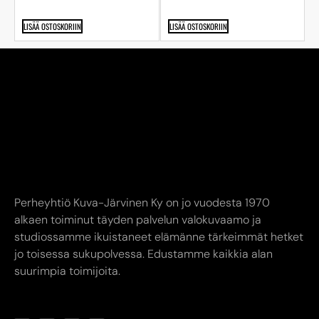
LISÄÄ OSTOSKORIIN
LISÄÄ OSTOSKORIIN
Perheyhtiö Kuva-Järvinen Ky on jo vuodesta 1970
alkaen toiminut täyden palvelun valokuvaamo ja
studiossamme ikuistaneet elämänne tärkeimmät hetket
jo toisessa sukupolvessa. Edustamme kaikkia alan
suurimpia toimijoita.
YHTEYSTIEDOT
AUKIOLOAJAT
INFO
Kuva-Järvinen KY
Liike avoinna