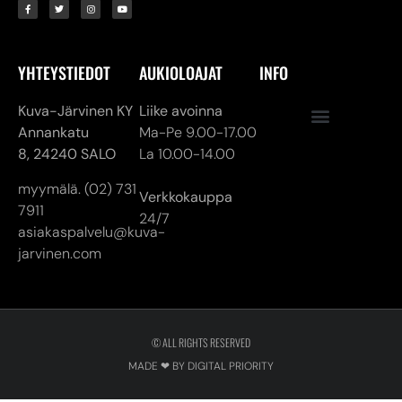
Annankatu
Ma-Pe 9.00-17.00
8,
24240 SALO
La 10.00-14.00
myymälä. (02) 731
Verkkokauppa
7911
24/7
asiakaspalvelu@kuva-
jarvinen.com
© ALL RIGHTS RESERVED
MADE ❤ BY DIGITAL PRIORITY