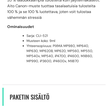
35 % laadukkaampia tulosteita kuin jäljitelmäkasetit.
Aito Canon-muste tuottaa tasalaatuisia tulosteita
100 % ja se 100 % luotettava, joten voit tulostaa
vähemmän stressiä
Ominaisuudet
Sarja: CLI-521
Musteen koko: 9ml
Yhteensopivuus: PIXMA MP980, MP640,
MP630, MP620B, MP620, MP560, MP550,
MP540x, MP540, iP4700, iP4600, MX860,
MP990, iP3600, iP4600x, MX870
PAKETIN SISÄLTÖ