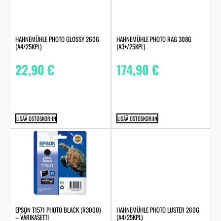
HAHNEMÜHLE PHOTO GLOSSY 260G
HAHNEMÜHLE PHOTO RAG 308G
(A4/25KPL)
(A3+/25KPL)
22,90
€
174,90
€
LISÄÄ OSTOSKORIIN
LISÄÄ OSTOSKORIIN
HAHNEMÜHLE PHOTO LUSTER 260G
EPSON T1571 PHOTO BLACK (R3000)
(A4/25KPL)
– VÄRIKASETTI