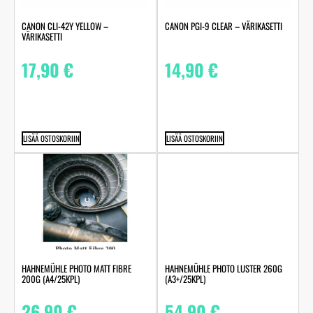
CANON CLI-42Y YELLOW –
CANON PGI-9 CLEAR – VÄRIKASETTI
VÄRIKASETTI
17,90
€
14,90
€
LISÄÄ OSTOSKORIIN
LISÄÄ OSTOSKORIIN
HAHNEMÜHLE PHOTO MATT FIBRE
HAHNEMÜHLE PHOTO LUSTER 260G
200G (A4/25KPL)
(A3+/25KPL)
26,90
€
54,90
€