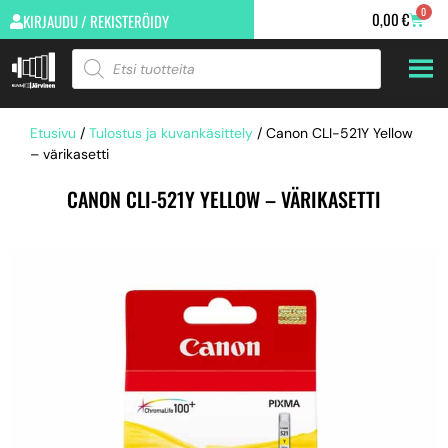
0
0,00
€
KIRJAUDU / REKISTERÖIDY
Etusivu
/
Tulostus ja kuvankäsittely
/ Canon CLI-521Y Yellow
– värikasetti
CANON CLI-521Y YELLOW – VÄRIKASETTI