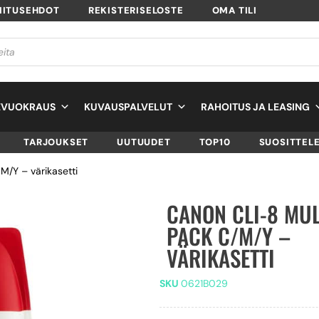
MITUSEHDOT
REKISTERISELOSTE
OMA TILI
EVUOKRAUS
KUVAUSPALVELUT
RAHOITUS JA LEASING
TARJOUKSET
UUTUUDET
TOP10
SUOSITTEL
M/Y – värikasetti
CANON CLI-8 MUL
PACK C/M/Y –
VÄRIKASETTI
SKU
0621B029