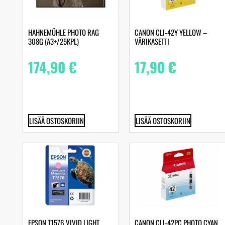
HAHNEMÜHLE PHOTO RAG
CANON CLI-42Y YELLOW –
308G (A3+/25KPL)
VÄRIKASETTI
174,90
€
17,90
€
LISÄÄ OSTOSKORIIN
LISÄÄ OSTOSKORIIN
EPSON T1576 VIVID LIGHT
CANON CLI-42PC PHOTO CYAN