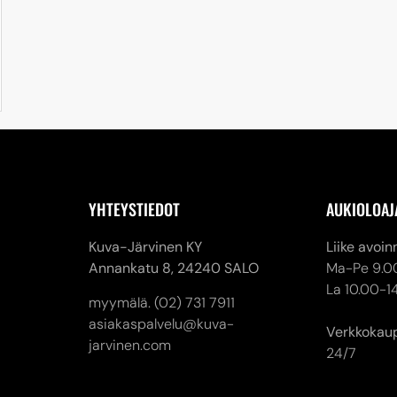
YHTEYSTIEDOT
AUKIOLOAJ
Kuva-Järvinen KY
Liike avoin
Annankatu 8,
24240 SALO
Ma-Pe 9.0
La 10.00-1
myymälä. (02) 731 7911
asiakaspalvelu@kuva-
Verkkokau
jarvinen.com
24/7