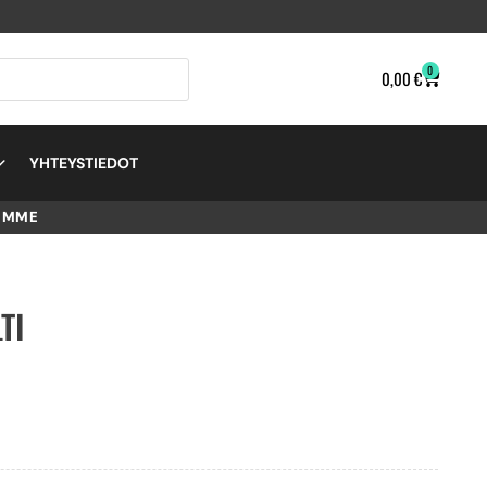
0
0,00
€
YHTEYSTIEDOT
EMME
TI