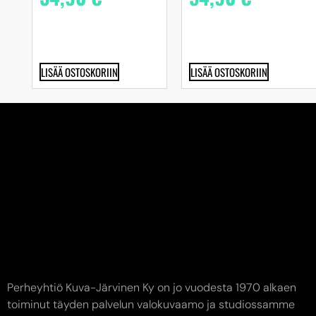
LISÄÄ OSTOSKORIIN
LISÄÄ OSTOSKORIIN
Perheyhtiö Kuva-Järvinen Ky on jo vuodesta 1970 alkaen
toiminut täyden palvelun valokuvaamo ja studiossamme