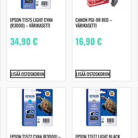
EPSON T1575 LIGHT CYAN
CANON PGI-9R RED –
(R3000) – VÄRIKASETTI
VÄRIKASETTI
34,90
€
16,90
€
LISÄÄ OSTOSKORIIN
LISÄÄ OSTOSKORIIN
EPSON T1572 CYAN (R3000) –
EPSON T1577 LIGHT BLACK