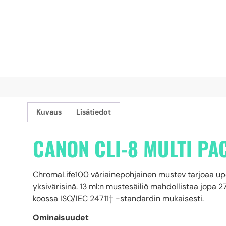
Kuvaus
Lisätiedot
CANON CLI-8 MULTI PA
ChromaLife100 väriainepohjainen mustev tarjoaa upean
yksivärisinä. 13 ml:n mustesäiliö mahdollistaa jopa
koossa ISO/IEC 24711† -standardin mukaisesti.
Ominaisuudet