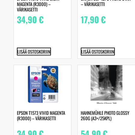
MAGENTA (R3000) –
– VÄRIKASETTI
VÄRIKASETTI
34,90
€
17,90
€
LISÄÄ OSTOSKORIIN
LISÄÄ OSTOSKORIIN
EPSON T1573 VIVID MAGENTA
HAHNEMÜHLE PHOTO GLOSSY
(R3000) – VÄRIKASETTI
260G (A3+/25KPL)
34,90
€
54,90
€