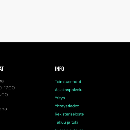
AT
INFO
na
Toimitusehdot
0-17.00
Asiakaspalvelu
4.00
Yritys
Yhteystiedot
ppa
Rekisteriseloste
Takuu ja tuki