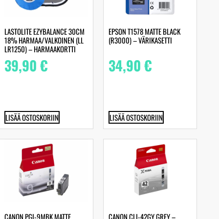
LASTOLITE EZYBALANCE 30CM
EPSON T1578 MATTE BLACK
18% HARMAA/VALKOINEN (LL
(R3000) – VÄRIKASETTI
LR1250) – HARMAAKORTTI
39,90
€
34,90
€
LISÄÄ OSTOSKORIIN
LISÄÄ OSTOSKORIIN
CANON PGI-9MBK MATTE
CANON CLI-42GY GREY –