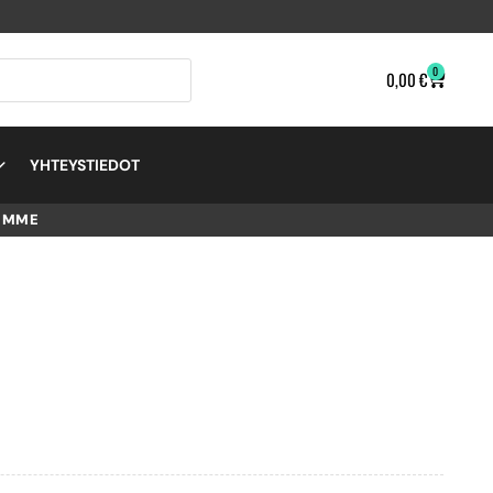
0
0,00
€
YHTEYSTIEDOT
EMME