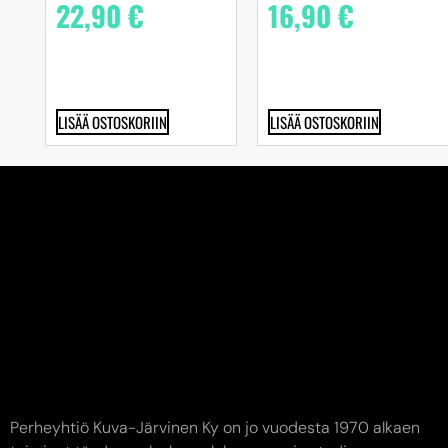
22,90
€
16,90
€
LISÄÄ OSTOSKORIIN
LISÄÄ OSTOSKORIIN
Perheyhtiö Kuva-Järvinen Ky on jo vuodesta 1970 alkaen
toiminut täyden palvelun valokuvaamo ja studiossamme
ikuistaneet elämänne tärkeimmät hetket jo toisessa
sukupolvessa. Edustamme kaikkia alan suurimpia toimijoita.