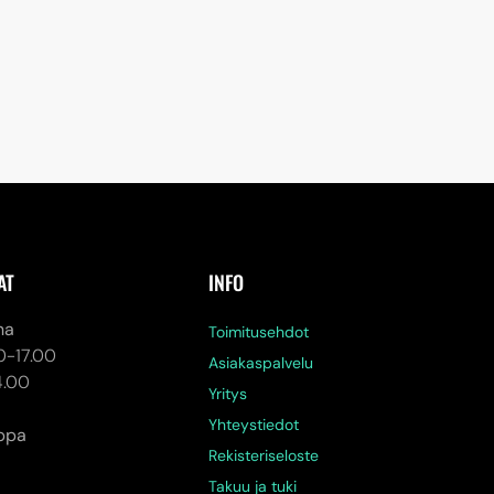
AT
INFO
na
Toimitusehdot
0-17.00
Asiakaspalvelu
4.00
Yritys
Yhteystiedot
ppa
Rekisteriseloste
Takuu ja tuki