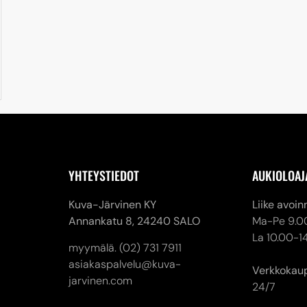
YHTEYSTIEDOT
AUKIOLOAJ
Kuva-Järvinen KY
Liike avoin
Annankatu 8,
24240 SALO
Ma-Pe 9.0
La 10.00-1
myymälä. (02) 731 7911
asiakaspalvelu@kuva-
Verkkokau
jarvinen.com
24/7