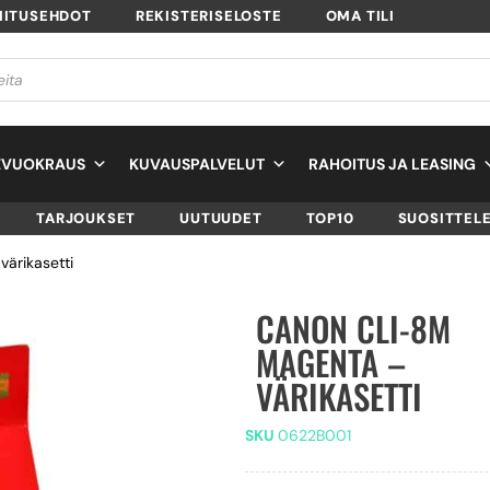
MITUSEHDOT
REKISTERISELOSTE
OMA TILI
EVUOKRAUS
KUVAUSPALVELUT
RAHOITUS JA LEASING
TARJOUKSET
UUTUUDET
TOP10
SUOSITTEL
ärikasetti
CANON CLI-8M
MAGENTA –
VÄRIKASETTI
SKU
0622B001