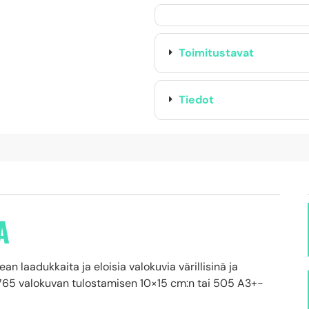
Toimitustavat
Tiedot
A
 laadukkaita ja eloisia valokuvia värillisinä ja
 2765 valokuvan tulostamisen 10×15 cm:n tai 505 A3+-