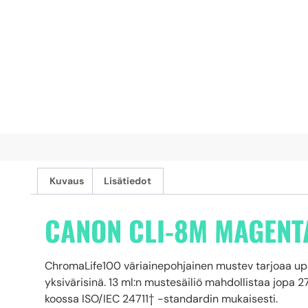
Kuvaus
Lisätiedot
CANON CLI-8M MAGENT
ChromaLife100 väriainepohjainen mustev tarjoaa upean
yksivärisinä. 13 ml:n mustesäiliö mahdollistaa jopa
koossa ISO/IEC 24711† -standardin mukaisesti.