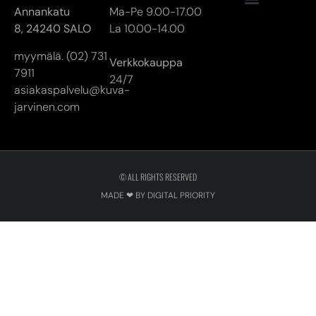
Annankatu
Ma-Pe 9.00-17.00
8,
24240 SALO
La 10.00-14.00
myymälä. (02) 731
Verkkokauppa
7911
24/7
asiakaspalvelu@kuva-
jarvinen.com
© ALL RIGHTS RESERVED
MADE ❤ BY DIGITAL PRIORITY