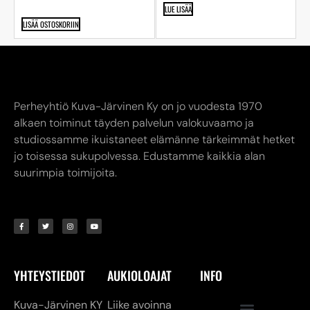
LUE LISÄÄ
LISÄÄ OSTOSKORIIN
Perheyhtiö Kuva-Järvinen Ky on jo vuodesta 1970
alkaen toiminut täyden palvelun valokuvaamo ja
studiossamme ikuistaneet elämänne tärkeimmät hetket
jo toisessa sukupolvessa. Edustamme kaikkia alan
suurimpia toimijoita.
YHTEYSTIEDOT
AUKIOLOAJAT
INFO
Kuva-Järvinen KY
Liike avoinna