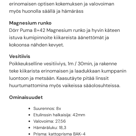
erinomaisen optisen kokemuksen ja valovoiman
myös huonolla säällä ja hämäräss
Magnesium runko
Dörr Puma 8×42 Magnesium runko ja hyvin käteen
istuva kumipinnoite kiikareista äänettömät ja
kokoonsa nähden kevyet.
Vesitiivis
Poikkeukselline vesitiiviys, 1m / 30min, ja rakenne
teke kiikarista erinomaisen ja laadukkaan kumppanin
luontoon ja metsään. Kaasutäyte pitää linssit
huurtumattomina myös vaikeissa sääolosuhteissa.
Ominaisuudet
Suurennos: 8x
Etulinssin halkaisija: 42mm
Valovoima: 27,56
Hämäräluku: 18,3
Prisma: kattoprisma BAK-4