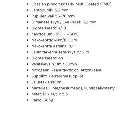
Linssien pinnoitus: Fully Multi Coated (FMC)
Lähtöpupilli: 5,2 mm
Pupillien väli 56-76 mm
Silmänetäisyys / Eye Relief: 17,2 mm
Diopterisäätö: +/-3
Käyttöalue: -5°C – +60°C
Näkökenttä: 141m/1000m
Näkökenttä asteina: 8,1 °
Lähin tarkennusetäisyys n.: 2 m
Diopterisäätö: on
Vesitiiveys n.: 1m / 30min
Nitrogeeni kaasutäyte: on, Argonkaasu
Suppilot: kierresilmäsuppilot
Jalustakierre: on
Materiaali: Magnesiumseos, kumipäällystetty
Mitat: 13 x 14,5 x 5,5
Paino: 685g