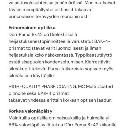
valaistusolosuhteissa ja hämärässä. Monimutkaiset,
täysin monipäällysteiset linssit takaavat
erinomaisen terävyyden reunoihin asti.
Erinomainen optiikka
Dörr Puma 8×42 on Dielektrisellä
heijastuksenestopinnoitteella varustetut BAK-4-
prismat toistavat värit luonnollisesti ja ilman
heijastuksia koko näkökentässä. Typpikaasutäyttö
estää sisäpuolen kondensoitumisen. Kierrettävät
silmäkupit tekevät Puma-kiikareista sopivan myös
silmälasien käyttäjille.
HIGH-QUALITY PHASE COATING, MC Multi Coated
pinnoite sekä BAK-4 prismat
takaavat yhdessä erittäin korkean optisen laadun.
Korkea valonläpäisy
Mainituilla optisilla ominaisuuksilla ja huimalla yli
86% valonläpäisyllä takaa Dörr Puma 8×42 kiikarille