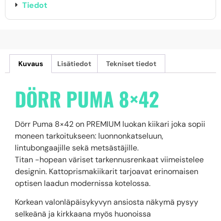
Tiedot
Kuvaus
Lisätiedot
Tekniset tiedot
DÖRR PUMA 8×42
Dörr Puma 8×42 on PREMIUM luokan kiikari joka sopii
moneen tarkoitukseen: luonnonkatseluun,
lintubongaajille sekä metsästäjille.
Titan -hopean väriset tarkennusrenkaat viimeistelee
designin. Kattoprismakiikarit tarjoavat erinomaisen
optisen laadun modernissa kotelossa.
Korkean valonläpäisykyvyn ansiosta näkymä pysyy
selkeänä ja kirkkaana myös huonoissa