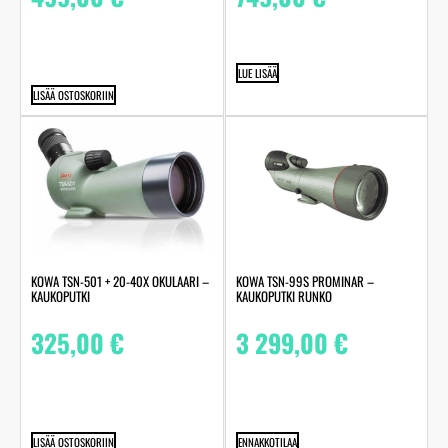
LUE LISÄÄ
LISÄÄ OSTOSKORIIN
KOWA TSN-501 + 20-40X OKULAARI –
KOWA TSN-99S PROMINAR –
KAUKOPUTKI
KAUKOPUTKI RUNKO
325,00
€
3 299,00
€
LISÄÄ OSTOSKORIIN
ENNAKKOTILAA