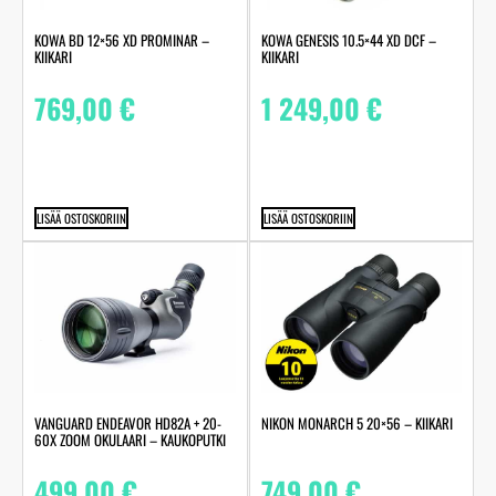
KOWA BD 12×56 XD PROMINAR –
KOWA GENESIS 10.5×44 XD DCF –
KIIKARI
KIIKARI
769,00
€
1 249,00
€
LISÄÄ OSTOSKORIIN
LISÄÄ OSTOSKORIIN
VANGUARD ENDEAVOR HD82A + 20-
NIKON MONARCH 5 20×56 – KIIKARI
60X ZOOM OKULAARI – KAUKOPUTKI
499,00
€
749,00
€