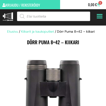
0
0,00
€
KIRJAUDU / REKISTERÖIDY
Etusivu
/
Kiikarit ja kaukoputket
/ Dörr Puma 8×42 – kiikari
DÖRR PUMA 8×42 – KIIKARI