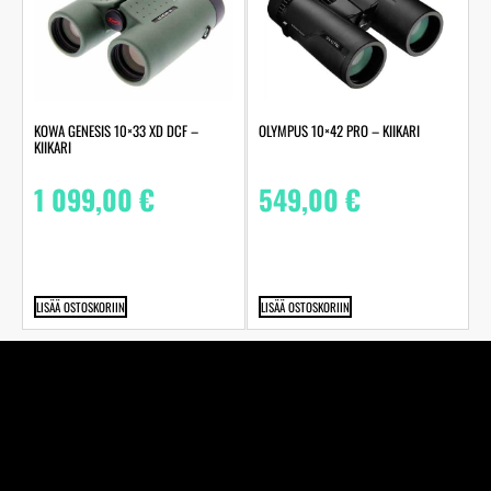
KOWA GENESIS 10×33 XD DCF –
OLYMPUS 10×42 PRO – KIIKARI
KIIKARI
1 099,00
€
549,00
€
LISÄÄ OSTOSKORIIN
LISÄÄ OSTOSKORIIN
Perheyhtiö Kuva-Järvinen Ky on jo vuodesta 1970
alkaen toiminut täyden palvelun valokuvaamo ja
studiossamme ikuistaneet elämänne tärkeimmät hetket