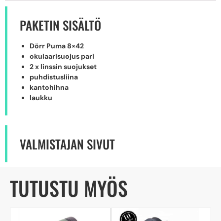
PAKETIN SISÄLTÖ
Dörr Puma 8×42
okulaarisuojus pari
2 x linssin suojukset
puhdistusliina
kantohihna
laukku
VALMISTAJAN SIVUT
TUTUSTU MYÖS