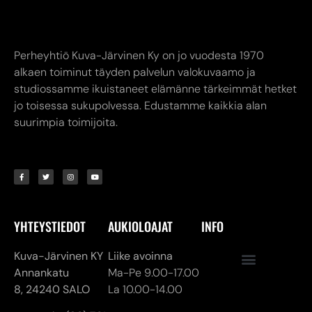
jo toisessa sukupolvessa. Edustamme kaikkia alan
suurimpia toimijoita.
YHTEYSTIEDOT
AUKIOLOAJAT
INFO
Kuva-Järvinen KY
Liike avoinna
Annankatu
Ma-Pe 9.00-17.00
8,
24240 SALO
La 10.00-14.00
myymälä. (02) 731
Verkkokauppa
7911
24/7
asiakaspalvelu@kuva-
jarvinen.com