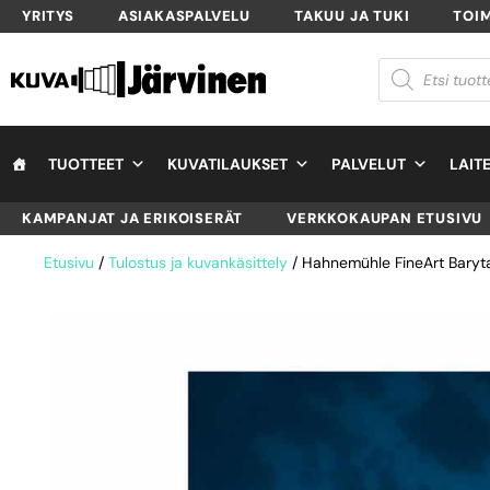
YRITYS
ASIAKASPALVELU
TAKUU JA TUKI
TOI
TUOTTEET
KUVATILAUKSET
PALVELUT
LAIT
KAMPANJAT JA ERIKOISERÄT
VERKKOKAUPAN ETUSIVU
Etusivu
/
Tulostus ja kuvankäsittely
/ Hahnemühle FineArt Baryt