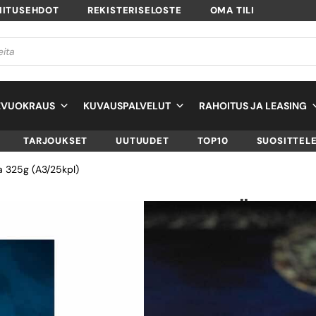
MITUSEHDOT
REKISTERISELOSTE
OMA TILI
EVUOKRAUS
KUVAUSPALVELUT
RAHOITUS JA LEASING
TARJOUKSET
UUTUUDET
TOP10
SUOSITTEL
a 325g (A3/25kpl)
HAHNEMÜHLE FIN
BARYTA 325G
(A3/25KPL)
SKU
10 641 670