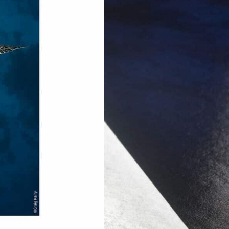
TUOTTEEN SAATAVUUS
Oma varasto:
Maahantuojan varasto:
149,90
€