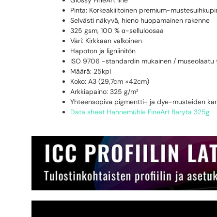
Glossy FineArt line
Pinta: Korkeakiiltoinen premium-mustesuihkupin
Selvästi näkyvä, hieno huopamainen rakenne
325 gsm, 100 % α-selluloosaa
Väri: Kirkkaan valkoinen
Hapoton ja ligniinitön
ISO 9706 -standardin mukainen / museolaatu 
Määrä: 25kpl
Koko: A3 (29,7cm ×42cm)
Arkkiapaino: 325 g/m²
Yhteensopiva pigmentti- ja dye-musteiden ka
Data sheet Hahnemühle FineArt Baryta 325g