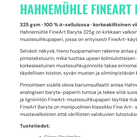
HAHNEMÜHLE FINEART 
325 gsm · 100 % α-selluloosa · korkeakiiltoinen v
Hahnemühle FineArt Baryta 325g on kirkkaan valkoine
mustesuihkupaperi, jossa on erityisesti FineArt-käy
Selvästi näkyvä, hieno huopamainen rakenne antaa 
pintatekstuurin, mika tuottaa upean kolmiulotteisen s
korkealaatuinen mustesuihkupinnoite takaa erinomais
täydellisen toiston, syvän mustan ja silmiinpistävän 
Pinnoitteen sisällä oleva bariumsulfaatti antaa Hah
analogisen baryta-paperin tuntua ja tekee siitä su
ja ligniinitön FineArt-mustesuihkupaperi täyttää ti
FineArt Baryta on monipuolinen klassikko Fine Art- s
mustavalkoisten että värillisten valokuvien tulostuks
Tuotetiedot: