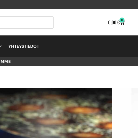
0
0,00
€
YHTEYSTIEDOT
EMME
EART