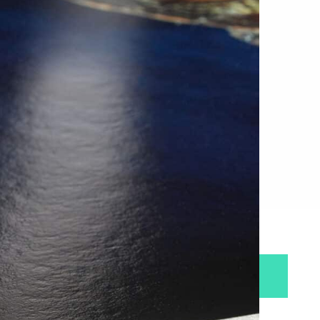
Ei varastossa. (Toimitus 7-9 pv)
Tieto ei ole saatavilla.
LISÄÄ OSTOSKORIIN