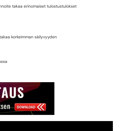
noite takaa erinomaiset tulostustulokset
takaa korkeimman säilyvyyden
nssa