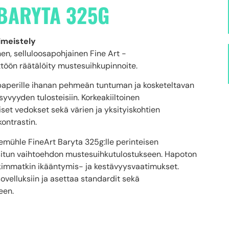
BARYTA 325G
iimeistely
n, selluloosapohjainen Fine Art -
ttöön räätälöity mustesuihkupinnoite.
paperille ihanan pehmeän tuntuman ja kosketeltavan
yvyyden tulosteisiin. Korkeakiiltoinen
et vedokset sekä värien ja yksityiskohtien
kontrastin.
nemühle FineArt Baryta 325g:lle perinteisen
ositun vaihtoehdon mustesuihkutulostukseen. Hapoton
ukimmatkin ikääntymis- ja kestävyysvaatimukset.
ovelluksiin ja asettaa standardit sekä
een.