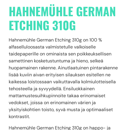
HAHNEMÜHLE GERMAN
ETCHING 310G
Hahnemühle German Etching 310g on 100 %
alfaselluloosasta valmistetulle valkoiselle
taidepaperille on ominaista sen poikkeuksellisen
samettinen kosketustuntuma ja hieno, selkeä
huopamainen rakenne. Ainutlaatuinen pintarakenne
lisää kuviin aivan erityisen silauksen esitellen ne
kaikessa loistossaan vaikuttavalla kolmiulotteisella
tehosteella ja syvyydellä. Ensiluokkainen
mattamustesuihkupinnoite takaa erinomaiset
vedokset, joissa on erinomainen värien ja
yksityiskohtien toisto, syvä musta ja optimaaliset
kontrastit.
Hahnemühle German Etching 310g on happo- ja