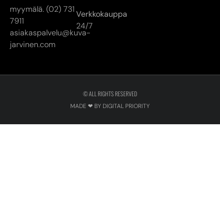
myymälä. (02) 731
Verkkokauppa
7911
24/7
asiakaspalvelu@kuva-
jarvinen.com
© ALL RIGHTS RESERVED
MADE ❤ BY DIGITAL PRIORITY