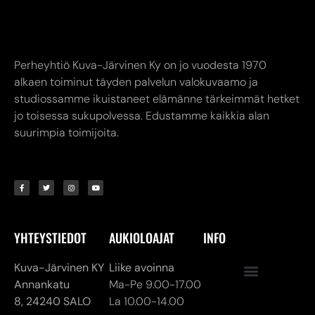
Perheyhtiö Kuva-Järvinen Ky on jo vuodesta 1970
alkaen toiminut täyden palvelun valokuvaamo ja
studiossamme ikuistaneet elämänne tärkeimmät hetket
jo toisessa sukupolvessa. Edustamme kaikkia alan
suurimpia toimijoita.
YHTEYSTIEDOT
AUKIOLOAJAT
INFO
Kuva-Järvinen KY
Liike avoinna
Annankatu
Ma-Pe 9.00-17.00
8,
24240 SALO
La 10.00-14.00