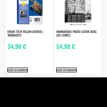
HAHNEMÜHLE PHOTO LUSTER 260G
EPSON T1574 YELLOW (R3000) –
(A3+/25KPL)
VÄRIKASETTI
54,90
€
34,90
€
LISÄÄ OSTOSKORIIN
LISÄÄ OSTOSKORIIN