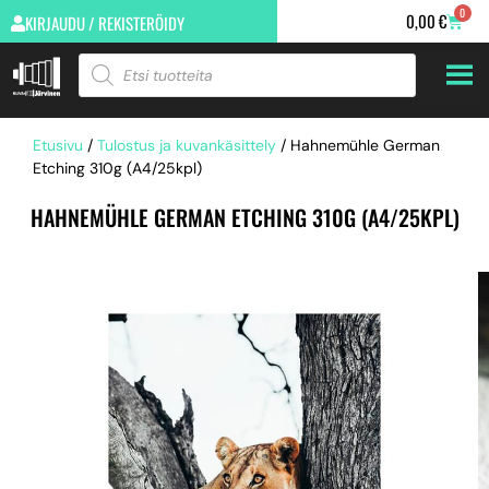
0
0,00
€
KIRJAUDU / REKISTERÖIDY
Etusivu
/
Tulostus ja kuvankäsittely
/ Hahnemühle German
Etching 310g (A4/25kpl)
HAHNEMÜHLE GERMAN ETCHING 310G (A4/25KPL)