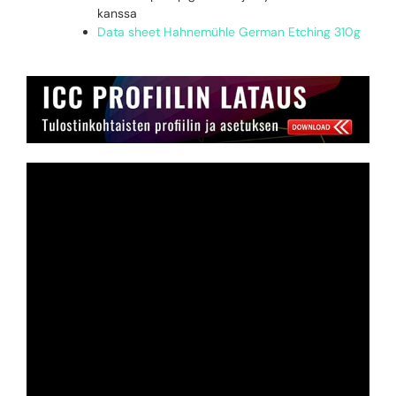
kanssa
Data sheet Hahnemühle German Etching 310g