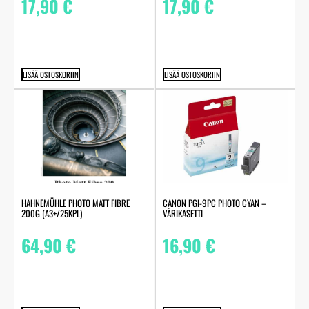
17,90
€
17,90
€
LISÄÄ OSTOSKORIIN
LISÄÄ OSTOSKORIIN
HAHNEMÜHLE PHOTO MATT FIBRE
CANON PGI-9PC PHOTO CYAN –
200G (A3+/25KPL)
VÄRIKASETTI
64,90
€
16,90
€