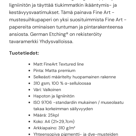
ligniinitön ja täyttää tiukimmatkin ikääntymis- ja
kestävyysvaatimukset. Tämä painava Fine Art -
mustesuihkupaperi on yksi suosituimmista Fine Art -
papereita ominaisen tuntuman ja pintarakenteensa
ansiosta. German Etching® on rekisteröity
tavaramerkki Yhdysvalloissa.
Tuotetiedot:
Matt FineArt Textured line
Pinta: Matta premium
Selkeästi määritelty huopamainen rakenne
310 gsm, 100 % α-selluloosaa
Väri: Valkoinen
Hapoton ja ligniinitön
ISO 9706 -standardin mukainen / museolaatu
takaa korkeimman säilyvyyden
Määrä: 25kpl
Koko: A4 (21×29,7cm)
Arkkiapaino: 310 g/m²
Yhteensopiva pigmentti- ja dye-musteiden