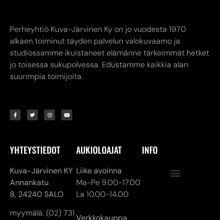
Perheyhtiö Kuva-Järvinen Ky on jo vuodesta 1970
alkaen toiminut täyden palvelun valokuvaamo ja
studiossamme ikuistaneet elämänne tärkeimmät hetket
jo toisessa sukupolvessa. Edustamme kaikkia alan
suurimpia toimijoita.
YHTEYSTIEDOT
AUKIOLOAJAT
INFO
Kuva-Järvinen KY
Liike avoinna
Annankatu
Ma-Pe 9.00-17.00
8,
24240 SALO
La 10.00-14.00
myymälä. (02) 731
Verkkokauppa