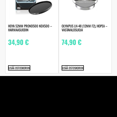
HOYA 52MM PROND500 NDX500 –
OLYMPUS LH-48 (12MM F2), HOPEA –
HARMAASUODIN
VASTAVALOSUOJA
34,90
€
74,90
€
LISÄÄ OSTOSKORIIN
LISÄÄ OSTOSKORIIN