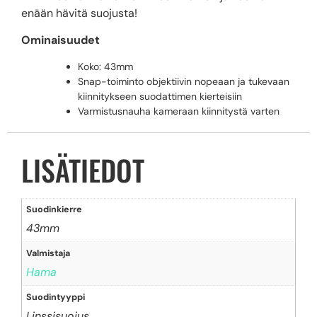
enään hävitä suojusta!
Ominaisuudet
Koko: 43mm
Snap-toiminto objektiivin nopeaan ja tukevaan
kiinnitykseen suodattimen kierteisiin
Varmistusnauha kameraan kiinnitystä varten
LISÄTIEDOT
Suodinkierre
43mm
Valmistaja
Hama
Suodintyyppi
Linssisuojus