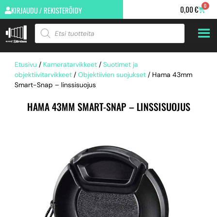
0
0,00
€
KIRJAUDU / REKISTERÖIDY
Etusivu
/
Kameratarvikkeet
/
Suotimet ja
objektiivitarvikkeet
/
Objektiivien suojukset
/ Hama 43mm
Smart-Snap – linssisuojus
HAMA 43MM SMART-SNAP – LINSSISUOJUS