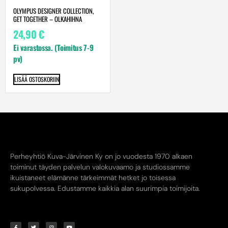
OLYMPUS DESIGNER COLLECTION,
GET TOGETHER – OLKAHIHNA
24,90
€
Ei varastossa. (Toimitus 7-9
pv)
LISÄÄ OSTOSKORIIN
Perheyhtiö Kuva-Järvinen Ky on jo vuodesta 1970 alkaen
toiminut täyden palvelun valokuvaamo ja studiossamme
ikuistaneet elämänne tärkeimmät hetket jo toisessa
sukupolvessa. Edustamme kaikkia alan suurimpia toimijoita.