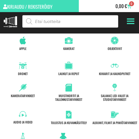
0
0,00
€
KIRJAUDU / REKISTERÖIDY
APPLE
KAMERAT
OBJEKTIIVIT
DRONET
LAUKUT JA REPUT
KIIKARIT JA KAUKOPUTKET
KAMERATARVIKKEET
MUISTIKORTIT JA
SALAMAT, LED-VALOT JA
TALLENNUSTARVIKKEET
STUDIOTARVIKKEET
AUDIO JA VIDEO
TULOSTUS JA KUVANKÄSITTELY
ALBUMIT, FILMIT JA PIMIÖTARVIKKEET