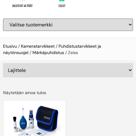
JALUSTAT JA PÄÄT
LELUT
Etusivu
/
Kameratarvikkeet
/
Puhdistustarvikkeet ja
näytönsuojat
/
Märkäpuhdistus
/ Zeiss
Näytetään ainoa tulos