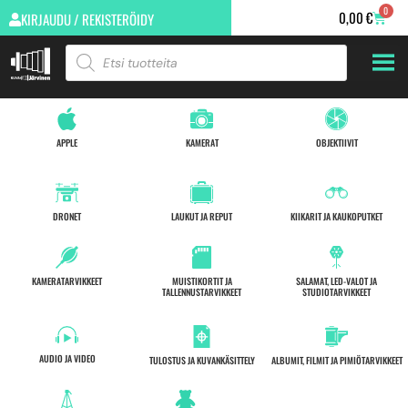
0
0,00
€
KIRJAUDU / REKISTERÖIDY
APPLE
KAMERAT
OBJEKTIIVIT
DRONET
LAUKUT JA REPUT
KIIKARIT JA KAUKOPUTKET
KAMERATARVIKKEET
MUISTIKORTIT JA
SALAMAT, LED-VALOT JA
TALLENNUSTARVIKKEET
STUDIOTARVIKKEET
AUDIO JA VIDEO
TULOSTUS JA KUVANKÄSITTELY
ALBUMIT, FILMIT JA PIMIÖTARVIKKEET