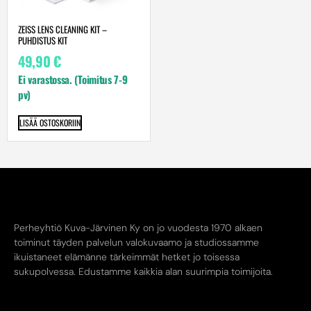
ZEISS LENS CLEANING KIT –
PUHDISTUS KIT
49,90
€
Ei varastossa. (Toimitus 7-9
pv)
LISÄÄ OSTOSKORIIN
Perheyhtiö Kuva-Järvinen Ky on jo vuodesta 1970 alkaen
toiminut täyden palvelun valokuvaamo ja studiossamme
ikuistaneet elämänne tärkeimmät hetket jo toisessa
sukupolvessa. Edustamme kaikkia alan suurimpia toimijoita.