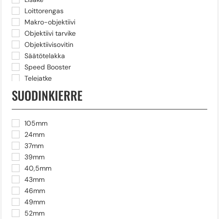
Loittorengas
Makro-objektiivi
Objektiivi tarvike
Objektiivisovitin
Säätötelakka
Speed Booster
Telejatke
Telezoom
SUODINKIERRE
Ultrazoom
VDSLR-objektiivit
Zoom -objektiivi
105mm
24mm
37mm
39mm
40,5mm
43mm
46mm
49mm
52mm