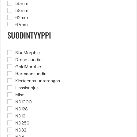
55mm
58mm
62mm
67mm
72mm
SUODINTYYPPI
77mm
82mm
86mm
BlueMorphic
95mm
Drone suodin
Mavic 2 Pro
GoldMorphic
Mavic 3 Pro
Harmaansuodin
Osmo Action
Kierteenmuuntorengas
Osmo Pocket
Linssisuojus
Pocket 2
Mist
ND1000
ND128
ND16
ND256
ND32
ND4