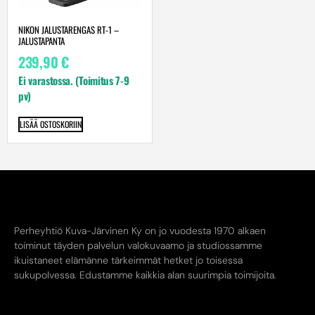
NIKON JALUSTARENGAS RT-1 –
JALUSTAPANTA
239,90
€
Ei varastossa. (Toimitus 7-9
pv)
LISÄÄ OSTOSKORIIN
Perheyhtiö Kuva-Järvinen Ky on jo vuodesta 1970 alkaen
toiminut täyden palvelun valokuvaamo ja studiossamme
ikuistaneet elämänne tärkeimmät hetket jo toisessa
sukupolvessa. Edustamme kaikkia alan suurimpia toimijoita.