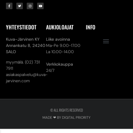
YHTEYSTIEDOT
AUKIOLOAJAT
INFO
Kuva-Järvinen KY
Liike avoinna
Annankatu 8,
24240
Ma-Pe 9.00-17.00
SALO
La 10.00-14.00
myymälä. (02) 731
Verkkokauppa
7911
24/7
asiakaspalvelu@kuva-
jarvinen.com
© ALL RIGHTS RESERVED
MADE ❤ BY DIGITAL PRIORITY