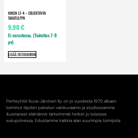
NIKON LF-4 – OBJEKTIIVIN
TAKATULPPA
9,90
€
Ei varastossa. (Toimitus 7-9
pv)
LISÄÄ OSTOSKORIIN
Perheyhtiö Kuva-Järvinen Ky on jo vuodesta 1970 alkaen
toiminut täyden palvelun valokuvaamo ja studiossamme
ikuistaneet elämänne tärkeimmät hetket jo toisessa
sukupolvessa. Edustamme kaikkia alan suurimpia toimijoita.