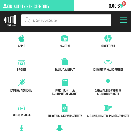
0
0,00
€
KIRJAUDU / REKISTERÖIDY
APPLE
KAMERAT
OBJEKTIIVIT
DRONET
LAUKUT JA REPUT
KIIKARIT JA KAUKOPUTKET
KAMERATARVIKKEET
MUISTIKORTIT JA
SALAMAT, LED-VALOT JA
TALLENNUSTARVIKKEET
STUDIOTARVIKKEET
AUDIO JA VIDEO
TULOSTUS JA KUVANKÄSITTELY
ALBUMIT, FILMIT JA PIMIÖTARVIKKEET