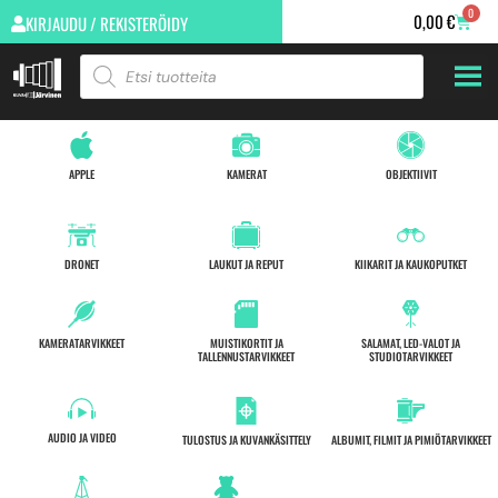
0
0,00
€
KIRJAUDU / REKISTERÖIDY
APPLE
KAMERAT
OBJEKTIIVIT
DRONET
LAUKUT JA REPUT
KIIKARIT JA KAUKOPUTKET
KAMERATARVIKKEET
MUISTIKORTIT JA
SALAMAT, LED-VALOT JA
TALLENNUSTARVIKKEET
STUDIOTARVIKKEET
AUDIO JA VIDEO
TULOSTUS JA KUVANKÄSITTELY
ALBUMIT, FILMIT JA PIMIÖTARVIKKEET