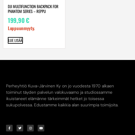
DJI MULTIFUNCTION BACKPACK FOR
PHANTOM SERIES – REPPU
199,90
€
Loppuunmyyty.
LUE LISÄÄ
Perheyhtiö Kuva-Järvinen Ky on jo vuodesta 1970 alkaen
toiminut täyden palvelun valokuvaamo ja studiossamme
ikuistaneet elämänne tärkeimmät hetket jo toisessa
sukupolvessa. Edustamme kaikkia alan suurimpia toimijoita.