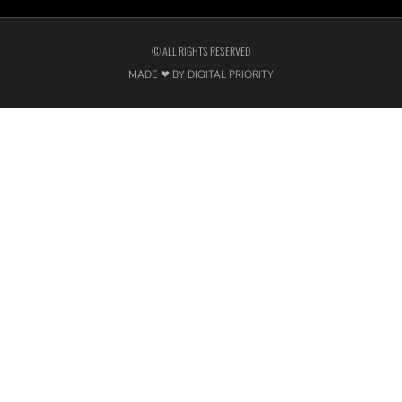
© ALL RIGHTS RESERVED
MADE ❤ BY DIGITAL PRIORITY