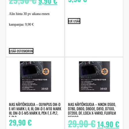
9,90
€
Alin hinta 30 pv aikana ennen
LUE LISÄÄ
kampanjaa:
9,90
€
LISÄÄ OSTOSKORIIN
MAS NÄYTÖNSUOJA – OLYMPUS OM-D
MAS NÄYTÖNSUOJA – NIKON D500,
E-M1 MARK I, II, III, OM-D E-M10 MARK
D780, D800, D800E, D810, D7100,
III, OM-D E-M5 MARK II, PEN F, E-PL7,
D7200, DF, LEICA X-VARIO, FUJIFILM
E-PL8
GFX100
29,90
€
29,90
€
14,90
€