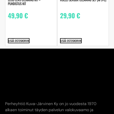
PUHDISTUS KIT
49,90
€
29,90
€
LISÄÄ OSTOSKORIIN
LISÄÄ OSTOSKORIIN
Perheyhtiö Kuva-Järvinen Ky on jo vuodesta 1970
alkaen toiminut täyden palvelun valokuvaamo ja