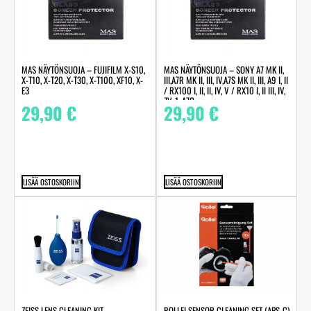
MAS NÄYTÖNSUOJA – FUJIFILM X-S10,
MAS NÄYTÖNSUOJA – SONY A7 MK II,
X-T10, X-T20, X-T30, X-T100, XF10, X-
III,A7R MK II, III, IV,A7S MK II, III, A9 I, II
E3
/ RX100 I, II, II, IV, V / RX10 I, II III, IV,
ZV-1, A7C
29,90
€
29,90
€
LISÄÄ OSTOSKORIIN
LISÄÄ OSTOSKORIIN
ZEISS LENS CLEANING KIT –
ROLLEI SENSOR CLEANING SET (APS-C)