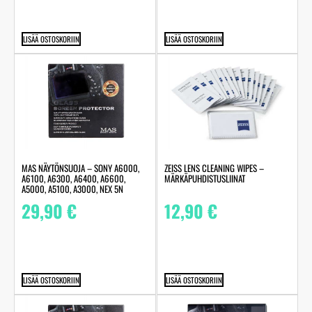
LISÄÄ OSTOSKORIIN
LISÄÄ OSTOSKORIIN
MAS NÄYTÖNSUOJA – SONY A6000,
ZEISS LENS CLEANING WIPES –
A6100, A6300, A6400, A6600,
MÄRKÄPUHDISTUSLIINAT
A5000, A5100, A3000, NEX 5N
29,90
€
12,90
€
LISÄÄ OSTOSKORIIN
LISÄÄ OSTOSKORIIN