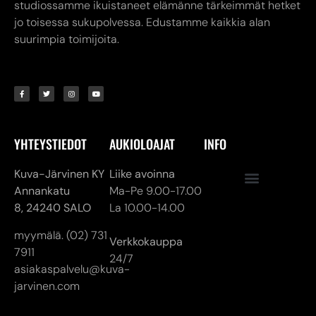
studiossamme ikuistaneet elämänne tärkeimmät hetket
jo toisessa sukupolvessa. Edustamme kaikkia alan
suurimpia toimijoita.
YHTEYSTIEDOT
AUKIOLOAJAT
INFO
Kuva-Järvinen KY
Liike avoinna
Annankatu
Ma-Pe 9.00-17.00
8,
24240 SALO
La 10.00-14.00
myymälä. (02) 731
Verkkokauppa
7911
24/7
asiakaspalvelu@kuva-
jarvinen.com