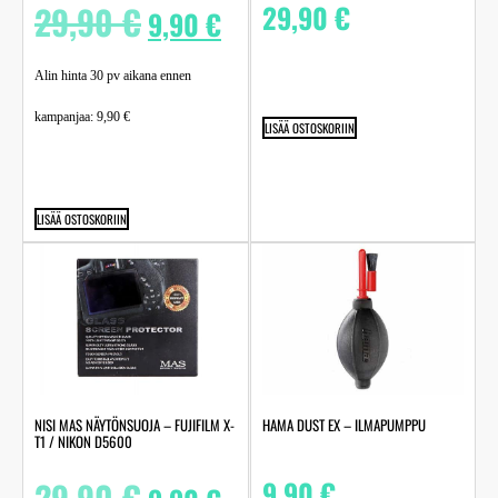
29,90
€
29,90
€
9,90
€
Alin hinta 30 pv aikana ennen
kampanjaa:
9,90
€
LISÄÄ OSTOSKORIIN
LISÄÄ OSTOSKORIIN
NISI MAS NÄYTÖNSUOJA – FUJIFILM X-
HAMA DUST EX – ILMAPUMPPU
T1 / NIKON D5600
29,90
€
9,90
€