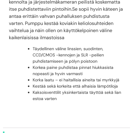
kennolta ja järjestelmäkameran peilistä koskematta
itse puhdistettaviin pintoihin.Se sopii hyvin käteen ja
antaa erittäin vahvan puhalluksen puhdistusta
varten. Pumppu kestää koviakin keliolosuhteiden
vaihtelua ja näin ollen on käyttökelpoinen väline
kaikenlaisissa ilmastoissa
Täydellinen väline linssien, suodinten,
CCD/CMOS -kennojen ja SLR -peilien
puhdistamiseen ja pölyn poistoon
Korkea paine puhdistaa pinnat hiukkasista
nopeasti ja hyvin varmasti
Korka laatu – ei haitallisia aineita tai myrkkyjä
Kestää sekä korkeita että alhaisia lämpötiloja
Kaksoisventtilit yksinkertaista täyttöä sekä lian
estoa varten