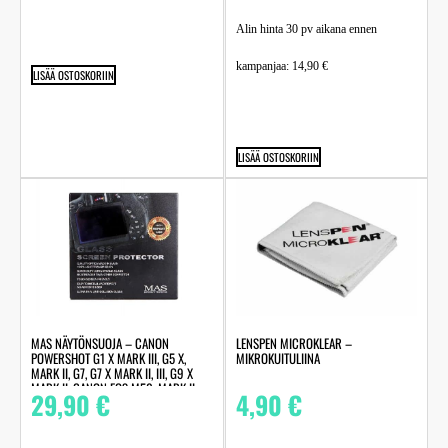
Alin hinta 30 pv aikana ennen
kampanjaa:
14,90
€
LISÄÄ OSTOSKORIIN
LISÄÄ OSTOSKORIIN
MAS NÄYTÖNSUOJA – CANON
LENSPEN MICROKLEAR –
POWERSHOT G1 X MARK III, G5 X,
MIKROKUITULIINA
MARK II, G7, G7 X MARK II, III, G9 X
MARK II, CANON EOS M50, MARK II,
29,90
€
4,90
€
EOS RP, FUJIFILM X-A3, OLYMPUS OM-
D E-M1X, PANASONIC LUMIX DC-G9,
GX9, GX8