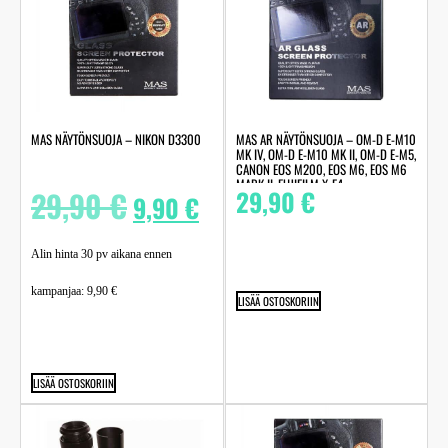
MAS NÄYTÖNSUOJA – NIKON D3300
MAS AR NÄYTÖNSUOJA – OM-D E-M10
MK IV, OM-D E-M10 MK II, OM-D E-M5,
CANON EOS M200, EOS M6, EOS M6
MARK II, FUJIFILM X-E4
29,90
€
29,90
€
9,90
€
Alin hinta 30 pv aikana ennen
kampanjaa:
9,90
€
LISÄÄ OSTOSKORIIN
LISÄÄ OSTOSKORIIN