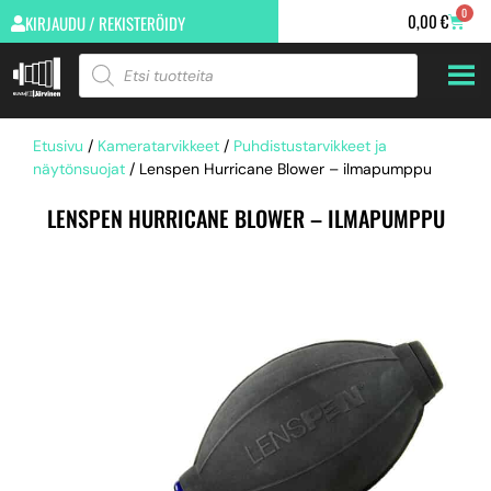
0
0,00
€
KIRJAUDU / REKISTERÖIDY
Etusivu
/
Kameratarvikkeet
/
Puhdistustarvikkeet ja
näytönsuojat
/ Lenspen Hurricane Blower – ilmapumppu
LENSPEN HURRICANE BLOWER – ILMAPUMPPU