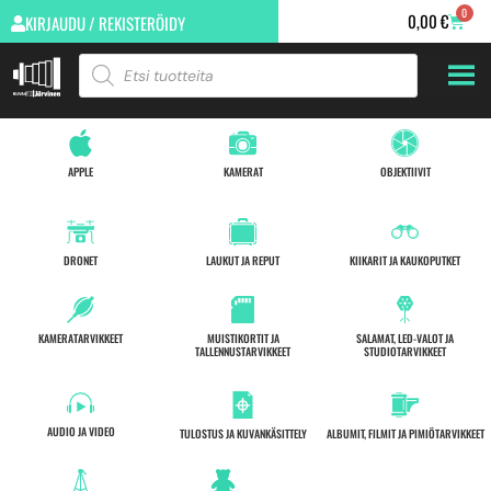
0
0,00
€
KIRJAUDU / REKISTERÖIDY
APPLE
KAMERAT
OBJEKTIIVIT
DRONET
LAUKUT JA REPUT
KIIKARIT JA KAUKOPUTKET
KAMERATARVIKKEET
MUISTIKORTIT JA
SALAMAT, LED-VALOT JA
TALLENNUSTARVIKKEET
STUDIOTARVIKKEET
AUDIO JA VIDEO
TULOSTUS JA KUVANKÄSITTELY
ALBUMIT, FILMIT JA PIMIÖTARVIKKEET