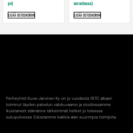
pv)
varastossa)
LISÄÄ OSTOSKORIIN
LISÄÄ OSTOSKORIIN
Perheyhtiö Kuva-Järvinen Ky on jo vuodesta 1970 alkaen
toiminut täyden palvelun valokuvaamo ja studiossamme
ikuistaneet elämänne tärkeimmät hetket jo toisessa
sukupolvessa. Edustamme kaikkia alan suurimpia toimijoita.