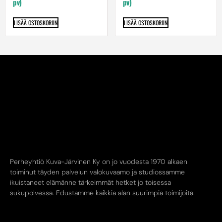
pv)
pv)
LISÄÄ OSTOSKORIIN
LISÄÄ OSTOSKORIIN
Perheyhtiö Kuva-Järvinen Ky on jo vuodesta 1970 alkaen
toiminut täyden palvelun valokuvaamo ja studiossamme
ikuistaneet elämänne tärkeimmät hetket jo toisessa
sukupolvessa. Edustamme kaikkia alan suurimpia toimijoita.