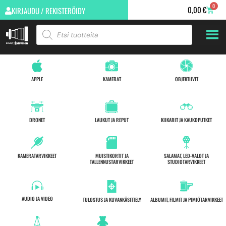
0
0,00
€
KIRJAUDU / REKISTERÖIDY
APPLE
KAMERAT
OBJEKTIIVIT
DRONET
LAUKUT JA REPUT
KIIKARIT JA KAUKOPUTKET
KAMERATARVIKKEET
MUISTIKORTIT JA
SALAMAT, LED-VALOT JA
TALLENNUSTARVIKKEET
STUDIOTARVIKKEET
AUDIO JA VIDEO
TULOSTUS JA KUVANKÄSITTELY
ALBUMIT, FILMIT JA PIMIÖTARVIKKEET