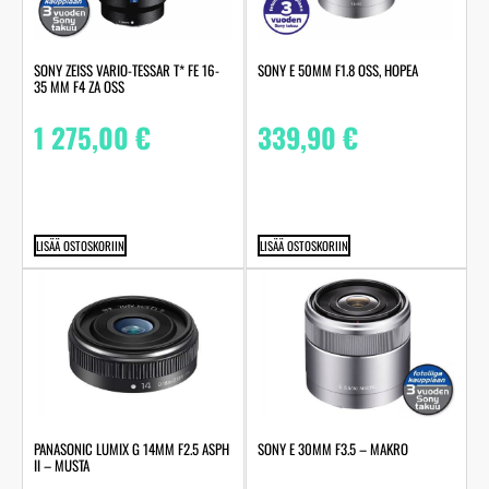
SONY ZEISS VARIO-TESSAR T* FE 16-
SONY E 50MM F1.8 OSS, HOPEA
35 MM F4 ZA OSS
1 275,00
€
339,90
€
LISÄÄ OSTOSKORIIN
LISÄÄ OSTOSKORIIN
PANASONIC LUMIX G 14MM F2.5 ASPH
SONY E 30MM F3.5 – MAKRO
II – MUSTA