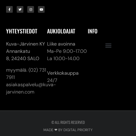
YHTEYSTIEDOT
AUKIOLOAJAT
INFO
Kuva-Järvinen KY
Liike avoinna
Annankatu
Ma-Pe 9.00-17.00
8,
24240 SALO
La 10.00-14.00
myymälä. (02) 731
Verkkokauppa
7911
24/7
asiakaspalvelu@kuva-
jarvinen.com
© ALL RIGHTS RESERVED
MADE ❤ BY DIGITAL PRIORITY