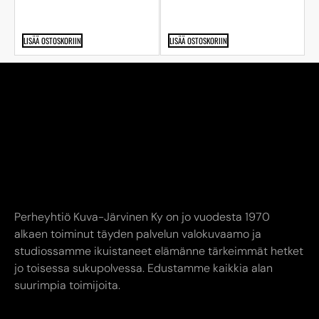
LISÄÄ OSTOSKORIIN
LISÄÄ OSTOSKORIIN
Perheyhtiö Kuva-Järvinen Ky on jo vuodesta 1970
alkaen toiminut täyden palvelun valokuvaamo ja
studiossamme ikuistaneet elämänne tärkeimmät hetket
jo toisessa sukupolvessa. Edustamme kaikkia alan
suurimpia toimijoita.