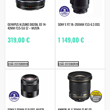
OLYMPUS M.ZUIKO DIGITAL ED 14-
SONY E PZ 18–200MM F3.5-6.3 OSS
42MM F3.5-5.6 EZ – MUSTA
319,00
€
1 149,00
€
LISÄÄ OSTOSKORIIN
LISÄÄ OSTOSKORIIN
SONY E 50MM F1.8 OSS, MUSTA
NIKKOR AF-S 20MM F1.8G ED