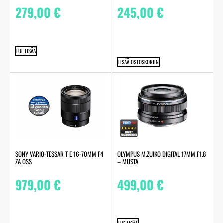
279,00
€
245,00
€
LUE LISÄÄ
LISÄÄ OSTOSKORIIN
SONY VARIO-TESSAR T E 16-70MM F4
OLYMPUS M.ZUIKO DIGITAL 17MM F1.8
ZA OSS
– MUSTA
979,00
€
499,00
€