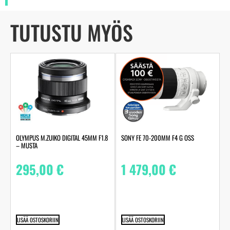
TUTUSTU MYÖS
OLYMPUS M.ZUIKO DIGITAL 45MM F1.8
SONY FE 70-200MM F4 G OSS
– MUSTA
295,00
€
1 479,00
€
LISÄÄ OSTOSKORIIN
LISÄÄ OSTOSKORIIN