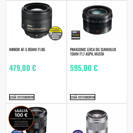
NIKKOR AF-S 85MM F1.8G
PANASONIC LEICA DG SUMMILUX
15MM F1.7 ASPH, MUSTA
479,00
€
595,00
€
LISÄÄ OSTOSKORIIN
LISÄÄ OSTOSKORIIN