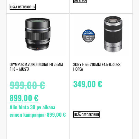
LUE LISÄÄ
LISÄÄ OSTOSKORIIN
OLYMPUS M.ZUIKO DIGITAL ED 75MM
SONY E 55-210MM F4.5-6.3 OSS
F1.8 – MUSTA
HOPEA
999,00
€
349,00
€
899,00
€
Alin hinta 30 pv aikana
ennen kampanjaa:
899,00
€
LISÄÄ OSTOSKORIIN