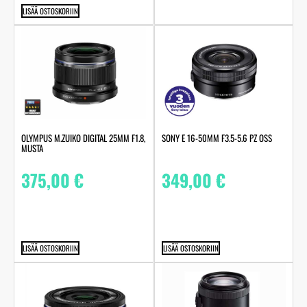
LISÄÄ OSTOSKORIIN
OLYMPUS M.ZUIKO DIGITAL 25MM F1.8,
SONY E 16-50MM F3.5-5.6 PZ OSS
MUSTA
375,00
€
349,00
€
LISÄÄ OSTOSKORIIN
LISÄÄ OSTOSKORIIN