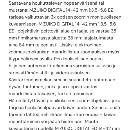
Saatavana houkuttelevan hopeanvärisenä tai
mustana: M.ZUIKO DIGITAL 14-42 mm 1:3.5-5.6 EZ
tarjoaa vaikuttavan 3x optisen zoomin monipuoliseen
kuvaamiseen. M.ZUIKO DIGITAL 14-42 mm 1:3.5-5.6
EZ -objektiivin polttovälialue on laaja, se vastaa 35
mm filmikamerassa aluetta 28 mm laajakulmasta
aina 84 mm teleen asti. Lisäksi elektroninen
zoomausmekanismi mahdollistaa zoomauksen myös
älypuhelimesi avulla. Poikkeuksellisen nopea,
hiljainen automaattitarkennus varmistaa sujuvan ja
stressittömän still- ja videokuvauksen.
Käsitarkennusmekanismi on suunniteltu antamaan
hyvän tuntuman, jonka juuri sopiva vastus
mahdollistaa tasaisen, tarkan toiminnan.
Hämmästyttävän pienikokoinen zoom-objektiivi, joka
tarjoaa henkeäsalpaavan kuvanlaadun. Sinun ei enää
tarvitse lähteä mihinkään ilman kameraasi – kuvan
menettäminen voi jäädä historiaan! Muuta
kuvaustapasi uudella M.ZUIKO DIGITAL ED 14-42 mm