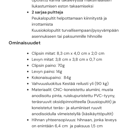
liukastumisen eston takaamiseksi
2 sarjaa pultteja
Peukalopultit helpottamaan kiinnitystä ja
irrottamista
Kuusiokolopultit turvallisempaan/pysyvämpään
asennukseen tai paksummille hihnoille
Ominaisuudet
Clipsin mitat: 8,3 cm x 4,0 cm x 2,0 cm
Levyn mitat: 3,8 cm x 3,8 cm x 0,7 cm
Clipsin paino: 70g
Levyn paino: 14g
Kokonaisupaino: 84g
Vahvuusluokitus Kestää reilusti yli (90 kg)
Materiaalit: CNC-koneistettu alumiini, musta
anodisoitu pinta, ruiskupuristettu PVC-tyyny,
teräsruuvit oksidipinnoitteella (kuusiopultit) ja
koneistetut teräs- ja alumiiniset ruuvit
anodisoidulla viimeistelyllä (käsikäyttöpultit)
Hihnan yhteensopivuus: hihnaan, jonka leveys
on enintään 6,4 cm ja paksuus 1,5 cm