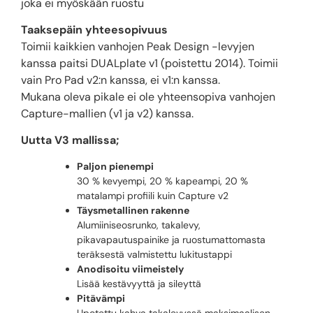
joka ei myöskään ruostu
Taaksepäin yhteesopivuus
Toimii kaikkien vanhojen Peak Design -levyjen
kanssa paitsi DUALplate v1 (poistettu 2014). Toimii
vain Pro Pad v2:n kanssa, ei v1:n kanssa.
Mukana oleva pikale ei ole yhteensopiva vanhojen
Capture-mallien (v1 ja v2) kanssa.
Uutta V3 mallissa;
Paljon pienempi
30 % kevyempi, 20 % kapeampi, 20 %
matalampi profiili kuin Capture v2
Täysmetallinen rakenne
Alumiiniseosrunko, takalevy,
pikavapautuspainike ja ruostumattomasta
teräksestä valmistettu lukitustappi
Anodisoitu viimeistely
Lisää kestävyyttä ja sileyttä
Pitävämpi
Upotettu kahva takalevyssä maksimaalisen