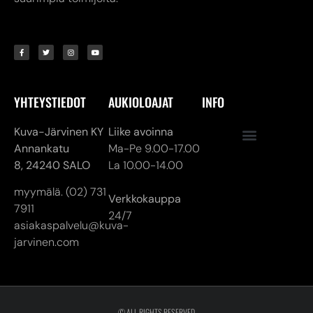
YHTEYSTIEDOT
AUKIOLOAJAT
INFO
Kuva-Järvinen KY
Liike avoinna
Annankatu
Ma-Pe 9.00-17.00
8,
24240 SALO
La 10.00-14.00
myymälä. (02) 731
Verkkokauppa
7911
24/7
asiakaspalvelu@kuva-
jarvinen.com
© ALL RIGHTS RESERVED