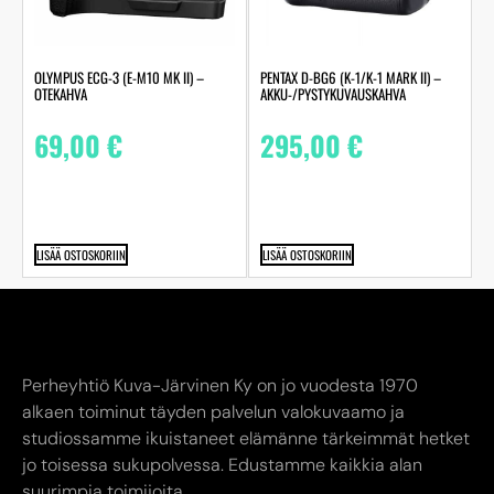
OLYMPUS ECG-3 (E-M10 MK II) –
PENTAX D-BG6 (K-1/K-1 MARK II) –
OTEKAHVA
AKKU-/PYSTYKUVAUSKAHVA
69,00
€
295,00
€
LISÄÄ OSTOSKORIIN
LISÄÄ OSTOSKORIIN
Perheyhtiö Kuva-Järvinen Ky on jo vuodesta 1970
alkaen toiminut täyden palvelun valokuvaamo ja
studiossamme ikuistaneet elämänne tärkeimmät hetket
jo toisessa sukupolvessa. Edustamme kaikkia alan
suurimpia toimijoita.