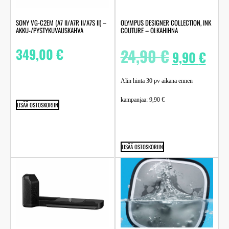
SONY VG-C2EM (A7 II/A7R II/A7S II) –
OLYMPUS DESIGNER COLLECTION, INK
AKKU-/PYSTYKUVAUSKAHVA
COUTURE – OLKAHIHNA
349,00
€
24,90
€
9,90
€
Alin hinta 30 pv aikana ennen
kampanjaa:
9,90
€
LISÄÄ OSTOSKORIIN
LISÄÄ OSTOSKORIIN