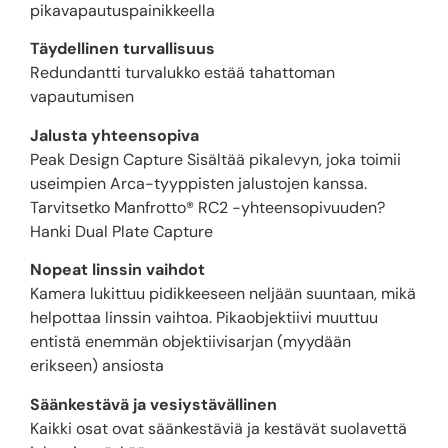
pikavapautuspainikkeella
Täydellinen turvallisuus
Redundantti turvalukko estää tahattoman
vapautumisen
Jalusta yhteensopiva
Peak Design Capture Sisältää pikalevyn, joka toimii
useimpien Arca-tyyppisten jalustojen kanssa.
Tarvitsetko Manfrotto® RC2 -yhteensopivuuden?
Hanki Dual Plate Capture
Nopeat linssin vaihdot
Kamera lukittuu pidikkeeseen neljään suuntaan, mikä
helpottaa linssin vaihtoa. Pikaobjektiivi muuttuu
entistä enemmän objektiivisarjan (myydään
erikseen) ansiosta
Säänkestävä ja vesiystävällinen
Kaikki osat ovat säänkestäviä ja kestävät suolavettä