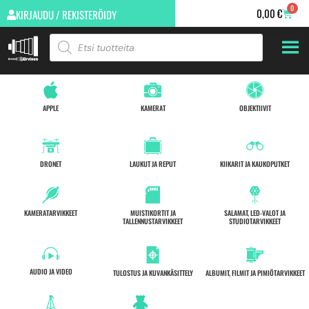
0
0,00
€
KIRJAUDU / REKISTERÖIDY
APPLE
KAMERAT
OBJEKTIIVIT
DRONET
LAUKUT JA REPUT
KIIKARIT JA KAUKOPUTKET
KAMERATARVIKKEET
MUISTIKORTIT JA
SALAMAT, LED-VALOT JA
TALLENNUSTARVIKKEET
STUDIOTARVIKKEET
AUDIO JA VIDEO
TULOSTUS JA KUVANKÄSITTELY
ALBUMIT, FILMIT JA PIMIÖTARVIKKEET