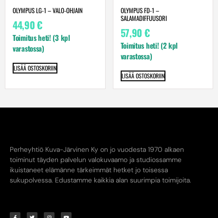
OLYMPUS LG-1 – VALO-OHJAIN
OLYMPUS FD-1 –
SALAMADIFFUUSORI
44,90
€
57,90
€
Toimitus heti! (3 kpl
Toimitus heti! (2 kpl
varastossa)
varastossa)
LISÄÄ OSTOSKORIIN
LISÄÄ OSTOSKORIIN
Perheyhtiö Kuva-Järvinen Ky on jo vuodesta 1970 alkaen
toiminut täyden palvelun valokuvaamo ja studiossamme
ikuistaneet elämänne tärkeimmät hetket jo toisessa
sukupolvessa. Edustamme kaikkia alan suurimpia toimijoita.