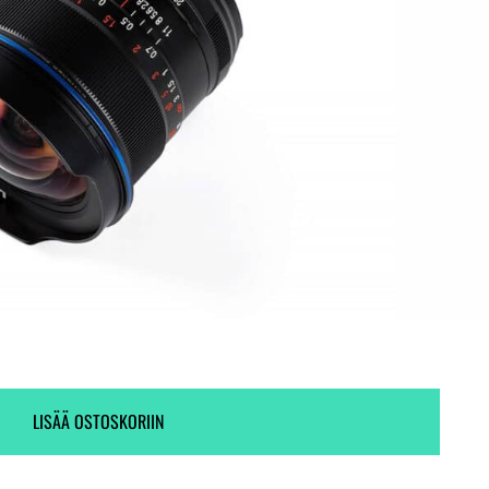
Tehdastilaustuote! Varmista toimitusaika!
2 kpl varastossa.
LISÄÄ OSTOSKORIIN