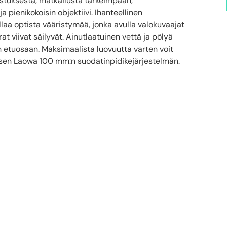
sustuksesta, matkailusta tärkeimpään,
 pienikokoisin objektiivi. Ihanteellinen
laa optista vääristymää, jonka avulla valokuvaajat
at viivat säilyvät. Ainutlaatuinen vettä ja pölyä
in etuosaan. Maksimaalista luovuutta varten voit
isen Laowa 100 mm:n suodatinpidikejärjestelmän.