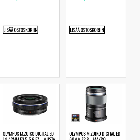
LISÄÄ OSTOSKORIIN
LISÄÄ OSTOSKORIIN
OLYMPUS M.ZUIKO DIGITAL ED
OLYMPUS M.ZUIKO DIGITAL ED
14-42MM F3.5-5.6 EZ – MUSTA
60MM F2.8 – MAKRO