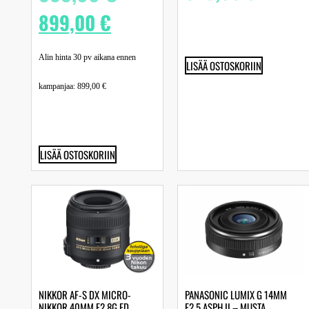
899,00
€
Alin hinta 30 pv aikana ennen
LISÄÄ OSTOSKORIIN
kampanjaa:
899,00
€
LISÄÄ OSTOSKORIIN
NIKKOR AF-S DX MICRO-
PANASONIC LUMIX G 14MM
NIKKOR 40MM F2.8G ED
F2.5 ASPH II – MUSTA