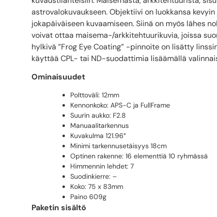
kuvaustilanteisiin. Maisemasta, arkkitehtuurista, si
astrovalokuvaukseen. Objektiivi on luokkansa kevyin ja
jokapäiväiseen kuvaamiseen. Siinä on myös lähes nol
voivat ottaa maisema-/arkkitehtuurikuvia, joissa suor
hylkivä ”Frog Eye Coating” -pinnoite on lisätty linss
käyttää CPL- tai ND-suodattimia lisäämällä valinna
Ominaisuudet
Polttoväli: 12mm
Kennonkoko: APS-C ja FullFrame
Suurin aukko: F2.8
Manuaalitarkennus
Kuvakulma 121.96°
Minimi tarkennusetäisyys 18cm
Optinen rakenne: 16 elementtiä 10 ryhmässä
Himmennin lehdet: 7
Suodinkierre: –
Koko: 75 x 83mm
Paino 609g
Paketin sisältö