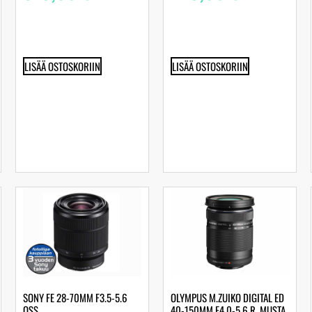
LISÄÄ OSTOSKORIIN
LISÄÄ OSTOSKORIIN
SONY FE 28-70MM F3.5-5.6
OLYMPUS M.ZUIKO DIGITAL ED
OSS
40-150MM F4.0-5.6 R, MUSTA