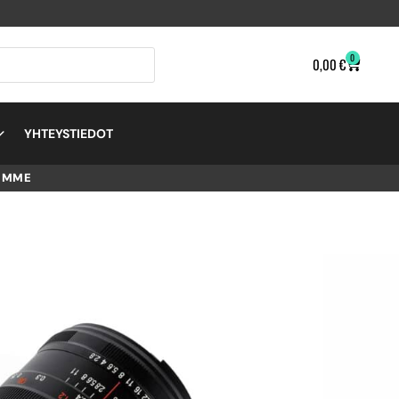
0
0,00
€
YHTEYSTIEDOT
EMME
AOWA
D –