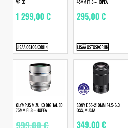
VR ED
45MM F1.8 – HOPEA
1 299,00
€
295,00
€
LISÄÄ OSTOSKORIIN
LISÄÄ OSTOSKORIIN
OLYMPUS M.ZUIKO DIGITAL ED
SONY E 55-210MM F4.5-6.3
75MM F1.8 – HOPEA
OSS, MUSTA
999,00
€
349,00
€