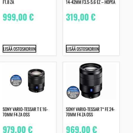
F1.8 ZA
14-42MM F3.5-5.6 EZ – HOPEA
999,00
€
319,00
€
LISÄÄ OSTOSKORIIN
LISÄÄ OSTOSKORIIN
SONY VARIO-TESSAR T E 16-
SONY VARIO-TESSAR T* FE 24-
70MM F4 ZA OSS
70MM F4 ZA OSS
979,00
€
969,00
€