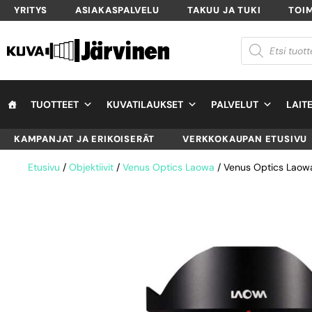
YRITYS
ASIAKASPALVELU
TAKUU JA TUKI
TOI
TUOTTEET
KUVATILAUKSET
PALVELUT
LAIT
KAMPANJAT JA ERIKOISERÄT
VERKKOKAUPAN ETUSIVU
Etusivu
/
Objektiivit
/
Venus Optics Laowa
/ Venus Optics Laow