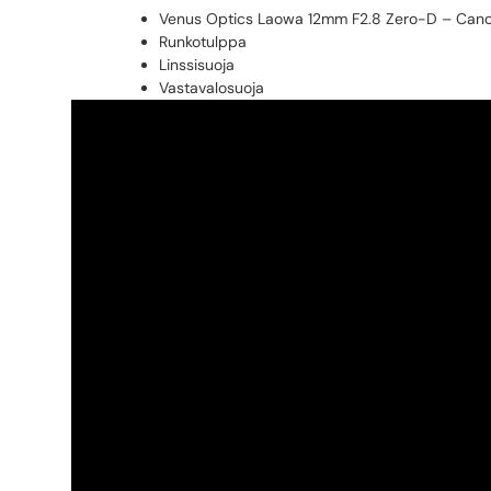
Venus Optics Laowa 12mm F2.8 Zero-D – Can
Runkotulppa
Linssisuoja
Vastavalosuoja