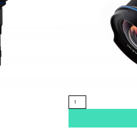
TUOTTEEN SAATAVUUS
Oma varasto:
Maahantuojan varasto:
1 099,00
€