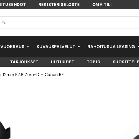
MITUSEHDOT
REKISTERISELOSTE
OMA TILI
EVUOKRAUS
KUVAUSPALVELUT
RAHOITUS JA LEASING
TARJOUKSET
UUTUUDET
TOP10
SUOSITTEL
a 12mm F2.8 Zero-D – Canon RF
VENUS OPTICS L
12MM F2.8 ZERO-
CANON RF
SKU
UVE1228RF