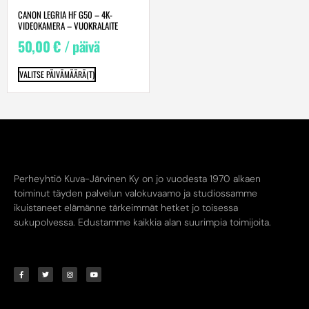
CANON LEGRIA HF G50 – 4K-
VIDEOKAMERA – VUOKRALAITE
50,00
€
/ päivä
VALITSE PÄIVÄMÄÄRÄ(T)
Perheyhtiö Kuva-Järvinen Ky on jo vuodesta 1970 alkaen
toiminut täyden palvelun valokuvaamo ja studiossamme
ikuistaneet elämänne tärkeimmät hetket jo toisessa
sukupolvessa. Edustamme kaikkia alan suurimpia toimijoita.