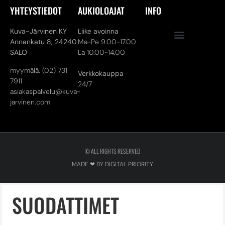
YHTEYSTIEDOT
AUKIOLOAJAT
INFO
Kuva-Järvinen KY
Liike avoinna
Annankatu 8,
24240
Ma-Pe 9.00-17.00
SALO
La 10.00-14.00
myymälä. (02) 731
Verkkokauppa
7911
24/7
asiakaspalvelu@kuva-
jarvinen.com
© ALL RIGHTS RESERVED
MADE ❤ BY DIGITAL PRIORITY
SUODATTIMET