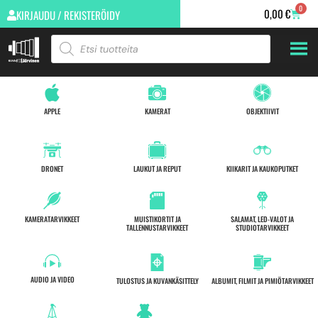
0
0,00
€
KIRJAUDU / REKISTERÖIDY
APPLE
KAMERAT
OBJEKTIIVIT
DRONET
LAUKUT JA REPUT
KIIKARIT JA KAUKOPUTKET
KAMERATARVIKKEET
MUISTIKORTIT JA
SALAMAT, LED-VALOT JA
TALLENNUSTARVIKKEET
STUDIOTARVIKKEET
AUDIO JA VIDEO
TULOSTUS JA KUVANKÄSITTELY
ALBUMIT, FILMIT JA PIMIÖTARVIKKEET