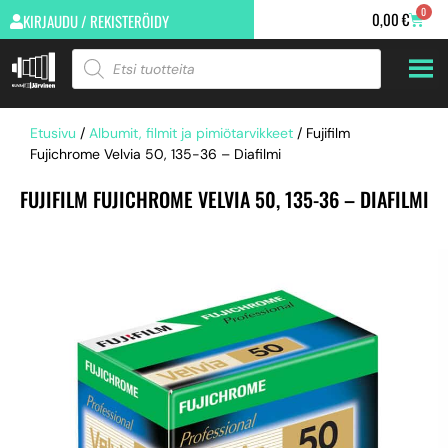
0
0,00
€
KIRJAUDU / REKISTERÖIDY
Etusivu
/
Albumit, filmit ja pimiötarvikkeet
/ Fujifilm
Fujichrome Velvia 50, 135-36 – Diafilmi
FUJIFILM FUJICHROME VELVIA 50, 135-36 – DIAFILMI