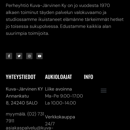
YHTEYSTIEDOT
AUKIOLOAJAT
INFO
Kuva-Järvinen KY
Liike avoinna
Annankatu
Ma-Pe 9.00-17.00
8,
24240 SALO
La 10.00-14.00
myymälä. (02) 731
Verkkokauppa
7911
24/7
asiakaspalvelu@kuva-
jarvinen.com
© ALL RIGHTS RESERVED