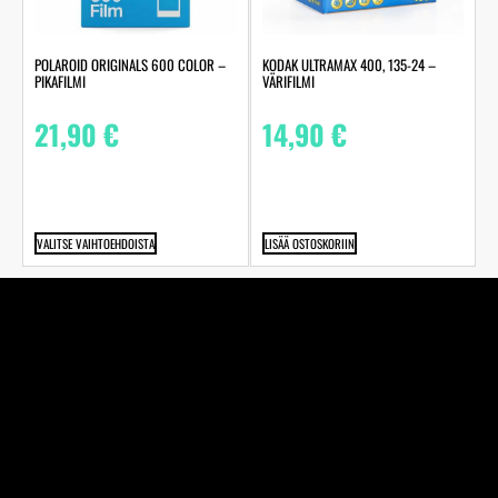
POLAROID ORIGINALS 600 COLOR –
KODAK ULTRAMAX 400, 135-24 –
PIKAFILMI
VÄRIFILMI
21,90
€
14,90
€
VALITSE VAIHTOEHDOISTA
LISÄÄ OSTOSKORIIN
Perheyhtiö Kuva-Järvinen Ky on jo vuodesta 1970
alkaen toiminut täyden palvelun valokuvaamo ja
studiossamme ikuistaneet elämänne tärkeimmät hetket
jo toisessa sukupolvessa. Edustamme kaikkia alan
suurimpia toimijoita.