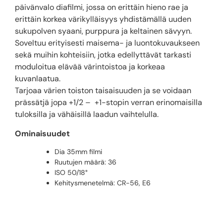
päivänvalo diafilmi, jossa on erittäin hieno rae ja
erittäin korkea värikylläisyys yhdistämällä uuden
sukupolven syaani, purppura ja keltainen sävyyn.
Soveltuu erityisesti maisema- ja luontokuvaukseen
sekä muihin kohteisiin, jotka edellyttävät tarkasti
moduloitua elävää värintoistoa ja korkeaa
kuvanlaatua.
Tarjoaa värien toiston taisaisuuden ja se voidaan
prässätjä jopa +1/2 – +1-stopin verran erinomaisilla
tuloksilla ja vähäisillä laadun vaihtelulla.
Ominaisuudet
Dia 35mm filmi
Ruutujen määrä: 36
ISO 50/18°
Kehitysmenetelmä: CR-56, E6