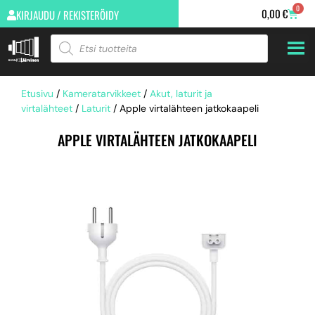
0
0,00
€
KIRJAUDU / REKISTERÖIDY
Etusivu
/
Kameratarvikkeet
/
Akut, laturit ja
virtalähteet
/
Laturit
/ Apple virtalähteen jatkokaapeli
APPLE VIRTALÄHTEEN JATKOKAAPELI