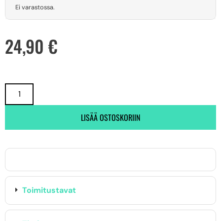
Ei varastossa.
24,90
€
LISÄÄ OSTOSKORIIN
Toimitustavat