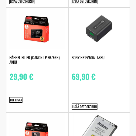
LISÄÄ OSTOSKORIIN
LISÄÄ OSTOSKORIIN
HÄHNEL HL-E6 (CANON LP-E6/E6N) –
SONY NP-FV50A -AKKU
AKKU
29,90
€
69,90
€
LUE LISÄÄ
LISÄÄ OSTOSKORIIN