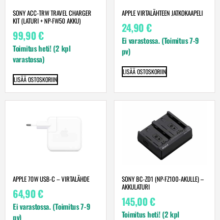
SONY ACC-TRW TRAVEL CHARGER
APPLE VIRTALÄHTEEN JATKOKAAPELI
KIT (LATURI + NP-FW50 AKKU)
24,90
€
99,90
€
Ei varastossa. (Toimitus 7-9
Toimitus heti! (2 kpl
pv)
varastossa)
LISÄÄ OSTOSKORIIN
LISÄÄ OSTOSKORIIN
APPLE 70W USB-C – VIRTA­LÄHDE
SONY BC-ZD1 (NP-FZ100-AKULLE) –
AKKULATURI
64,90
€
145,00
€
Ei varastossa. (Toimitus 7-9
Toimitus heti! (2 kpl
pv)