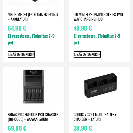
NIKON MH-34 (EN-EL15B/EN-EL15C)
DJI MINI 4 PRO/MINI 3 SERIES TWO-
– AKKULATURI
WAY CHARGING HUB
64,90
€
49,90
€
Ei varastossa. (Toimitus 7-9
Ei varastossa. (Toimitus 7-9
pv)
pv)
LISÄÄ OSTOSKORIIN
LISÄÄ OSTOSKORIIN
PANASONIC ENELOOP PRO CHARGER
GODOX VC26T MULTI-BATTERY
(BQ-CC65) – AA/AAA-LATURI
CHARGER – LATURI
69,90
€
39,90
€