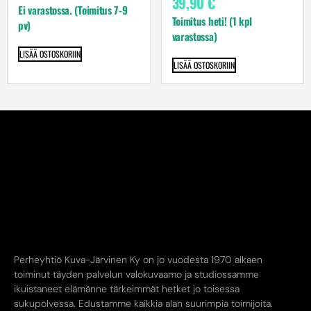
39,90
€
Ei varastossa. (Toimitus 7-9
Toimitus heti! (1 kpl
pv)
varastossa)
LISÄÄ OSTOSKORIIN
LISÄÄ OSTOSKORIIN
Perheyhtiö Kuva-Järvinen Ky on jo vuodesta 1970 alkaen
toiminut täyden palvelun valokuvaamo ja studiossamme
ikuistaneet elämänne tärkeimmät hetket jo toisessa
sukupolvessa. Edustamme kaikkia alan suurimpia toimijoita.