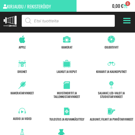
0
0,00
€
KIRJAUDU / REKISTERÖIDY
APPLE
KAMERAT
OBJEKTIIVIT
DRONET
LAUKUT JA REPUT
KIIKARIT JA KAUKOPUTKET
KAMERATARVIKKEET
MUISTIKORTIT JA
SALAMAT, LED-VALOT JA
TALLENNUSTARVIKKEET
STUDIOTARVIKKEET
AUDIO JA VIDEO
TULOSTUS JA KUVANKÄSITTELY
ALBUMIT, FILMIT JA PIMIÖTARVIKKEET