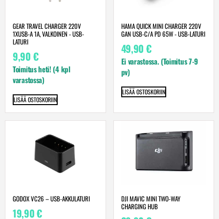
GEAR TRAVEL CHARGER 220V
HAMA QUICK MINI CHARGER 220V
1XUSB-A 1A, VALKOINEN ‐ USB-
GAN USB-C/A PD 65W ‐ USB-LATURI
LATURI
49,90
€
9,90
€
Ei varastossa. (Toimitus 7-9
Toimitus heti! (4 kpl
pv)
varastossa)
LISÄÄ OSTOSKORIIN
LISÄÄ OSTOSKORIIN
GODOX VC26 – USB-AKKULATURI
DJI MAVIC MINI TWO-WAY
CHARGING HUB
19,90
€