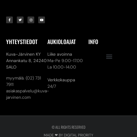
YHTEYSTIEDOT
AUKIOLOAJAT
INFO
Kuva-Järvinen KY
Liike avoinna
Annankatu 8,
24240
Ma-Pe 9.00-17.00
SALO
La 10.00-14.00
myymälä. (02) 731
Verkkokauppa
7911
24/7
asiakaspalvelu@kuva-
jarvinen.com
© ALL RIGHTS RESERVED
MADE ❤ BY DIGITAL PRIORITY