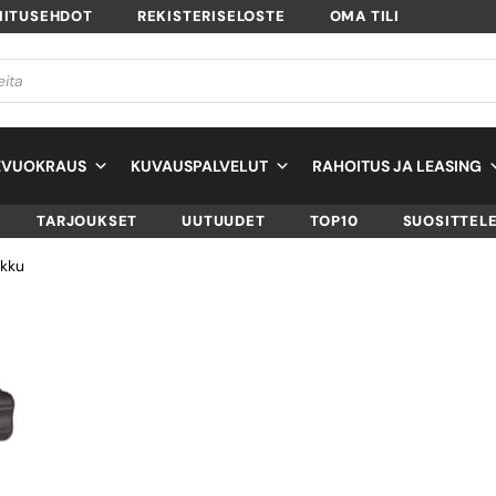
MITUSEHDOT
REKISTERISELOSTE
OMA TILI
EVUOKRAUS
KUVAUSPALVELUT
RAHOITUS JA LEASING
TARJOUKSET
UUTUUDET
TOP10
SUOSITTEL
ikku
BENRO GH2 GIMB
HEAD – KIIKKU
SKU
52GH2
TUOTTEEN SAATAVUUS