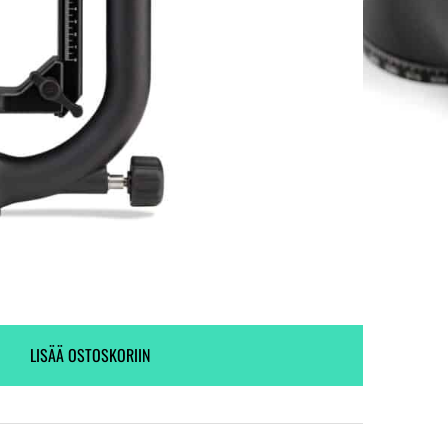
Ei varastossa. (Toimitus 7-9 pv)
19 kpl varastossa.
LISÄÄ OSTOSKORIIN