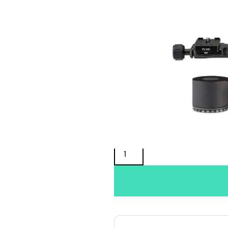
Oma varasto:
Maahantuojan varasto:
249,00
€