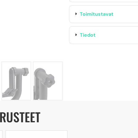
Toimitustavat
Tiedot
ARUSTEET