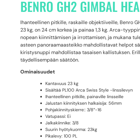
BENRO GH2 GIMBAL HE
Ihanteellinen pitkille, raskaille objektiiveille, Ben
23 kg, on 24 cm korkea ja painaa 1,3 kg. Arca-tyyppi
nopean kiinnittämisen ja irrottamisen, ja mukana tu
asteen panoraamaasteikko mahdollistavat helpot sää
kiristysnuppi mahdollistaa tasaisen kallistuksen. Eril
täydellisempään säätöön.
Ominaisuudet
Kantavuus 23 kg
Sisältää PL100 Arca Swiss Style -linssilevyn
Ihanteellinen pitkille, painaville linsseille
Jalustan kiinnityksen halkaisija: 56mm
Pohjakiinnityskierre:: 3/8″-16
Vatupassi: Ei
Jalkakiinnike: 3/8
Suurin hyötykuorma: 23kg
Pikalevy: 100 PL