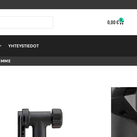
0
0,00
€
YHTEYSTIEDOT
EMME
AL