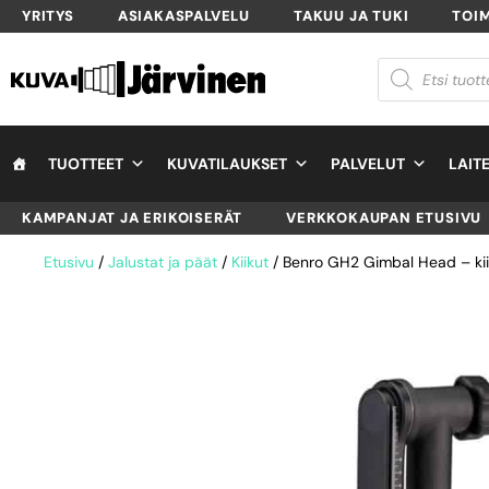
YRITYS
ASIAKASPALVELU
TAKUU JA TUKI
TOI
TUOTTEET
KUVATILAUKSET
PALVELUT
LAIT
KAMPANJAT JA ERIKOISERÄT
VERKKOKAUPAN ETUSIVU
Etusivu
/
Jalustat ja päät
/
Kiikut
/ Benro GH2 Gimbal Head – ki