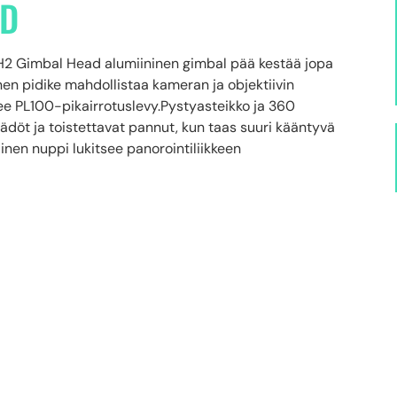
AD
ro GH2 Gimbal Head alumiininen gimbal pää kestää jopa
nen pidike mahdollistaa kameran ja objektiivin
lee PL100-pikairrotuslevy.Pystyasteikko ja 360
döt ja toistettavat pannut, kun taas suuri kääntyvä
linen nuppi lukitsee panorointiliikkeen