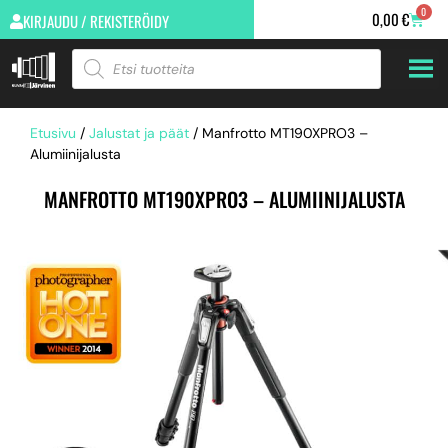
0
0,00
€
KIRJAUDU / REKISTERÖIDY
Etusivu
/
Jalustat ja päät
/ Manfrotto MT190XPRO3 –
Alumiinijalusta
MANFROTTO MT190XPRO3 – ALUMIINIJALUSTA