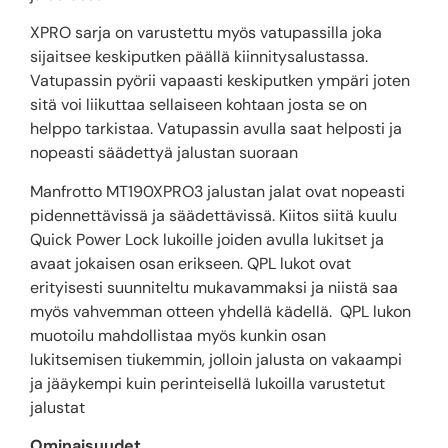
XPRO sarja on varustettu myös vatupassilla joka
sijaitsee keskiputken päällä kiinnitysalustassa.
Vatupassin pyörii vapaasti keskiputken ympäri joten
sitä voi liikuttaa sellaiseen kohtaan josta se on
helppo tarkistaa. Vatupassin avulla saat helposti ja
nopeasti säädettyä jalustan suoraan
Manfrotto MT190XPRO3 jalustan jalat ovat nopeasti
pidennettävissä ja säädettävissä. Kiitos siitä kuulu
Quick Power Lock lukoille joiden avulla lukitset ja
avaat jokaisen osan erikseen. QPL lukot ovat
erityisesti suunniteltu mukavammaksi ja niistä saa
myös vahvemman otteen yhdellä kädellä. QPL lukon
muotoilu mahdollistaa myös kunkin osan
lukitsemisen tiukemmin, jolloin jalusta on vakaampi
ja jääykempi kuin perinteisellä lukoilla varustetut
jalustat
Ominaisuudet