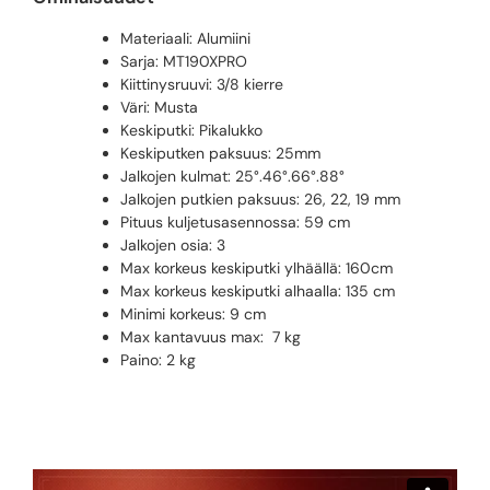
Materiaali: Alumiini
Sarja: MT190XPRO
Kiittinysruuvi: 3/8 kierre
Väri: Musta
Keskiputki: Pikalukko
Keskiputken paksuus: 25mm
Jalkojen kulmat:
25°.46°.66°.88°
Jalkojen putkien paksuus:
26, 22, 19 mm
Pituus kuljetusasennossa: 59 cm
Jalkojen osia: 3
Max korkeus keskiputki ylhäällä: 160cm
Max korkeus keskiputki alhaalla: 135 cm
Minimi korkeus: 9 cm
Max kantavuus max: 7 kg
Paino: 2 kg