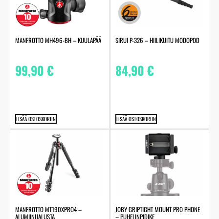
MANFROTTO MH496-BH – KUULAPÄÄ
SIRUI P-326 – HIILIKUITU MODOPOD
99,90
€
84,90
€
LISÄÄ OSTOSKORIIN
LISÄÄ OSTOSKORIIN
MANFROTTO MT190XPRO4 –
JOBY GRIPTIGHT MOUNT PRO PHONE
ALUMIINIJALUSTA
– PUHELINPIDIKE