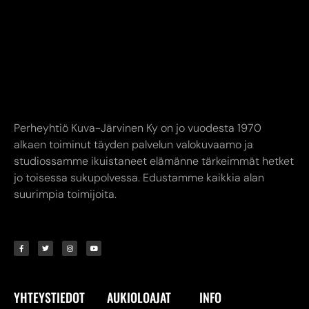
Perheyhtiö Kuva-Järvinen Ky on jo vuodesta 1970
alkaen toiminut täyden palvelun valokuvaamo ja
studiossamme ikuistaneet elämänne tärkeimmät hetket
jo toisessa sukupolvessa. Edustamme kaikkia alan
suurimpia toimijoita.
YHTEYSTIEDOT
AUKIOLOAJAT
INFO
Kuva-Järvinen KY
Liike avoinna
Annankatu
Ma-Pe 9.00-17.00
8,
24240 SALO
La 10.00-14.00
myymälä. (02) 731
Verkkokauppa