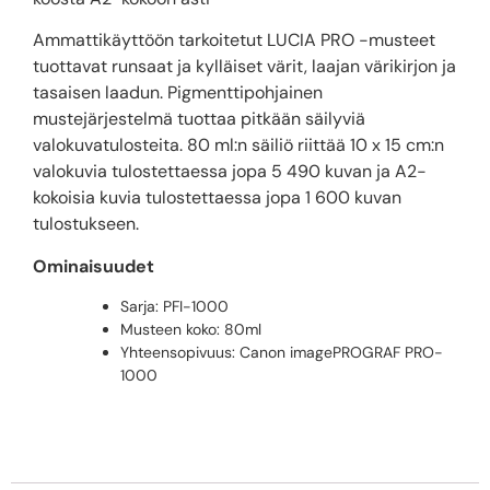
Ammattikäyttöön tarkoitetut LUCIA PRO -musteet
tuottavat runsaat ja kylläiset värit, laajan värikirjon ja
tasaisen laadun. Pigmenttipohjainen
mustejärjestelmä tuottaa pitkään säilyviä
valokuvatulosteita. 80 ml:n säiliö riittää 10 x 15 cm:n
valokuvia tulostettaessa jopa 5 490 kuvan ja A2-
kokoisia kuvia tulostettaessa jopa 1 600 kuvan
tulostukseen.
Ominaisuudet
Sarja: PFI-1000
Musteen koko: 80ml
Yhteensopivuus: Canon imagePROGRAF PRO-
1000