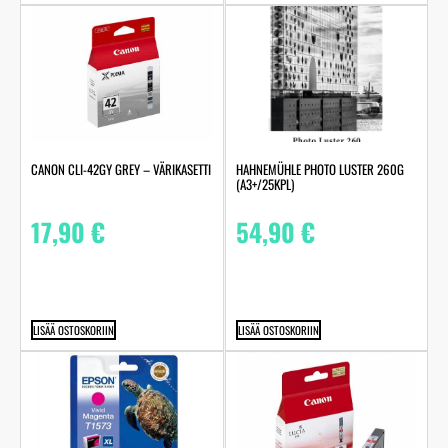
HAHNEMÜHLE PHOTO LUSTER 260G
CANON CLI-42GY GREY – VÄRIKASETTI
(A3+/25KPL)
54,90
€
17,90
€
LISÄÄ OSTOSKORIIN
LISÄÄ OSTOSKORIIN