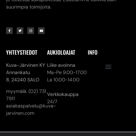
suurimpia toimijoita.
YHTEYSTIEDOT
AUKIOLOAJAT
INFO
Kuva-Järvinen KY
Liike avoinna
Annankatu
Ma-Pe 9.00-17.00
8,
24240 SALO
La 10.00-14.00
myymälä. (02) 731
Verkkokauppa
7911
24/7
asiakaspalvelu@kuva-
jarvinen.com