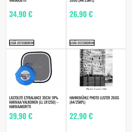
26,90
€
34,90
€
LISÄÄ OSTOSKORIIN
LISÄÄ OSTOSKORIIN
HAHNEMÜHLE PHOTO LUSTER 260G
LASTOLITE EZYBALANCE 30CM 18%
(A4/25KPL)
HARMAA/VALKOINEN (LL LR1250) –
HARMAAKORTTI
22,90
€
39,90
€