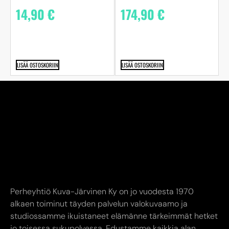
174,90
€
14,90
€
LISÄÄ OSTOSKORIIN
LISÄÄ OSTOSKORIIN
Perheyhtiö Kuva-Järvinen Ky on jo vuodesta 1970
alkaen toiminut täyden palvelun valokuvaamo ja
studiossamme ikuistaneet elämänne tärkeimmät hetket
jo toisessa sukupolvessa. Edustamme kaikkia alan