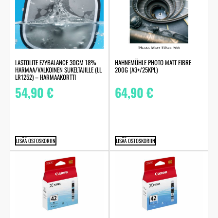
LASTOLITE EZYBALANCE 30CM 18%
HAHNEMÜHLE PHOTO MATT FIBRE
HARMAA/VALKOINEN SUKELTAJILLE (LL
200G (A3+/25KPL)
LR1252) – HARMAAKORTTI
54,90
€
64,90
€
LISÄÄ OSTOSKORIIN
LISÄÄ OSTOSKORIIN