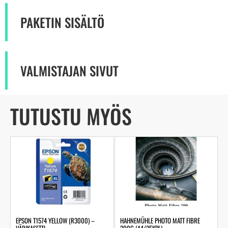
PAKETIN SISÄLTÖ
VALMISTAJAN SIVUT
TUTUSTU MYÖS
HAHNEMÜHLE PHOTO MATT FIBRE
EPSON T1574 YELLOW (R3000) –
200G (A4/25KPL)
VÄRIKASETTI