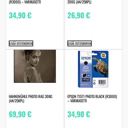
200G (A4/25KPL)
(R3000) – VÄRIKASETTI
26,90
€
34,90
€
LISÄÄ OSTOSKORIIN
LISÄÄ OSTOSKORIIN
HAHNEMÜHLE PHOTO RAG 308G
EPSON T1571 PHOTO BLACK (R3000)
(A4/25KPL)
– VÄRIKASETTI
69,90
€
34,90
€