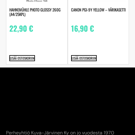
HAHNEMÜHLE PHOTO GLOSSY 260G
CANON PGI-9Y YELLOW – VÄRIKASETTI
(A4/25KPL)
22,90
€
16,90
€
LISÄÄ OSTOSKORIIN
LISÄÄ OSTOSKORIIN
Perheyhtiö Kuva-Järvinen Ky on jo vuodesta 1970