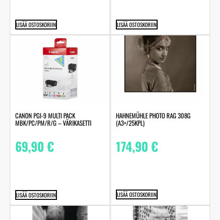
LISÄÄ OSTOSKORIIN
LISÄÄ OSTOSKORIIN
HAHNEMÜHLE PHOTO RAG 308G
CANON PGI-9 MULTI PACK
(A3+/25KPL)
MBK/PC/PM/R/G – VÄRIKASETTI
174,90
€
69,90
€
LISÄÄ OSTOSKORIIN
LISÄÄ OSTOSKORIIN