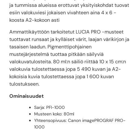
ja tummissa alueissa erottuvat yksityiskohdat tuovat
esiin valokuviesi jokaisen vivahteen aina 4 x 6 -
koosta A2-kokoon asti
Ammattikäyttöön tarkoitetut LUCIA PRO -musteet
tuottavat runsaat ja kylläiset värit, laajan värikirjon ja
tasaisen laadun. Pigmenttipohjainen
mustejärjestelmä tuottaa pitkään säilyviä
valokuvatulosteita. 80 ml:n säiliö riittää 10 x 15 cm:n
valokuvia tulostettaessa jopa 5 490 kuvan ja A2-
kokoisia kuvia tulostettaessa jopa 1 600 kuvan
tulostukseen.
Ominaisuudet
Sarja: PFI-1000
Musteen koko: 80ml
Yhteensopivuus: Canon imagePROGRAF PRO-
1000