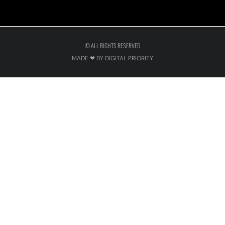
© ALL RIGHTS RESERVED
MADE ❤ BY DIGITAL PRIORITY