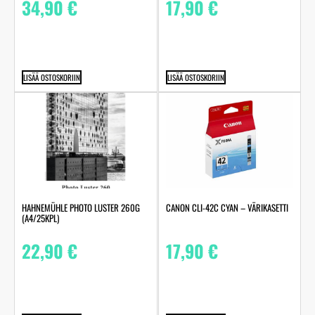
34,90
€
17,90
€
LISÄÄ OSTOSKORIIN
LISÄÄ OSTOSKORIIN
HAHNEMÜHLE PHOTO LUSTER 260G
CANON CLI-42C CYAN – VÄRIKASETTI
(A4/25KPL)
22,90
€
17,90
€