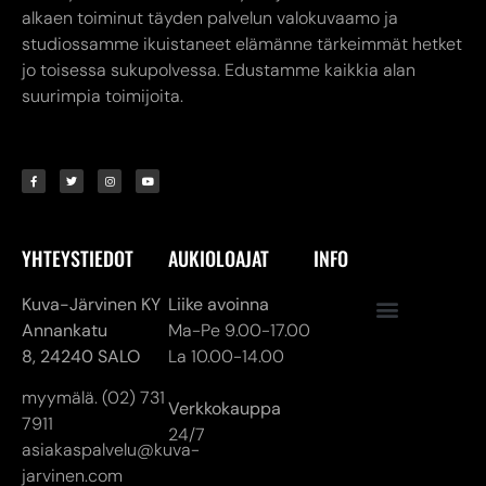
alkaen toiminut täyden palvelun valokuvaamo ja
studiossamme ikuistaneet elämänne tärkeimmät hetket
jo toisessa sukupolvessa. Edustamme kaikkia alan
suurimpia toimijoita.
YHTEYSTIEDOT
AUKIOLOAJAT
INFO
Kuva-Järvinen KY
Liike avoinna
Annankatu
Ma-Pe 9.00-17.00
8,
24240 SALO
La 10.00-14.00
myymälä. (02) 731
Verkkokauppa
7911
24/7
asiakaspalvelu@kuva-
jarvinen.com