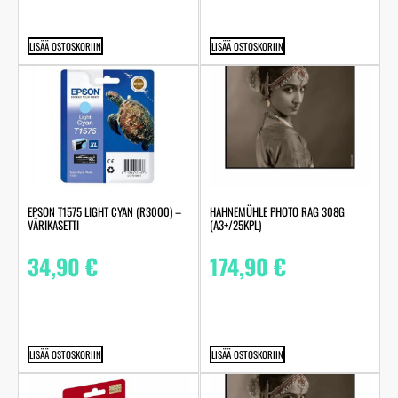
LISÄÄ OSTOSKORIIN
LISÄÄ OSTOSKORIIN
HAHNEMÜHLE PHOTO RAG 308G
EPSON T1575 LIGHT CYAN (R3000) –
(A3+/25KPL)
VÄRIKASETTI
174,90
€
34,90
€
LISÄÄ OSTOSKORIIN
LISÄÄ OSTOSKORIIN