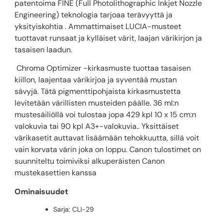
patentoima FINE (Full Photolithographic Inkjet Nozzle
Engineering) teknologia tarjoaa terävyyttä ja
yksityiskohtia .
Ammattimaiset LUCIA-musteet
tuottavat runsaat ja kylläiset värit, laajan värikirjon ja
tasaisen laadun.
Chroma Optimizer -kirkasmuste tuottaa tasaisen
kiillon, laajentaa värikirjoa ja syventää mustan
sävyjä. Tätä pigmenttipohjaista kirkasmustetta
levitetään värillisten musteiden päälle. 36 ml:n
mustesäiliöllä voi tulostaa jopa 429 kpl 10 x 15 cm:n
valokuvia tai 90 kpl A3+-valokuvia..
Yksittäiset
värikasetit auttavat lisäämään tehokkuutta, sillä voit
vain korvata värin joka on loppu. Canon tulostimet on
suunniteltu toimiviksi alkuperäisten Canon
mustekasettien kanssa
Ominaisuudet
Sarja: CLI-29