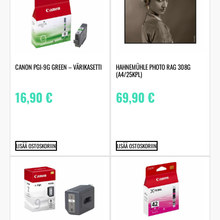
HAHNEMÜHLE PHOTO RAG 308G
CANON PGI-9G GREEN – VÄRIKASETTI
(A4/25KPL)
69,90
€
16,90
€
LISÄÄ OSTOSKORIIN
LISÄÄ OSTOSKORIIN