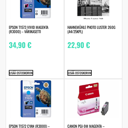
HAHNEMÜHLE PHOTO LUSTER 260G
EPSON T1573 VIVID MAGENTA
(A4/25KPL)
(R3000) – VÄRIKASETTI
22,90
€
34,90
€
LISÄÄ OSTOSKORIIN
LISÄÄ OSTOSKORIIN
EPSON T1572 CYAN (R3000) –
CANON PGI-9M MAGENTA –