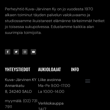
Perheyhtiö Kuva-Järvinen Ky on jo vuodesta 1970
alkaen toiminut täyden palvelun valokuvaamo ja
studiossamme ikuistaneet elämänne tärkeimmät hetket
jo toisessa sukupolvessa. Edustamme kaikkia alan
suurimpia toimijoita.
YHTEYSTIEDOT
AUKIOLOAJAT
INFO
Kuva-Järvinen KY
Liike avoinna
Annankatu
Ma-Pe 9.00-17.00
8,
24240 SALO
La 10.00-14.00
myymälä. (02) 731
Verkkokauppa
7911
24/7