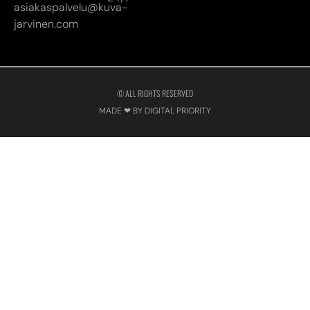
asiakaspalvelu@kuva-
jarvinen.com
© ALL RIGHTS RESERVED
MADE ❤ BY DIGITAL PRIORITY