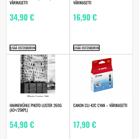
VÄRIKASETTI
VÄRIKASETTI
34,90
€
16,90
€
LISÄÄ OSTOSKORIIN
LISÄÄ OSTOSKORIIN
HAHNEMÜHLE PHOTO LUSTER 260G
CANON CLI-42C CYAN – VÄRIKASETTI
(A3+/25KPL)
54,90
€
17,90
€