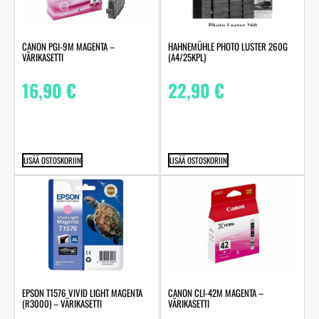
HAHNEMÜHLE PHOTO LUSTER 260G
CANON PGI-9M MAGENTA –
(A4/25KPL)
VÄRIKASETTI
22,90
€
16,90
€
LISÄÄ OSTOSKORIIN
LISÄÄ OSTOSKORIIN
EPSON T1576 VIVID LIGHT MAGENTA
CANON CLI-42M MAGENTA –
(R3000) – VÄRIKASETTI
VÄRIKASETTI