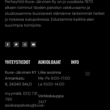
Perheyhtiö Kuva-Järvinen Ky on jo vuodesta 1970
alkaen toiminut täyden palvelun valokuvaamo ja
studiossamme ikuistaneet elämänne tärkeimmät hetket
jo toisessa sukupolvessa. Edustamme kaikkia alan
suurimpia toimijoita.
YHTEYSTIEDOT
AUKIOLOAJAT
INFO
Kuva-Järvinen KY
Liike avoinna
Annankatu
Ma-Pe 9.00-17.00
8,
24240 SALO
La 10.00-14.00
myymälä. (02) 731
Verkkokauppa
7911
24/7
asiakaspalvelu@kuva-