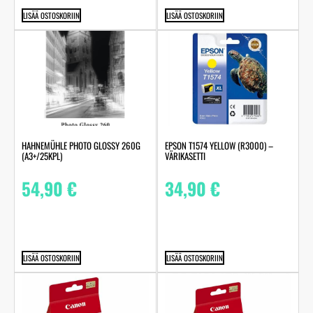
LISÄÄ OSTOSKORIIN
LISÄÄ OSTOSKORIIN
HAHNEMÜHLE PHOTO GLOSSY 260G
EPSON T1574 YELLOW (R3000) –
(A3+/25KPL)
VÄRIKASETTI
54,90
€
34,90
€
LISÄÄ OSTOSKORIIN
LISÄÄ OSTOSKORIIN