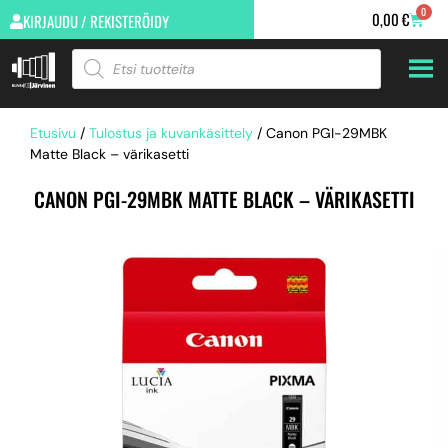
0
0,00
€
KIRJAUDU / REKISTERÖIDY
Etusivu
/
Tulostus ja kuvankäsittely
/ Canon PGI-29MBK
Matte Black – värikasetti
CANON PGI-29MBK MATTE BLACK – VÄRIKASETTI