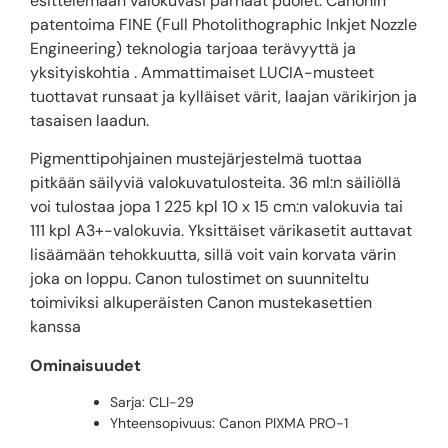
esittelemään valokuvasi parhaat puolet. Canonin
patentoima FINE (Full Photolithographic Inkjet Nozzle
Engineering) teknologia tarjoaa terävyyttä ja
yksityiskohtia .
Ammattimaiset LUCIA-musteet
tuottavat runsaat ja kylläiset värit, laajan värikirjon ja
tasaisen laadun.
Pigmenttipohjainen mustejärjestelmä tuottaa
pitkään säilyviä valokuvatulosteita. 36 ml:n säiliöllä
voi tulostaa jopa 1 225 kpl 10 x 15 cm:n valokuvia tai
111 kpl A3+-valokuvia.
Yksittäiset värikasetit auttavat
lisäämään tehokkuutta, sillä voit vain korvata värin
joka on loppu. Canon tulostimet on suunniteltu
toimiviksi alkuperäisten Canon mustekasettien
kanssa
Ominaisuudet
Sarja: CLI-29
Yhteensopivuus: Canon PIXMA PRO-1