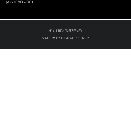
jarvinen.com
© ALL RIGHTS RESERVED
MADE ❤ BY DIGITAL PRIORITY