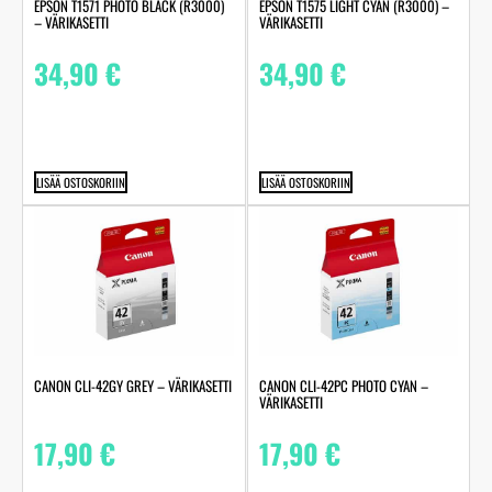
EPSON T1571 PHOTO BLACK (R3000)
EPSON T1575 LIGHT CYAN (R3000) –
– VÄRIKASETTI
VÄRIKASETTI
34,90
€
34,90
€
LISÄÄ OSTOSKORIIN
LISÄÄ OSTOSKORIIN
CANON CLI-42GY GREY – VÄRIKASETTI
CANON CLI-42PC PHOTO CYAN –
VÄRIKASETTI
17,90
€
17,90
€