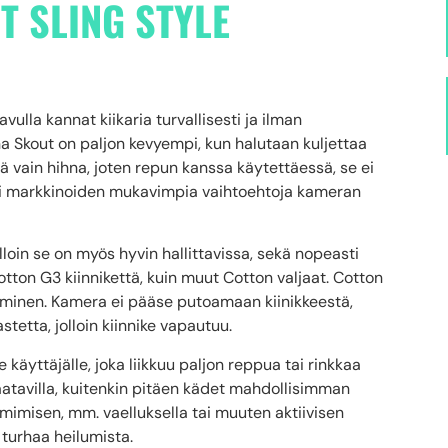
T SLING STYLE
vulla kannat kiikaria turvallisesti ja ilman
a Skout on paljon kevyempi, kun halutaan kuljettaa
sä vain hihna, joten repun kanssa käytettäessä, se ei
ksi markkinoiden mukavimpia vaihtoehtoja kameran
lloin se on myös hyvin hallittavissa, sekä nopeasti
ton G3 kiinnikettä, kuin muut Cotton valjaat. Cotton
oiminen. Kamera ei pääse putoamaan kiinikkeestä,
etta, jolloin kiinnike vapautuu.
le käyttäjälle, joka liikkuu paljon reppua tai rinkkaa
aatavilla, kuitenkin pitäen kädet mahdollisimman
mimisen, mm. vaelluksella tai muuten aktiivisen
 turhaa heilumista.