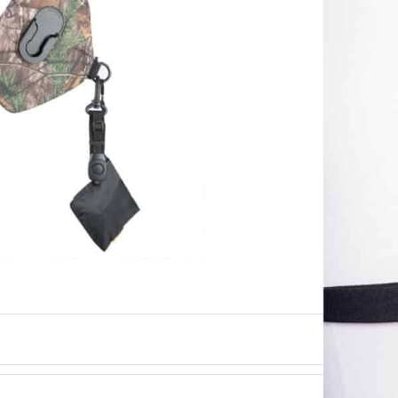
Loppuunmyyty.
Ei varastossa.