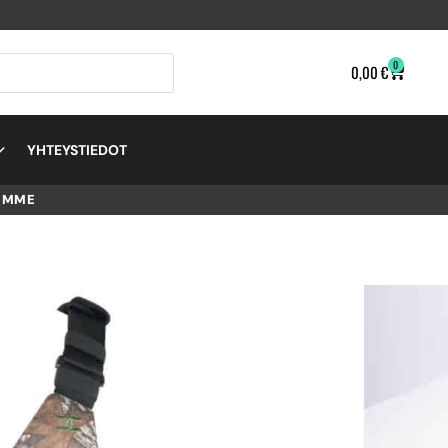
0
0,00
€
YHTEYSTIEDOT
EMME
LE
LLE),
CAMO