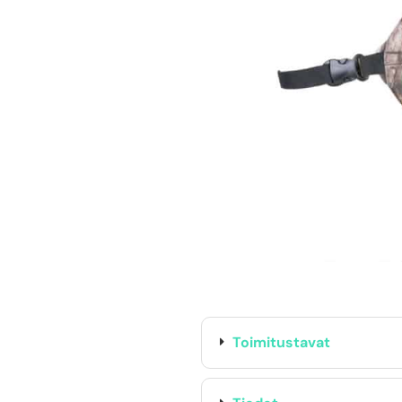
TUOTTEEN SAATAVUUS
Oma varasto:
Maahantuojan varasto:
89,00
€
Toimitustavat