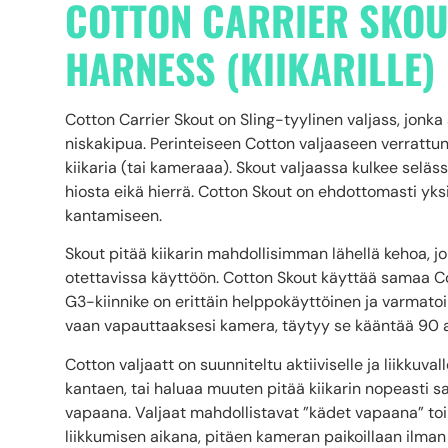
COTTON CARRIER SKOU
HARNESS (KIIKARILLE)
Cotton Carrier Skout on Sling-tyylinen valjass, jonka a
niskakipua. Perinteiseen Cotton valjaaseen verrattun
kiikaria (tai kameraaa). Skout valjaassa kulkee seläs
hiosta eikä hierrä. Cotton Skout on ehdottomasti y
kantamiseen.
Skout pitää kiikarin mahdollisimman lähellä kehoa, jo
otettavissa käyttöön. Cotton Skout käyttää samaa Cot
G3-kiinnike on erittäin helppokäyttöinen ja varmat
vaan vapauttaaksesi kamera, täytyy se kääntää 90 ast
Cotton valjaatt on suunniteltu aktiiviselle ja liikkuval
kantaen, tai haluaa muuten pitää kiikarin nopeasti s
vapaana. Valjaat mahdollistavat ”kädet vapaana” toi
liikkumisen aikana, pitäen kameran paikoillaan ilman