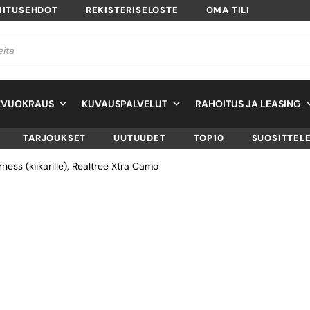
MITUSEHDOT
REKISTERISELOSTE
OMA TILI
EVUOKRAUS
KUVAUSPALVELUT
RAHOITUS JA LEASING
TARJOUKSET
UUTUUDET
TOP10
SUOSITTEL
ness (kiikarille), Realtree Xtra Camo
COTTON CARRIER
SKOUT SLING STY
HARNESS (KIIKARI
REALTREE XTRA 
SKU
C417CAMO