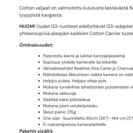
Cotton valjaat on valmistettu kulutusta kestävästä K
tyyppistä kangasta.
HUOM!
Uudet G3-tuotteet edellyttävät G3-adapterei
yhteensopivia alaspäin kaikkien Cotton Carrier tuo
Ominaisuudet:
Patentoitu kierrä ja lukitse kantojärjestelmä
Sopivuus yhdelle kameralle tai kiikarille
Värivaihtoehdot Realtree Xtra Camo ja Charcoa
Mahdollistaa liikkumisen vaikka kamera on edel
Helppo pukea. Helppo ottaa pois
Mukana turvahihna tahattomien putoamisten e
Mukana sääsuoja
Sisältää kaksi piilotaskua
Mukana pieni vetoketjutasku
Skout paino: 215g
One size- Suunnilteltu 66cm (26″) -144 cm (5
Ei maksimipainoa kameralaitteille
Paketin sisältö