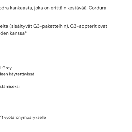
odra kankaasta, joka on erittäin kestävää, Cordura-
ta (sisältyvät G3-paketteihin). G3-adpterit ovat
teden kanssa*
l Grey
leen käytettävissä
stämiseksi
7″) vyötärönympärykselle