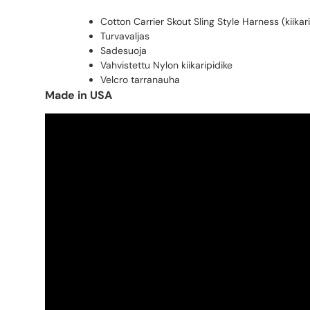
Cotton Carrier Skout Sling Style Harness (kiikar
Turvavaljas
Sadesuoja
Vahvistettu Nylon kiikaripidike
Velcro tarranauha
Made in USA